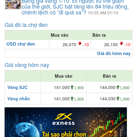
Bảng giá vàng 1/10: Đi ngược xu thế giảm
của thế giới, SJC bật tăng lên 84 triệu đồng,
chênh lệch có “đi quá xa”?
10:05 AM 01/10
Giá đô la chợ đen
Mua vào
Bán ra
USD chợ đen
26,070
-10
26,100
-10
Giá đô hôm nay
Giá vàng hôm nay
Mua vào
Bán ra
Vàng SJC
141,000
144,000
1,800
1,800
Vàng nhẫn
141,000
144,030
1,800
1,800