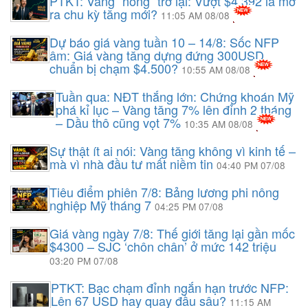
PTKT: Vàng “nóng” trở lại: Vượt $4.392 là mở
ra chu kỳ tăng mới?
11:05 AM 08/08
Dự báo giá vàng tuần 10 – 14/8: Sốc NFP
âm: Giá vàng tăng dựng đứng 300USD,
chuẩn bị chạm $4.500?
10:55 AM 08/08
Tuần qua: NĐT thắng lớn: Chứng khoán Mỹ
phá kỉ lục – Vàng tăng 7% lên đỉnh 2 tháng
– Dầu thô cũng vọt 7%
10:35 AM 08/08
Sự thật ít ai nói: Vàng tăng không vì kinh tế –
mà vì nhà đầu tư mất niềm tin
04:40 PM 07/08
Tiêu điểm phiên 7/8: Bảng lương phi nông
nghiệp Mỹ tháng 7
04:25 PM 07/08
Giá vàng ngày 7/8: Thế giới tăng lại gần mốc
$4300 – SJC ‘chôn chân’ ở mức 142 triệu
03:20 PM 07/08
PTKT: Bạc chạm đỉnh ngắn hạn trước NFP:
Lên 67 USD hay quay đầu sâu?
11:15 AM