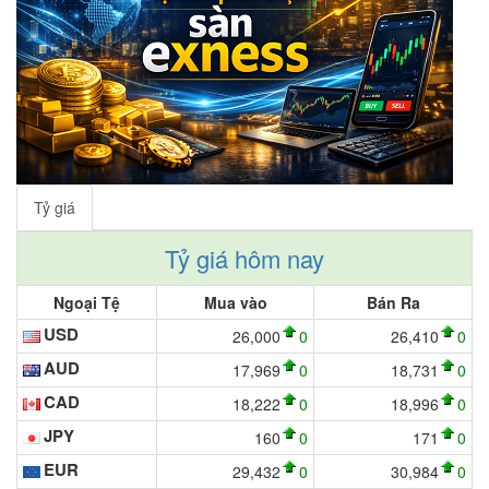
Tỷ giá
Tỷ giá hôm nay
Ngoại Tệ
Mua vào
Bán Ra
USD
26,000
0
26,410
0
AUD
17,969
0
18,731
0
CAD
18,222
0
18,996
0
JPY
160
0
171
0
EUR
29,432
0
30,984
0