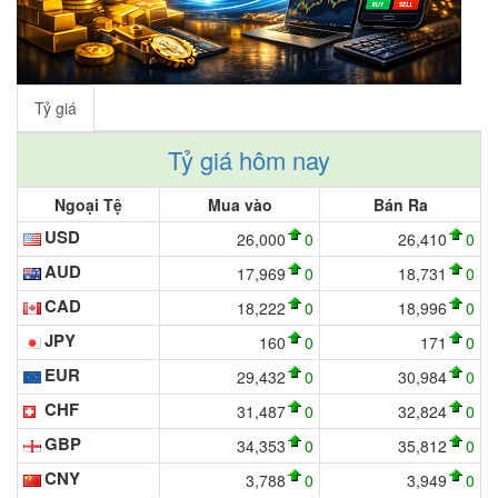
Tỷ giá
Tỷ giá hôm nay
Ngoại Tệ
Mua vào
Bán Ra
USD
26,000
0
26,410
0
AUD
17,969
0
18,731
0
CAD
18,222
0
18,996
0
JPY
160
0
171
0
EUR
29,432
0
30,984
0
CHF
31,487
0
32,824
0
GBP
34,353
0
35,812
0
CNY
3,788
0
3,949
0