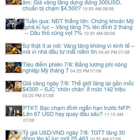
âm: Giá vàng tăng dựng đứng 300USD,
chuẩn bị chạm $4.500?
10:55 AM 08/08
Tuần qua: NĐT thắng lớn: Chứng khoán Mỹ
phá kỉ lục – Vàng tăng 7% lên đỉnh 2 tháng
– Dầu thô cũng vọt 7%
10:35 AM 08/08
Sự thật ít ai nói: Vàng tăng không vì kinh tế –
mà vì nhà đầu tư mất niềm tin
04:40 PM 07/08
Tiêu điểm phiên 7/8: Bảng lương phi nông
nghiệp Mỹ tháng 7
04:25 PM 07/08
Giá vàng ngày 7/8: Thế giới tăng lại gần mốc
$4300 – SJC ‘chôn chân’ ở mức 142 triệu
03:20 PM 07/08
PTKT: Bạc chạm đỉnh ngắn hạn trước NFP:
Lên 67 USD hay quay đầu sâu?
11:15 AM
07/08
Tỷ giá USD/VND ngày 7/8: TGTT tăng 30
đồng lên kỉ lục mới 25.463
10:55 AM 07/08