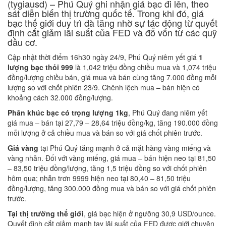
(tygiausd) – Phú Quý ghi nhận giá bạc đi lên, theo
sát diễn biến thị trường quốc tế. Trong khi đó, giá
bạc thế giới duy trì đà tăng nhờ sự tác động từ quyết
định cắt giảm lãi suất của FED và đổ vốn từ các quỹ
đầu cơ.
Cập nhật thời điểm 16h30 ngày 24/9, Phú Quý niêm yết giá
1
lượng bạc thỏi 999
là 1,042 triệu đồng chiều mua và 1,074 triệu
đồng/lượng chiều bán, giá mua và bán cùng tăng 7.000 đồng mỗi
lượng so với chốt phiên 23/9. Chênh lệch mua – bán hiện có
khoảng cách 32.000 đồng/lượng.
Phân khúc bạc có trọng lượng 1kg
, Phú Quý đang niêm yết
giá mua – bán tại 27,79 – 28,64 triệu đồng/kg, tăng 190.000 đồng
mỗi lượng ở cả chiều mua và bán so với giá chốt phiên trước.
Giá vàng
tại Phú Quý tăng mạnh ở cả mặt hàng vàng miếng và
vàng nhẫn. Đối với vàng miếng, giá mua – bán hiện neo tại 81,50
– 83,50 triệu đồng/lượng, tăng 1,5 triệu đồng so với chốt phiên
hôm qua; nhẫn trơn 9999 hiện neo tại 80,40 – 81,50 triệu
đồng/lượng, tăng 300.000 đồng mua và bán so với giá chốt phiên
trước.
Tại thị trường thế giới
, giá bạc hiện ở ngưỡng 30,9 USD/ounce.
Quyết định cắt giảm mạnh tay lãi suất của FED được giới chuyên