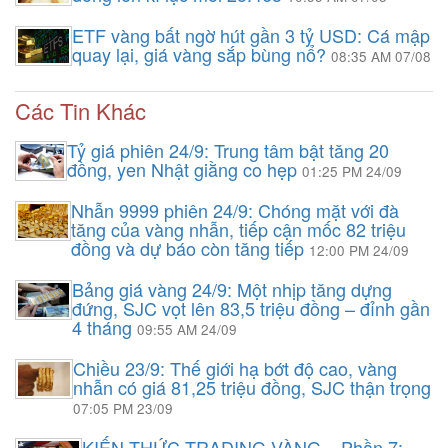
ETF vàng bất ngờ hút gần 3 tỷ USD: Cá mập
quay lại, giá vàng sắp bùng nổ?
08:35 AM 07/08
Các Tin Khác
Tỷ giá phiên 24/9: Trung tâm bật tăng 20
đồng, yen Nhật giằng co hẹp
01:25 PM 24/09
Nhẫn 9999 phiên 24/9: Chóng mặt với đà
tăng của vàng nhẫn, tiếp cận mốc 82 triệu
đồng và dự báo còn tăng tiếp
12:00 PM 24/09
Bảng giá vàng 24/9: Một nhịp tăng dựng
đứng, SJC vọt lên 83,5 triệu đồng – đỉnh gần
4 tháng
09:55 AM 24/09
Chiều 23/9: Thế giới hạ bớt độ cao, vàng
nhẫn có giá 81,25 triệu đồng, SJC thận trọng
07:05 PM 23/09
KIẾN THỨC TRADING VÀNG – Phần 7: