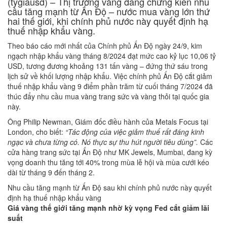
(tygiausd) – Thị trường vàng đang chứng kiến nhu
cầu tăng mạnh từ Ấn Độ – nước mua vàng lớn thứ
hai thế giới, khi chính phủ nước này quyết định hạ
thuế nhập khẩu vàng.
Theo báo cáo mới nhất của Chính phủ Ấn Độ ngày 24/9, kim
ngạch nhập khẩu vàng tháng 8/2024 đạt mức cao kỷ lục 10,06 tỷ
USD, tương đương khoảng 131 tấn vàng – đứng thứ sáu trong
lịch sử về khối lượng nhập khẩu. Việc chính phủ Ấn Độ cắt giảm
thuế nhập khẩu vàng 9 điểm phần trăm từ cuối tháng 7/2024 đã
thúc đẩy nhu cầu mua vàng trang sức và vàng thỏi tại quốc gia
này.
Ông Philip Newman, Giám đốc điều hành của Metals Focus tại
London, cho biết:
“Tác động của việc giảm thuế rất đáng kinh
ngạc và chưa từng có. Nó thực sự thu hút người tiêu dùng”.
Các
cửa hàng trang sức tại Ấn Độ như MK Jewels, Mumbai, đang kỳ
vọng doanh thu tăng tới 40% trong mùa lễ hội và mùa cưới kéo
dài từ tháng 9 đến tháng 2.
Nhu cầu tăng mạnh từ Ấn Độ sau khi chính phủ nước này quyết
định hạ thuế nhập khẩu vàng
Giá vàng thế giới tăng mạnh nhờ kỳ vọng Fed cắt giảm lãi
suất