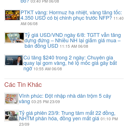
bố?
03:40 PM 06/08
PTKT vàng: Hormuz hạ nhiệt, vàng tăng tốc:
4.350 USD có bị chinh phục trước NFP?
11:40
AM 06/08
Tỷ giá USD/VND ngày 6/8: TGTT vẫn tăng
dựng đứng – Nhiều NH lại giảm giá mua –
bán đồng USD
11:15 AM 06/08
Cú tăng $240 trong 2 ngày: Chuyên gia
quay lại gom vàng, hé lộ mốc giá gây bất
ngờ
10:55 AM 06/08
Các Tin Khác
Vĩnh phúc: Đột nhập nhà dân trộm 5 cây
vàng
03:25 PM 23/09
Tỷ giá phiên 23/9: Trung tâm mất 22 đồng,
NHTM phân hóa, đồng yen mất giá
01:10 PM
23/09