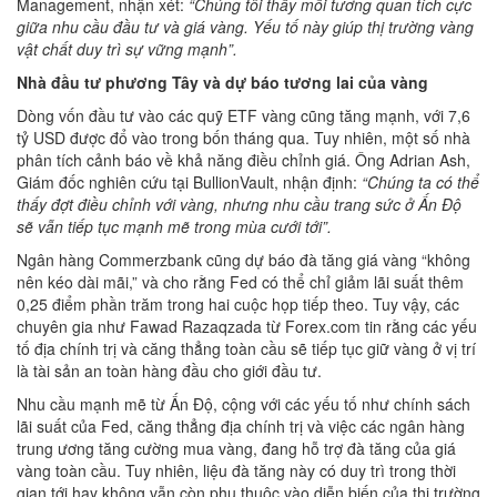
Management, nhận xét:
“Chúng tôi thấy mối tương quan tích cực
giữa nhu cầu đầu tư và giá vàng. Yếu tố này giúp thị trường vàng
vật chất duy trì sự vững mạnh”.
Nhà đầu tư phương Tây và dự báo tương lai của vàng
Dòng vốn đầu tư vào các quỹ ETF vàng cũng tăng mạnh, với 7,6
tỷ USD được đổ vào trong bốn tháng qua. Tuy nhiên, một số nhà
phân tích cảnh báo về khả năng điều chỉnh giá. Ông Adrian Ash,
Giám đốc nghiên cứu tại BullionVault, nhận định:
“Chúng ta có thể
thấy đợt điều chỉnh với vàng, nhưng nhu cầu trang sức ở Ấn Độ
sẽ vẫn tiếp tục mạnh mẽ trong mùa cưới tới”.
Ngân hàng Commerzbank cũng dự báo đà tăng giá vàng “không
nên kéo dài mãi,” và cho rằng Fed có thể chỉ giảm lãi suất thêm
0,25 điểm phần trăm trong hai cuộc họp tiếp theo. Tuy vậy, các
chuyên gia như Fawad Razaqzada từ Forex.com tin rằng các yếu
tố địa chính trị và căng thẳng toàn cầu sẽ tiếp tục giữ vàng ở vị trí
là tài sản an toàn hàng đầu cho giới đầu tư.
Nhu cầu mạnh mẽ từ Ấn Độ, cộng với các yếu tố như chính sách
lãi suất của Fed, căng thẳng địa chính trị và việc các ngân hàng
trung ương tăng cường mua vàng, đang hỗ trợ đà tăng của giá
vàng toàn cầu. Tuy nhiên, liệu đà tăng này có duy trì trong thời
gian tới hay không vẫn còn phụ thuộc vào diễn biến của thị trường