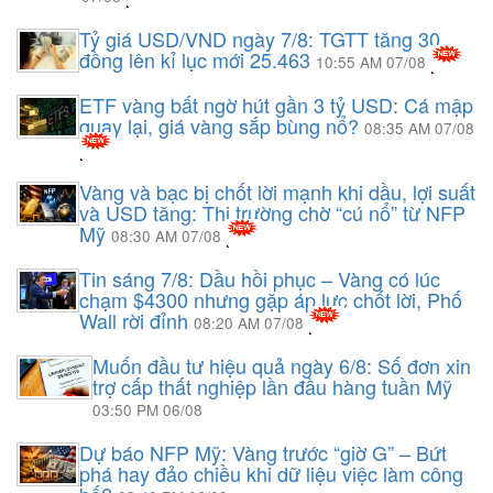
Tỷ giá USD/VND ngày 7/8: TGTT tăng 30
đồng lên kỉ lục mới 25.463
10:55 AM 07/08
ETF vàng bất ngờ hút gần 3 tỷ USD: Cá mập
quay lại, giá vàng sắp bùng nổ?
08:35 AM 07/08
Vàng và bạc bị chốt lời mạnh khi dầu, lợi suất
và USD tăng: Thị trường chờ “cú nổ” từ NFP
Mỹ
08:30 AM 07/08
Tin sáng 7/8: Dầu hồi phục – Vàng có lúc
chạm $4300 nhưng gặp áp lực chốt lời, Phố
Wall rời đỉnh
08:20 AM 07/08
Muốn đầu tư hiệu quả ngày 6/8: Số đơn xin
trợ cấp thất nghiệp lần đầu hàng tuần Mỹ
03:50 PM 06/08
Dự báo NFP Mỹ: Vàng trước “giờ G” – Bứt
phá hay đảo chiều khi dữ liệu việc làm công