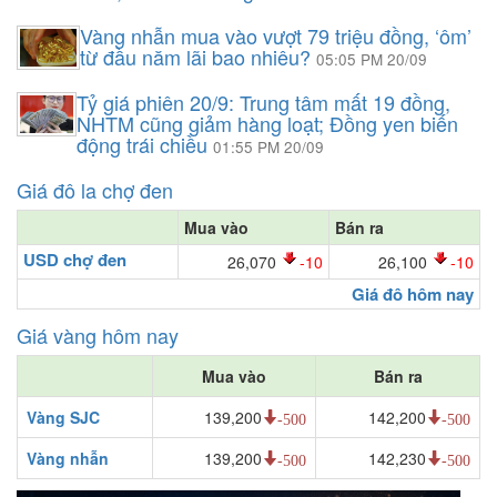
Vàng nhẫn mua vào vượt 79 triệu đồng, ‘ôm’
từ đầu năm lãi bao nhiêu?
05:05 PM 20/09
Tỷ giá phiên 20/9: Trung tâm mất 19 đồng,
NHTM cũng giảm hàng loạt; Đồng yen biến
động trái chiều
01:55 PM 20/09
Giá đô la chợ đen
Mua vào
Bán ra
USD chợ đen
26,070
-10
26,100
-10
Giá đô hôm nay
Giá vàng hôm nay
Mua vào
Bán ra
Vàng SJC
139,200
142,200
-500
-500
Vàng nhẫn
139,200
142,230
-500
-500