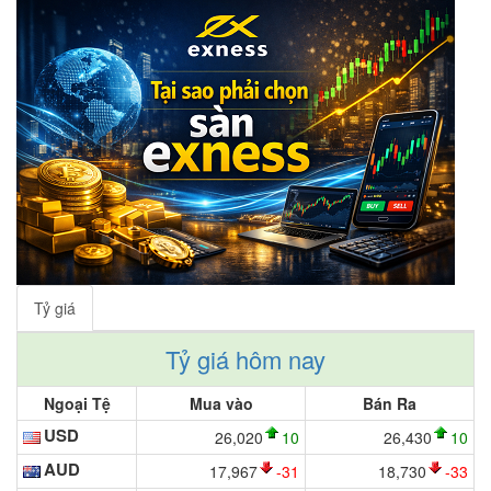
Tỷ giá
Tỷ giá hôm nay
Ngoại Tệ
Mua vào
Bán Ra
USD
26,020
10
26,430
10
AUD
17,967
-31
18,730
-33