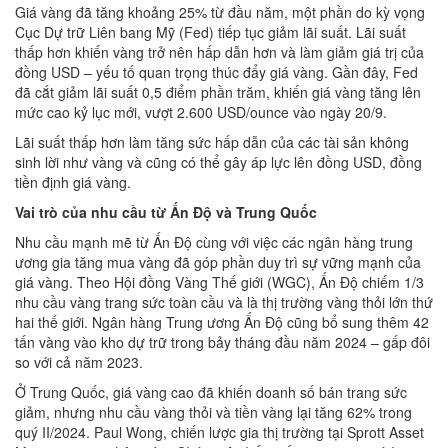
Giá vàng đã tăng khoảng 25% từ đầu năm, một phần do kỳ vọng
Cục Dự trữ Liên bang Mỹ (Fed) tiếp tục giảm lãi suất. Lãi suất
thấp hơn khiến vàng trở nên hấp dẫn hơn và làm giảm giá trị của
đồng USD – yếu tố quan trọng thúc đẩy giá vàng. Gần đây, Fed
đã cắt giảm lãi suất 0,5 điểm phần trăm, khiến giá vàng tăng lên
mức cao kỷ lục mới, vượt 2.600 USD/ounce vào ngày 20/9.
Lãi suất thấp hơn làm tăng sức hấp dẫn của các tài sản không
sinh lời như vàng và cũng có thể gây áp lực lên đồng USD, đồng
tiền định giá vàng.
Vai trò của nhu cầu từ Ấn Độ và Trung Quốc
Nhu cầu mạnh mẽ từ Ấn Độ cùng với việc các ngân hàng trung
ương gia tăng mua vàng đã góp phần duy trì sự vững mạnh của
giá vàng. Theo Hội đồng Vàng Thế giới (WGC), Ấn Độ chiếm 1/3
nhu cầu vàng trang sức toàn cầu và là thị trường vàng thỏi lớn thứ
hai thế giới. Ngân hàng Trung ương Ấn Độ cũng bổ sung thêm 42
tấn vàng vào kho dự trữ trong bảy tháng đầu năm 2024 – gấp đôi
so với cả năm 2023.
Ở Trung Quốc, giá vàng cao đã khiến doanh số bán trang sức
giảm, nhưng nhu cầu vàng thỏi và tiền vàng lại tăng 62% trong
quý II/2024. Paul Wong, chiến lược gia thị trường tại Sprott Asset