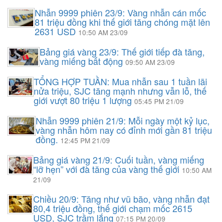
Nhẫn 9999 phiên 23/9: Vàng nhẫn cán mốc
81 triệu đồng khi thế giới tăng chóng mặt lên
2631 USD
10:50 AM 23/09
Bảng giá vàng 23/9: Thế giới tiếp đà tăng,
vàng miếng bất động
09:50 AM 23/09
TỔNG HỢP TUẦN: Mua nhẫn sau 1 tuần lãi
nửa triệu, SJC tăng mạnh nhưng vẫn lỗ, thế
giới vượt 80 triệu 1 lượng
05:45 PM 21/09
Nhẫn 9999 phiên 21/9: Mỗi ngày một kỷ lục,
vàng nhẫn hôm nay có đỉnh mới gần 81 triệu
đồng.
12:45 PM 21/09
Bảng giá vàng 21/9: Cuối tuần, vàng miếng
“lỡ hẹn” với đà tăng của vàng thế giới
10:50 AM
21/09
Chiều 20/9: Tăng như vũ bão, vàng nhẫn đạt
80,4 triệu đồng, thế giới chạm mốc 2615
USD, SJC trầm lắng
07:15 PM 20/09