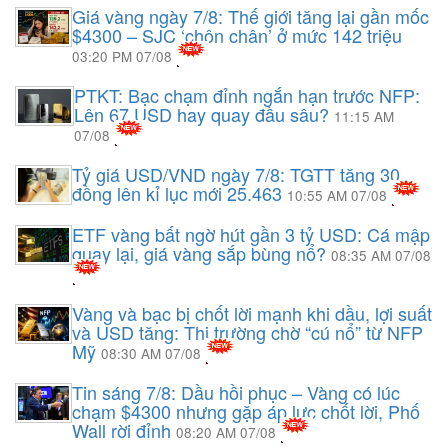
Giá vàng ngày 7/8: Thế giới tăng lại gần mốc
$4300 – SJC ‘chôn chân’ ở mức 142 triệu
03:20 PM 07/08
PTKT: Bạc chạm đỉnh ngắn hạn trước NFP:
Lên 67 USD hay quay đầu sâu?
11:15 AM
07/08
Tỷ giá USD/VND ngày 7/8: TGTT tăng 30
đồng lên kỉ lục mới 25.463
10:55 AM 07/08
ETF vàng bất ngờ hút gần 3 tỷ USD: Cá mập
quay lại, giá vàng sắp bùng nổ?
08:35 AM 07/08
Vàng và bạc bị chốt lời mạnh khi dầu, lợi suất
và USD tăng: Thị trường chờ “cú nổ” từ NFP
Mỹ
08:30 AM 07/08
Tin sáng 7/8: Dầu hồi phục – Vàng có lúc
chạm $4300 nhưng gặp áp lực chốt lời, Phố
Wall rời đỉnh
08:20 AM 07/08