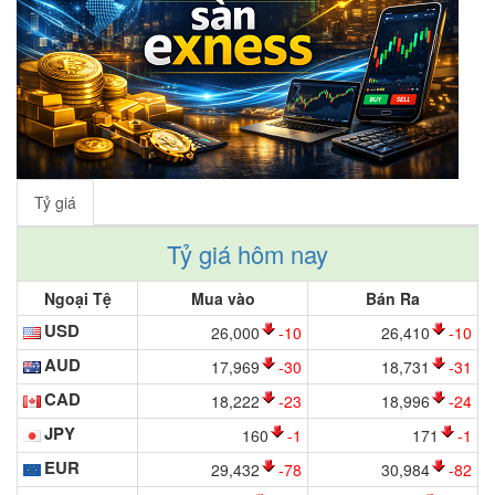
Tỷ giá
Tỷ giá hôm nay
Ngoại Tệ
Mua vào
Bán Ra
USD
26,000
-10
26,410
-10
AUD
17,969
-30
18,731
-31
CAD
18,222
-23
18,996
-24
JPY
160
-1
171
-1
EUR
29,432
-78
30,984
-82