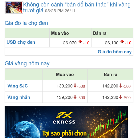
Không còn cảnh “bán đổ bán tháo” khi vàng
trượt giá
05:25 PM 26/11
Giá đô la chợ đen
Mua vào
Bán ra
USD chợ đen
26,070
-10
26,100
-10
Giá đô hôm nay
Giá vàng hôm nay
Mua vào
Bán ra
Vàng SJC
139,200
142,200
-500
-500
Vàng nhẫn
139,200
142,230
-500
-500