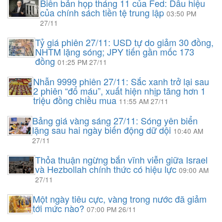
Biên bản họp tháng 11 của Fed: Dấu hiệu
của chính sách tiền tệ trung lập
03:50 PM
27/11
Tỷ giá phiên 27/11: USD tự do giảm 30 đồng,
NHTM lặng sóng; JPY tiến gần mốc 173
đồng
01:25 PM 27/11
Nhẫn 9999 phiên 27/11: Sắc xanh trở lại sau
2 phiên “đổ máu”, xuất hiện nhịp tăng hơn 1
triệu đồng chiều mua
11:55 AM 27/11
Bảng giá vàng sáng 27/11: Sóng yên biển
lặng sau hai ngày biến động dữ dội
10:40 AM
27/11
Thỏa thuận ngừng bắn vĩnh viễn giữa Israel
và Hezbollah chính thức có hiệu lực
09:00 AM
27/11
Một ngày tiêu cực, vàng trong nước đã giảm
tới mức nào?
07:00 PM 26/11