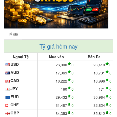
Tỷ giá
Tỷ giá hôm nay
Ngoại Tệ
Mua vào
Bán Ra
USD
26,000
0
26,410
0
AUD
17,969
0
18,731
0
CAD
18,222
0
18,996
0
JPY
160
0
171
0
EUR
29,432
0
30,984
0
CHF
31,487
0
32,824
0
GBP
34,353
0
35,812
0