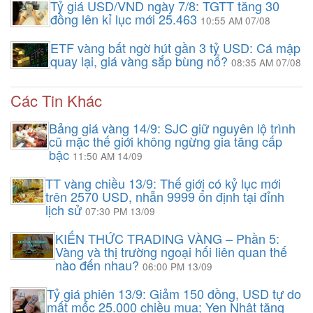
Tỷ giá USD/VND ngày 7/8: TGTT tăng 30
đồng lên kỉ lục mới 25.463
10:55 AM 07/08
ETF vàng bất ngờ hút gần 3 tỷ USD: Cá mập
quay lại, giá vàng sắp bùng nổ?
08:35 AM 07/08
Các Tin Khác
Bảng giá vàng 14/9: SJC giữ nguyên lộ trình
cũ mặc thế giới không ngừng gia tăng cấp
bậc
11:50 AM 14/09
TT vàng chiều 13/9: Thế giới có kỷ lục mới
trên 2570 USD, nhẫn 9999 ổn định tại đỉnh
lịch sử
07:30 PM 13/09
KIẾN THỨC TRADING VÀNG – Phần 5:
Vàng và thị trường ngoại hối liên quan thế
nào đến nhau?
06:00 PM 13/09
Tỷ giá phiên 13/9: Giảm 150 đồng, USD tự do
mất mốc 25.000 chiều mua; Yen Nhật tăng