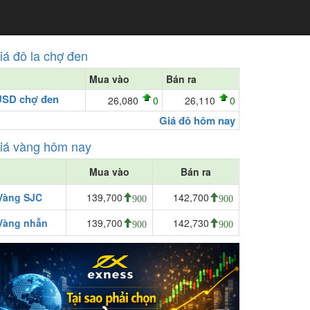
iá đô la chợ đen
Mua vào
Bán ra
USD chợ đen
26,080
0
26,110
0
Giá đô hôm nay
iá vàng hôm nay
Mua vào
Bán ra
Vàng SJC
139,700
142,700
900
900
Vàng nhẫn
139,700
142,730
900
900