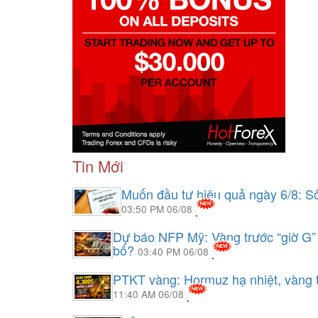
Tin Mới
Muốn đầu tư hiệu quả ngày 6/8: Số
03:50 PM 06/08
Dự báo NFP Mỹ: Vàng trước “giờ G” 
bố?
03:40 PM 06/08
PTKT vàng: Hormuz hạ nhiệt, vàng t
11:40 AM 06/08