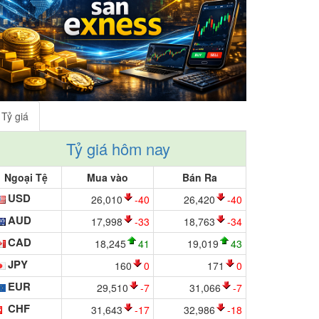
Tỷ giá
Tỷ giá hôm nay
Ngoại Tệ
Mua vào
Bán Ra
USD
26,010
-40
26,420
-40
AUD
17,998
-33
18,763
-34
CAD
18,245
41
19,019
43
JPY
160
0
171
0
EUR
29,510
-7
31,066
-7
CHF
31,643
-17
32,986
-18