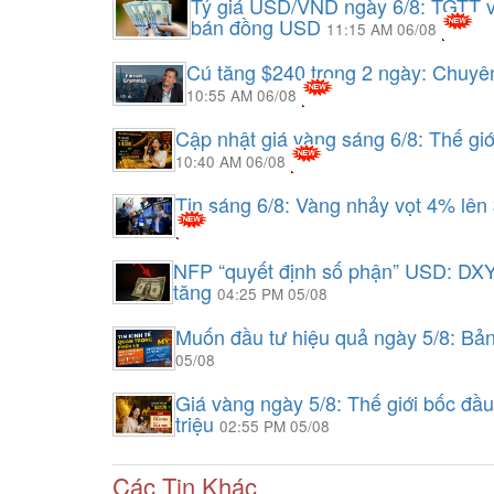
Tỷ giá USD/VND ngày 6/8: TGTT v
bán đồng USD
11:15 AM 06/08
Cú tăng $240 trong 2 ngày: Chuyên
10:55 AM 06/08
Cập nhật giá vàng sáng 6/8: Thế gi
10:40 AM 06/08
Tin sáng 6/8: Vàng nhảy vọt 4% lên
NFP “quyết định số phận” USD: DXY
tăng
04:25 PM 05/08
Muốn đầu tư hiệu quả ngày 5/8: Bả
05/08
Giá vàng ngày 5/8: Thế giới bốc đầ
triệu
02:55 PM 05/08
Các Tin Khác