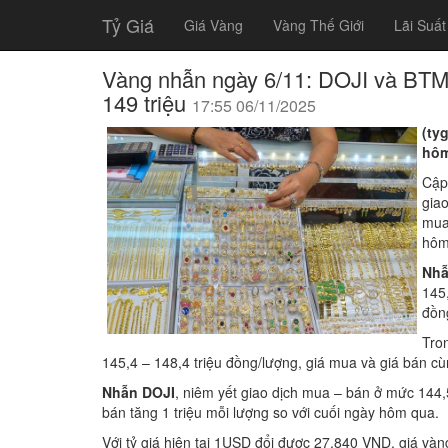
Tỷ Giá
Giá Vàng
Vàng Thế Giới
Lãi Suất
Vàng nhẫn ngày 6/11: DOJI và BTMC
149 triệu
17:55 06/11/2025
(ty
hôm
Cập
gia
mua
hôm
Nhẫ
145,
đồn
Tro
145,4 – 148,4 triệu đồng/lượng, giá mua và giá bán c
Nhẫn DOJI
, niêm yết giao dịch mua – bán ở mức 144,5
bán tăng 1 triệu mỗi lượng so với cuối ngày hôm qua.
Với tỷ giá hiện tại 1USD đổi được 27.840 VND, giá và