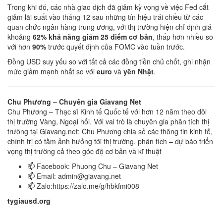
Trong khi đó, các nhà giao dịch đã giảm kỳ vọng về việc Fed cắt
giảm lãi suất vào tháng 12 sau những tín hiệu trái chiều từ các
quan chức ngân hàng trung ương, với thị trường hiện chỉ định giá
khoảng
62% khả năng giảm 25 điểm cơ bản
, thấp hơn nhiều so
với hơn
90%
trước quyết định của FOMC vào tuần trước.
Đồng USD suy yếu so với tất cả các đồng tiền chủ chốt, ghi nhận
mức giảm mạnh nhất so với
euro
và
yên Nhật
.
Chu Phương – Chuyên gia Giavang Net
Chu Phương – Thạc sĩ Kinh tế Quốc tế với hơn 12 năm theo dõi
thị trường Vàng, Ngoại hối. Với vai trò là chuyên gia phân tích thị
trường tại Giavang.net; Chu Phương chia sẻ các thông tin kinh tế,
chính trị có tầm ảnh hưởng tới thị trường, phân tích – dự báo triển
vọng thị trường cả theo góc độ cơ bản và kĩ thuật
📫 Facebook: Phuong Chu – Giavang Net
📫 Email:
admin@giavang.net
📫 Zalo:https://zalo.me/g/hbkfmi008
tygiausd.org