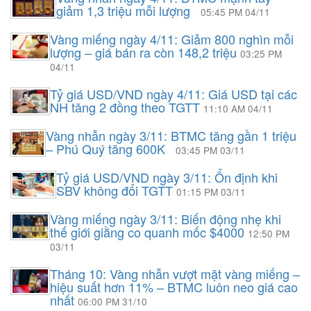
giảm 1,3 triệu mỗi lượng
05:45 PM 04/11
Vàng miếng ngày 4/11: Giảm 800 nghìn mỗi
lượng – giá bán ra còn 148,2 triệu
03:25 PM
04/11
Tỷ giá USD/VND ngày 4/11: Giá USD tại các
NH tăng 2 đồng theo TGTT
11:10 AM 04/11
Vàng nhẫn ngày 3/11: BTMC tăng gần 1 triệu
– Phú Quý tăng 600K
03:45 PM 03/11
Tỷ giá USD/VND ngày 3/11: Ổn định khi
SBV không đổi TGTT
01:15 PM 03/11
Vàng miếng ngày 3/11: Biến động nhẹ khi
thế giới giằng co quanh mốc $4000
12:50 PM
03/11
Tháng 10: Vàng nhẫn vượt mặt vàng miếng –
hiệu suất hơn 11% – BTMC luôn neo giá cao
nhất
06:00 PM 31/10