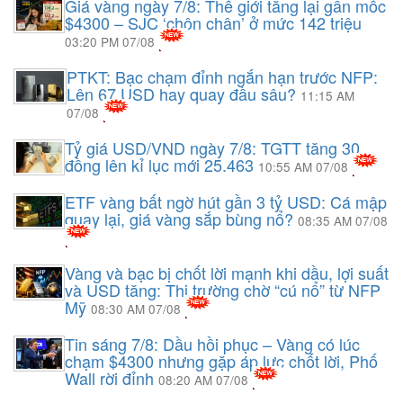
Giá vàng ngày 7/8: Thế giới tăng lại gần mốc
$4300 – SJC ‘chôn chân’ ở mức 142 triệu
03:20 PM 07/08
PTKT: Bạc chạm đỉnh ngắn hạn trước NFP:
Lên 67 USD hay quay đầu sâu?
11:15 AM
07/08
Tỷ giá USD/VND ngày 7/8: TGTT tăng 30
đồng lên kỉ lục mới 25.463
10:55 AM 07/08
ETF vàng bất ngờ hút gần 3 tỷ USD: Cá mập
quay lại, giá vàng sắp bùng nổ?
08:35 AM 07/08
Vàng và bạc bị chốt lời mạnh khi dầu, lợi suất
và USD tăng: Thị trường chờ “cú nổ” từ NFP
Mỹ
08:30 AM 07/08
Tin sáng 7/8: Dầu hồi phục – Vàng có lúc
chạm $4300 nhưng gặp áp lực chốt lời, Phố
Wall rời đỉnh
08:20 AM 07/08