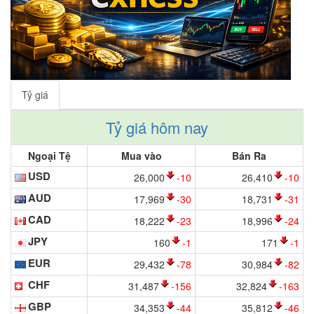
Tỷ giá
Tỷ giá hôm nay
Ngoại Tệ
Mua vào
Bán Ra
USD
26,000
-10
26,410
-10
AUD
17,969
-30
18,731
-31
CAD
18,222
-23
18,996
-24
JPY
160
-1
171
-1
EUR
29,432
-78
30,984
-82
CHF
31,487
-156
32,824
-163
GBP
34,353
-44
35,812
-46