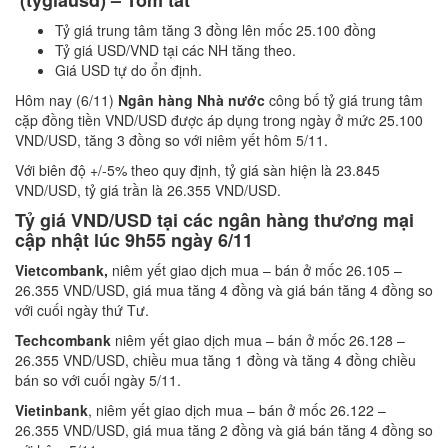
(tygiausd) – Tóm tắt
Tỷ giá trung tâm tăng 3 đồng lên mốc 25.100 đồng
Tỷ giá USD/VND tại các NH tăng theo.
Giá USD tự do ổn định.
Hôm nay (6/11)
Ngân hàng Nhà nước
công bố tỷ giá trung tâm
cặp đồng tiền VND/USD được áp dụng trong ngày ở mức 25.100
VND/USD, tăng 3 đồng so với niêm yết hôm 5/11.
Với biên độ +/-5% theo quy định, tỷ giá sàn hiện là 23.845
VND/USD, tỷ giá trần là 26.355 VND/USD.
Tỷ giá VND/USD tại các ngân hàng thương mại
cập nhật lúc
9h55 ngày 6/11
Vietcombank,
niêm yết giao dịch mua – bán ở mốc 26.105 –
26.355 VND/USD, giá mua tăng 4 đồng và giá bán tăng 4 đồng so
với cuối ngày thứ Tư.
Techcombank
niêm yết giao dịch mua – bán ở mốc 26.128 –
26.355 VND/USD, chiều mua tăng 1 đồng và tăng 4 đồng chiều
bán so với cuối ngày 5/11.
Vietinbank
, niêm yết giao dịch mua – bán ở mốc 26.122 –
26.355 VND/USD, giá mua tăng 2 đồng và giá bán tăng 4 đồng so