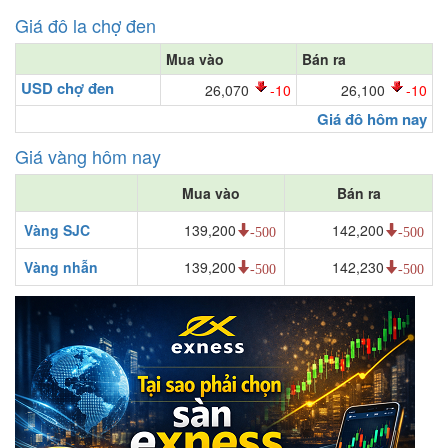
Giá đô la chợ đen
Mua vào
Bán ra
USD chợ đen
26,070
-10
26,100
-10
Giá đô hôm nay
Giá vàng hôm nay
Mua vào
Bán ra
Vàng SJC
139,200
142,200
-500
-500
Vàng nhẫn
139,200
142,230
-500
-500