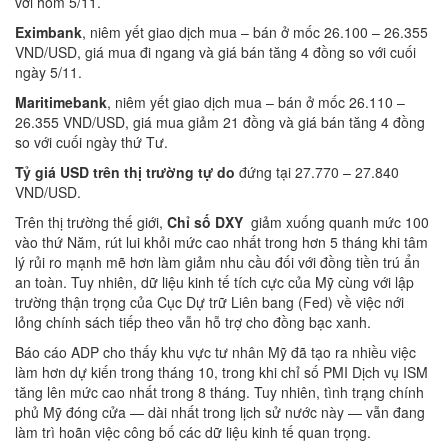
với hôm 5/11.
Eximbank
, niêm yết giao dịch mua – bán ở mốc 26.100 – 26.355
VND/USD, giá mua đi ngang và giá bán tăng 4 đồng so với cuối
ngày 5/11.
Mari
t
imebank
, niêm yết giao dịch mua – bán ở mốc 26.110 –
26.355 VND/USD, giá mua giảm 21 đồng và giá bán tăng 4 đồng
so với cuối ngày thứ Tư.
Tỷ giá USD trên thị trường tự do
đứng tại 27.770 – 27.840
VND/USD.
Trên thị trường thế giới,
Chỉ số DXY
giảm xuống quanh mức 100
vào thứ Năm, rút lui khỏi mức cao nhất trong hơn 5 tháng khi tâm
lý rủi ro mạnh mẽ hơn làm giảm nhu cầu đối với đồng tiền trú ẩn
an toàn. Tuy nhiên, dữ liệu kinh tế tích cực của Mỹ cùng với lập
trường thận trọng của Cục Dự trữ Liên bang (Fed) về việc nới
lỏng chính sách tiếp theo vẫn hỗ trợ cho đồng bạc xanh.
Báo cáo ADP cho thấy khu vực tư nhân Mỹ đã tạo ra nhiều việc
làm hơn dự kiến trong tháng 10, trong khi chỉ số PMI Dịch vụ ISM
tăng lên mức cao nhất trong 8 tháng. Tuy nhiên, tình trạng chính
phủ Mỹ đóng cửa — dài nhất trong lịch sử nước này — vẫn đang
làm trì hoãn việc công bố các dữ liệu kinh tế quan trọng.