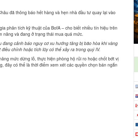
Châu đã thông báo hết hàng và hẹn nhà đầu tư quay lại vào
ia phân tích kỹ thuật của BofA – cho biết nhiều tín hiệu trên
ềm năng và đang ở trạng thái mua quá mức.
hau đang cảnh báo nguy cơ xu hướng tăng bị bão hòa khi vàng
ều chỉnh hoặc tích lũy có thể xảy ra trong quý IV.
âng mức dừng lỗ, thực hiện phòng hộ rủi ro hoặc chốt bớt vị
g, đây có thể là thời điểm xem xét các quyền chọn bán ngắn