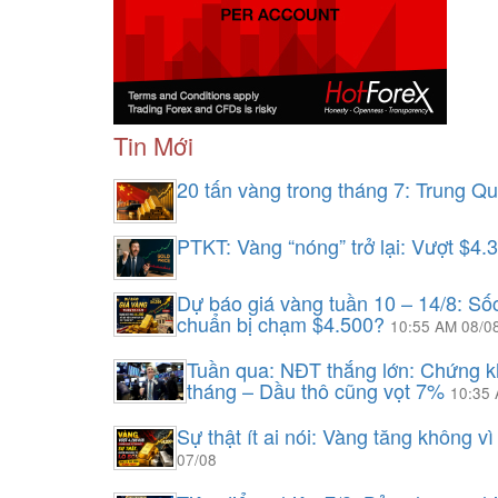
Tin Mới
20 tấn vàng trong tháng 7: Trung Q
PTKT: Vàng “nóng” trở lại: Vượt $4.
Dự báo giá vàng tuần 10 – 14/8: S
chuẩn bị chạm $4.500?
10:55 AM 08/0
Tuần qua: NĐT thắng lớn: Chứng k
tháng – Dầu thô cũng vọt 7%
10:35
Sự thật ít ai nói: Vàng tăng không v
07/08