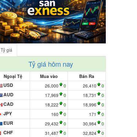
Tỷ giá
Tỷ giá hôm nay
Ngoại Tệ
Mua vào
Bán Ra
USD
26,000
0
26,410
0
AUD
17,969
0
18,731
0
CAD
18,222
0
18,996
0
JPY
160
0
171
0
EUR
29,432
0
30,984
0
CHF
31,487
0
32,824
0