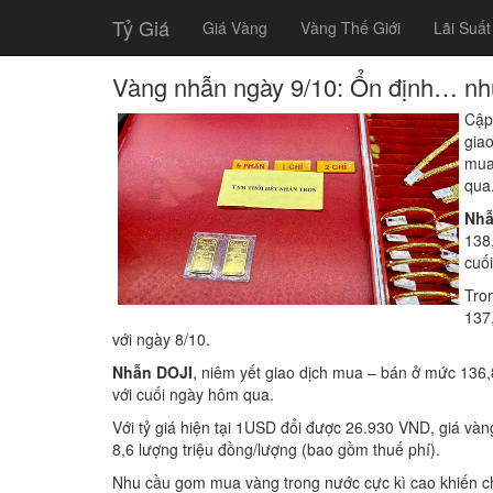
Tỷ Giá
Giá Vàng
Vàng Thế Giới
Lãi Suất
Vàng nhẫn ngày 9/10: Ổn định… như
Cập
gia
mua
qua
Nhẫ
138
cuối
Tro
137
với ngày 8/10.
Nhẫn DOJI
, niêm yết giao dịch mua – bán ở mức 136,
với cuối ngày hôm qua.
Với tỷ giá hiện tại 1USD đổi được 26.930 VND, giá và
8,6 lượng triệu đồng/lượng (bao gồm thuế phí).
Nhu cầu gom mua vàng trong nước cực kì cao khiến ch