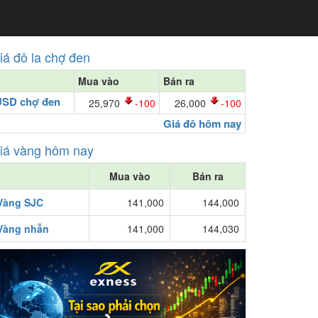
iá đô la chợ đen
Mua vào
Bán ra
USD chợ đen
25,970
-100
26,000
-100
Giá đô hôm nay
iá vàng hôm nay
Mua vào
Bán ra
Vàng SJC
141,000
144,000
Vàng nhẫn
141,000
144,030