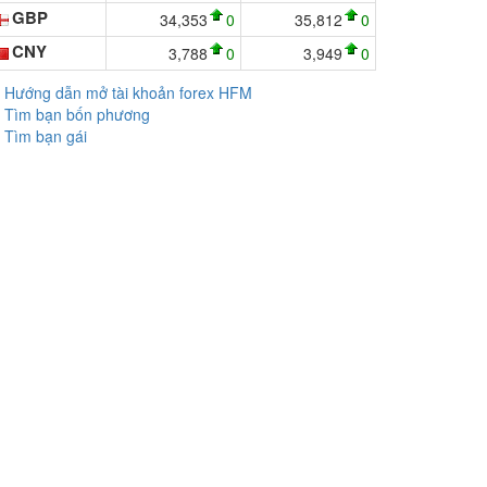
GBP
34,353
0
35,812
0
CNY
3,788
0
3,949
0
Hướng dẫn mở tài khoản forex HFM
Tìm bạn bốn phương
Tìm bạn gái