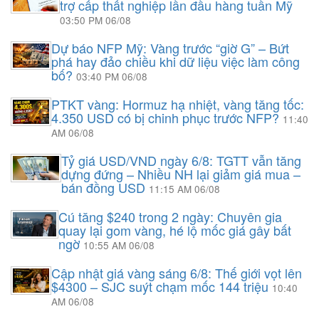
trợ cấp thất nghiệp lần đầu hàng tuần Mỹ
03:50 PM 06/08
Dự báo NFP Mỹ: Vàng trước “giờ G” – Bứt
phá hay đảo chiều khi dữ liệu việc làm công
bố?
03:40 PM 06/08
PTKT vàng: Hormuz hạ nhiệt, vàng tăng tốc:
4.350 USD có bị chinh phục trước NFP?
11:40
AM 06/08
Tỷ giá USD/VND ngày 6/8: TGTT vẫn tăng
dựng đứng – Nhiều NH lại giảm giá mua –
bán đồng USD
11:15 AM 06/08
Cú tăng $240 trong 2 ngày: Chuyên gia
quay lại gom vàng, hé lộ mốc giá gây bất
ngờ
10:55 AM 06/08
Cập nhật giá vàng sáng 6/8: Thế giới vọt lên
$4300 – SJC suýt chạm mốc 144 triệu
10:40
AM 06/08