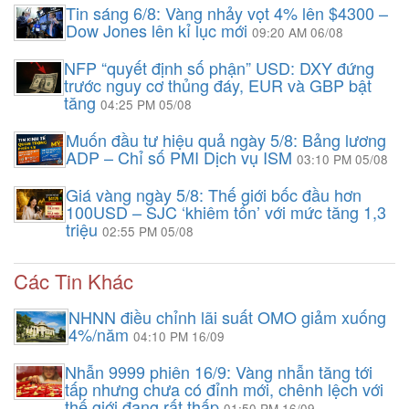
Tin sáng 6/8: Vàng nhảy vọt 4% lên $4300 –
Dow Jones lên kỉ lục mới
09:20 AM 06/08
NFP “quyết định số phận” USD: DXY đứng
trước nguy cơ thủng đáy, EUR và GBP bật
tăng
04:25 PM 05/08
Muốn đầu tư hiệu quả ngày 5/8: Bảng lương
ADP – Chỉ số PMI Dịch vụ ISM
03:10 PM 05/08
Giá vàng ngày 5/8: Thế giới bốc đầu hơn
100USD – SJC ‘khiêm tốn’ với mức tăng 1,3
triệu
02:55 PM 05/08
Các Tin Khác
NHNN điều chỉnh lãi suất OMO giảm xuống
4%/năm
04:10 PM 16/09
Nhẫn 9999 phiên 16/9: Vàng nhẫn tăng tới
tấp nhưng chưa có đỉnh mới, chênh lệch với
thế giới đang rất thấp
01:50 PM 16/09