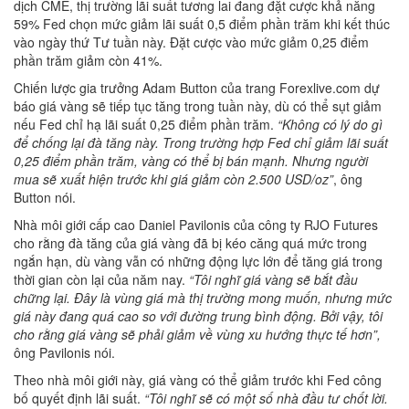
dịch CME, thị trường lãi suất tương lai đang đặt cược khả năng
59% Fed chọn mức giảm lãi suất 0,5 điểm phần trăm khi kết thúc
vào ngày thứ Tư tuần này. Đặt cược vào mức giảm 0,25 điểm
phần trăm giảm còn 41%.
Chiến lược gia trưởng Adam Button của trang Forexlive.com dự
báo giá vàng sẽ tiếp tục tăng trong tuần này, dù có thể sụt giảm
nếu Fed chỉ hạ lãi suất 0,25 điểm phần trăm.
“Không có lý do gì
để chống lại đà tăng này. Trong trường hợp Fed chỉ giảm lãi suất
0,25 điểm phần trăm, vàng có thể bị bán mạnh. Nhưng người
mua sẽ xuất hiện trước khi giá giảm còn 2.500 USD/oz”
, ông
Button nói.
Nhà môi giới cấp cao Daniel Pavilonis của công ty RJO Futures
cho rằng đà tăng của giá vàng đã bị kéo căng quá mức trong
ngắn hạn, dù vàng vẫn có những động lực lớn để tăng giá trong
thời gian còn lại của năm nay.
“Tôi nghĩ giá vàng sẽ bắt đầu
chững lại. Đây là vùng giá mà thị trường mong muốn, nhưng mức
giá này đang quá cao so với đường trung bình động. Bởi vậy, tôi
cho rằng giá vàng sẽ phải giảm về vùng xu hướng thực tế hơn”,
ông Pavilonis nói.
Theo nhà môi giới này, giá vàng có thể giảm trước khi Fed công
bố quyết định lãi suất.
“Tôi nghĩ sẽ có một số nhà đầu tư chốt lời.