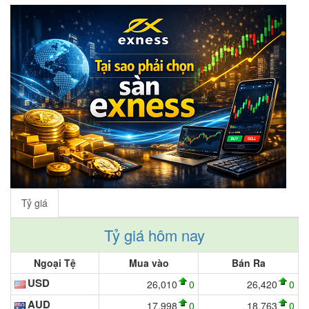
Tỷ giá
Tỷ giá hôm nay
Ngoại Tệ
Mua vào
Bán Ra
USD
26,010
0
26,420
0
AUD
17,998
0
18,763
0