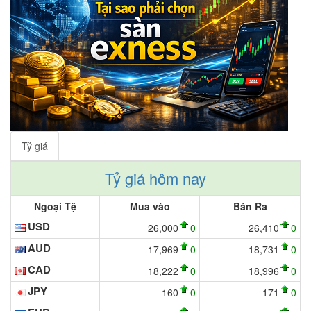
Tỷ giá
Tỷ giá hôm nay
Ngoại Tệ
Mua vào
Bán Ra
USD
26,000
0
26,410
0
AUD
17,969
0
18,731
0
CAD
18,222
0
18,996
0
JPY
160
0
171
0