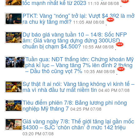
tốc mạnh nhất kể từ 2023
11:10 AM 08/08
PTKT: Vàng “nóng” trở lại: Vượt $4.392 là mở
ra chu kỳ tăng mới?
11:05 AM 08/08
Dự báo giá vàng tuần 10 – 14/8: Sốc NFP
âm: Giá vàng tăng dựng đứng 300USD,
chuẩn bị chạm $4.500?
10:55 AM 08/08
Tuần qua: NĐT thắng lớn: Chứng khoán Mỹ
phá kỉ lục – Vàng tăng 7% lên đỉnh 2 tháng
– Dầu thô cũng vọt 7%
10:35 AM 08/08
Sự thật ít ai nói: Vàng tăng không vì kinh tế –
mà vì nhà đầu tư mất niềm tin
04:40 PM 07/08
Tiêu điểm phiên 7/8: Bảng lương phi nông
nghiệp Mỹ tháng 7
04:25 PM 07/08
Giá vàng ngày 7/8: Thế giới tăng lại gần mốc
$4300 – SJC ‘chôn chân’ ở mức 142 triệu
03:20 PM 07/08