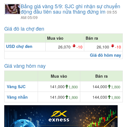
Bảng giá vàng 5/9: SJC ghi nhận sự chuyển
động đầu tiên sau nửa tháng đứng im
09:55
AM 05/09
Giá đô la chợ đen
Mua vào
Bán ra
USD chợ đen
26,070
-10
26,100
-10
Giá đô hôm nay
Giá vàng hôm nay
Mua vào
Bán ra
Vàng SJC
141,000
144,000
1,800
1,800
Vàng nhẫn
141,000
144,030
1,800
1,800