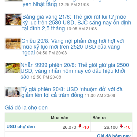
yen Nhật tăng
12:25 PM 21/08
Bảng giá vàng 21/8: Thế giới rút lui từ mức
kỷ lục trên 2530 USD, SJC sáng nay ổn định
tại đỉnh 2,5 tháng
10:05 AM 21/08
Chiều 20/8: Vàng nội phản ứng hời hợt với
mức kỷ lục mới trên 2520 USD của vàng
ngoại
04:50 PM 20/08
Nhẫn 9999 phiên 20/8: Thế giới giữ giá 2500
USD, vàng nhẫn hôm nay có dấu hiệu khởi
sắc
12:50 PM 20/08
Tỷ giá phiên 20/8: USD ‘nhuộm đỏ’ với đà
giảm lên tới cả trăm đồng
11:00 AM 20/08
Giá đô la chợ đen
Mua vào
Bán ra
USD chợ đen
26,070
-10
26,100
-10
Giá đô hôm nay