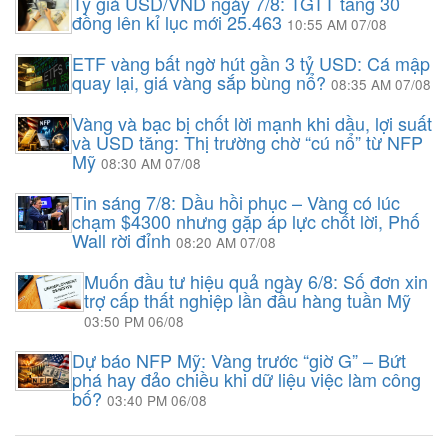
Tỷ giá USD/VND ngày 7/8: TGTT tăng 30
đồng lên kỉ lục mới 25.463
10:55 AM 07/08
ETF vàng bất ngờ hút gần 3 tỷ USD: Cá mập
quay lại, giá vàng sắp bùng nổ?
08:35 AM 07/08
Vàng và bạc bị chốt lời mạnh khi dầu, lợi suất
và USD tăng: Thị trường chờ “cú nổ” từ NFP
Mỹ
08:30 AM 07/08
Tin sáng 7/8: Dầu hồi phục – Vàng có lúc
chạm $4300 nhưng gặp áp lực chốt lời, Phố
Wall rời đỉnh
08:20 AM 07/08
Muốn đầu tư hiệu quả ngày 6/8: Số đơn xin
trợ cấp thất nghiệp lần đầu hàng tuần Mỹ
03:50 PM 06/08
Dự báo NFP Mỹ: Vàng trước “giờ G” – Bứt
phá hay đảo chiều khi dữ liệu việc làm công
bố?
03:40 PM 06/08