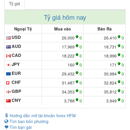
Tỷ giá
Tỷ giá hôm nay
Ngoại Tệ
Mua vào
Bán Ra
USD
26,000
0
26,410
0
AUD
17,969
0
18,731
0
CAD
18,222
0
18,996
0
JPY
160
0
171
0
EUR
29,432
0
30,984
0
CHF
31,487
0
32,824
0
GBP
34,353
0
35,812
0
CNY
3,788
0
3,949
0
Hướng dẫn mở tài khoản forex HFM
Tìm bạn bốn phương
Tìm bạn gái