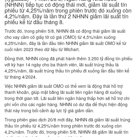
(NHNN) tiếp tục có động thái mới, giảm lãi suất tín
phiếu từ 4,25%/năm trong phiên trước đó xuống còn
4,2%/năm. Đây là lần thứ 2 NHNN giảm lãi suất tín
phiếu kể từ đầu tháng 8.
Trước đó, trong phiên 5/8, NHNN đã có động thái giảm lãi suất
cho vay cầm cố giấy tờ có giá (OMO) từ 4,5%/năm xuống
4,25%/năm, đây là lần đầu tiên NHNN giảm lãi suất OMO kể từ
cuối năm 2023 theo dữ liệu từ Wichart.
Đồng thời, NHNN cũng đã phát hành thêm 3.250 tỷ đồng tín phiếu
với kỳ hạn 14 ngày cho ba thành viên, lãi suất trúng thầu là
4,25%/năm, lãi suất trúng thầu tín phiếu đi xuống lần đầu tiên kể
từ tháng 4/2024.
Việc NHNN giảm lãi suất OMO có thể xem là động thái hỗ trợ
thanh khoản, giúp mặt bằng lãi suất liên ngân hàng đi xuống
trong thời gian tới. Lãi suất liên ngân hàng thấp hơn sẽ hỗ trợ chi
phí vốn cho các ngân hàng. NHNN có dư địa để thực hiện động
thái này trong bối cảnh áp lực tỷ giá giảm dần.
Trong phiên giao dịch 20/8 mới đây, NHNN đã giảm lãi suất trúng
thầu tín phiếu từ 4,25%/năm trong phiên trước đó xuống còn
4,2%/năm. Trước đó, trong phiên 5/8, NHNN đã giảm lãi suất tín