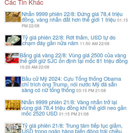
Các Tin Khác
Nhẫn 9999 phiên 22/8: Đứng giá 78,4 triệu
đồng, vàng nhẫn đắt hơn thế giới 1 triệu
01:15
PM 22/08
Tỷ giá phiên 22/8: Rớt thảm, USD tự do
chạm đáy gần nửa năm
11:50 AM 22/08
Bảng giá vàng 22/8: Vùng giá 2500 của vàng
thế giới giữ SJC ổn định tại mốc 81 triệu đồng
10:20 AM 22/08
Bầu cử Mỹ 2024: Cựu Tổng thống Obama
chỉ trích ông Trump, nói nước Mỹ đã sẵn
sàng có nữ tổng thống
03:15 PM 21/08
Nhẫn 9999 phiên 21/8: Vàng nhẫn trở lại
vùng giá 78,4 triệu đồng khi thế giới neo gần
mốc 2520 USD
01:15 PM 21/08
Tỷ giá phiên 21/8: Trung tâm tiếp tục giảm,
USD trong ngân hàng biến động trái chiều,