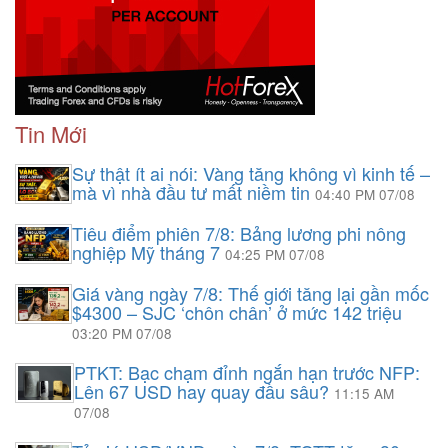
Tin Mới
Sự thật ít ai nói: Vàng tăng không vì kinh tế –
mà vì nhà đầu tư mất niềm tin
04:40 PM 07/08
Tiêu điểm phiên 7/8: Bảng lương phi nông
nghiệp Mỹ tháng 7
04:25 PM 07/08
Giá vàng ngày 7/8: Thế giới tăng lại gần mốc
$4300 – SJC ‘chôn chân’ ở mức 142 triệu
03:20 PM 07/08
PTKT: Bạc chạm đỉnh ngắn hạn trước NFP:
Lên 67 USD hay quay đầu sâu?
11:15 AM
07/08