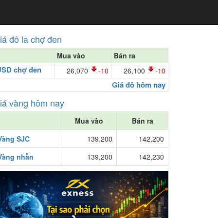
iá đô la chợ đen
Mua vào
Bán ra
USD chợ đen
26,070
-10
26,100
-10
Giá đô hôm nay
iá vàng hôm nay
Mua vào
Bán ra
Vàng SJC
139,200
142,200
Vàng nhẫn
139,200
142,230