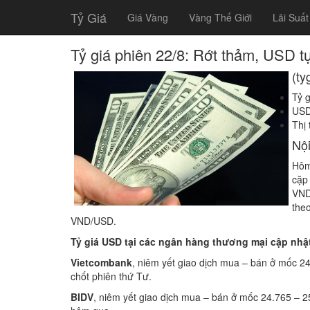
Tỷ Giá
Giá Vàng
Vàng Thế Giới
Lãi Suất
Tỷ giá phiên 22/8: Rớt thảm, USD
(ty
Tỷ g
USD
Thị
Nộ
Hôm
cặp
VND
theo
VND/USD.
Tỷ giá USD tại các ngân hàng thương mại cập nhậ
Vietcombank
, niêm yết giao dịch mua – bán ở mốc 2
chốt phiên thứ Tư.
BIDV
, niêm yết giao dịch mua – bán ở mốc 24.765 – 