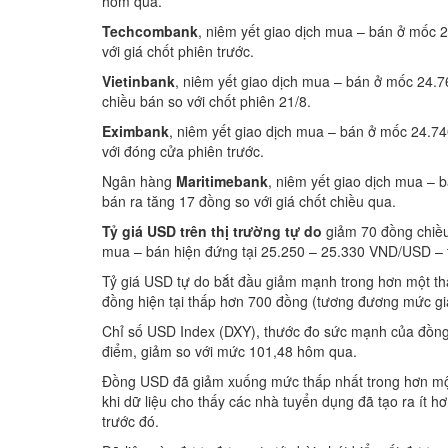
hôm qua.
Techcombank
, niêm yết giao dịch mua – bán ở mốc
với giá chốt phiên trước.
Vietinbank
, niêm yết giao dịch mua – bán ở mốc 24
chiều bán so với chốt phiên 21/8.
Eximbank
, niêm yết giao dịch mua – bán ở mốc 24.7
với đóng cửa phiên trước.
Ngân hàng
Maritimebank
, niêm yết giao dịch mua –
bán ra tăng 17 đồng so với giá chốt chiều qua.
Tỷ giá USD trên thị trường tự do
giảm 70 đồng chiều 
mua – bán hiện đứng tại 25.250 – 25.330 VND/USD – t
Tỷ giá USD tự do bắt đầu giảm mạnh trong hơn một th
đồng hiện tại thấp hơn 700 đồng (tương đương mức giả
Chỉ số USD Index (DXY), thước đo sức mạnh của đồng 
điểm, giảm so với mức 101,48 hôm qua.
Đồng USD đã giảm xuống mức thấp nhất trong hơn mộ
khi dữ liệu cho thấy các nhà tuyển dụng đã tạo ra ít hơ
trước đó.