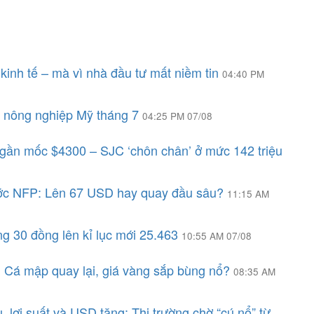
ì kinh tế – mà vì nhà đầu tư mất niềm tin
04:40 PM
i nông nghiệp Mỹ tháng 7
04:25 PM 07/08
i gần mốc $4300 – SJC ‘chôn chân’ ở mức 142 triệu
ước NFP: Lên 67 USD hay quay đầu sâu?
11:15 AM
g 30 đồng lên kỉ lục mới 25.463
10:55 AM 07/08
: Cá mập quay lại, giá vàng sắp bùng nổ?
08:35 AM
, lợi suất và USD tăng: Thị trường chờ “cú nổ” từ