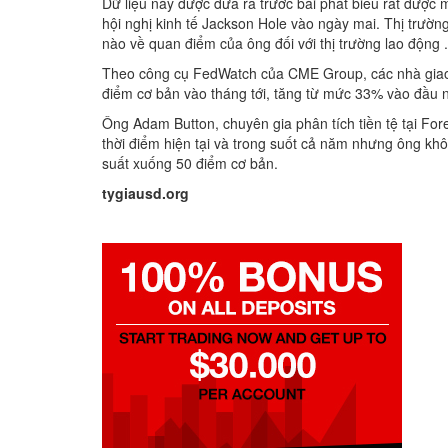
Dữ liệu này được đưa ra trước bài phát biểu rất được 
hội nghị kinh tế Jackson Hole vào ngày mai. Thị trườn
nào về quan điểm của ông đối với thị trường lao động .
Theo công cụ FedWatch của CME Group, các nhà giao d
điểm cơ bản vào tháng tới, tăng từ mức 33% vào đầu n
Ông Adam Button, chuyên gia phân tích tiền tệ tại For
thời điểm hiện tại và trong suốt cả năm nhưng ông khôn
suất xuống 50 điểm cơ bản.
tygiausd.org