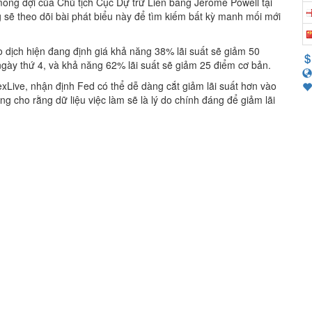
mong đợi của Chủ tịch Cục Dự trữ Liên bang Jerome Powell tại
g sẽ theo dõi bài phát biểu này để tìm kiếm bất kỳ manh mối mới
ịch hiện đang định giá khả năng 38% lãi suất sẽ giảm 50
gày thứ 4, và khả năng 62% lãi suất sẽ giảm 25 điểm cơ bản.
exLive, nhận định Fed có thể dễ dàng cắt giảm lãi suất hơn vào
g cho rằng dữ liệu việc làm sẽ là lý do chính đáng để giảm lãi