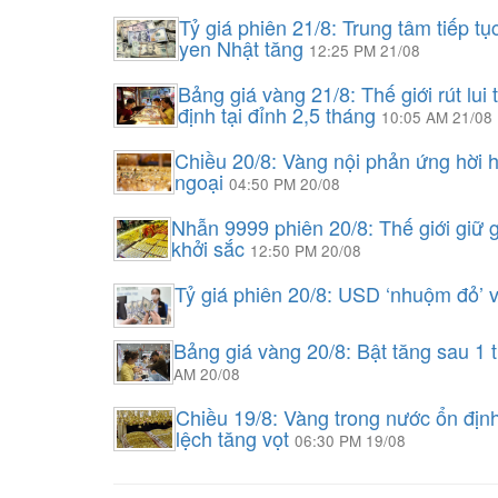
Tỷ giá phiên 21/8: Trung tâm tiếp t
yen Nhật tăng
12:25 PM 21/08
Bảng giá vàng 21/8: Thế giới rút lu
định tại đỉnh 2,5 tháng
10:05 AM 21/08
Chiều 20/8: Vàng nội phản ứng hời 
ngoại
04:50 PM 20/08
Nhẫn 9999 phiên 20/8: Thế giới giữ
khởi sắc
12:50 PM 20/08
Tỷ giá phiên 20/8: USD ‘nhuộm đỏ’ v
Bảng giá vàng 20/8: Bật tăng sau 1 
AM 20/08
Chiều 19/8: Vàng trong nước ổn địn
lệch tăng vọt
06:30 PM 19/08