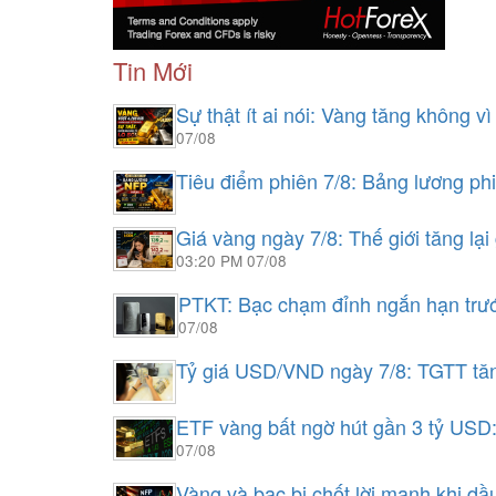
Tin Mới
Sự thật ít ai nói: Vàng tăng không v
07/08
Tiêu điểm phiên 7/8: Bảng lương ph
Giá vàng ngày 7/8: Thế giới tăng lạ
03:20 PM 07/08
PTKT: Bạc chạm đỉnh ngắn hạn tr
07/08
Tỷ giá USD/VND ngày 7/8: TGTT tăn
ETF vàng bất ngờ hút gần 3 tỷ USD
07/08
Vàng và bạc bị chốt lời mạnh khi dầu