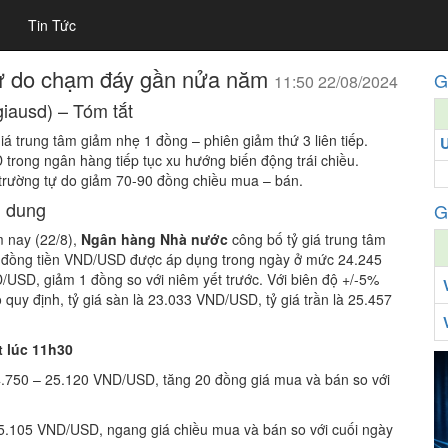
Tin Tức
 tự do chạm đáy gần nửa năm
G
11:50 22/08/2024
giausd) – Tóm tắt
iá trung tâm giảm nhẹ 1 đồng – phiên giảm thứ 3 liên tiếp.
 trong ngân hàng tiếp tục xu hướng biến động trái chiều.
 trường tự do giảm 70-90 đồng chiều mua – bán.
i dung
G
 nay (22/8),
Ngân hàng Nhà nước
công bố tỷ giá trung tâm
 đồng tiền VND/USD được áp dụng trong ngày ở mức 24.245
/USD, giảm 1 đồng so với niêm yết trước. Với biên độ +/-5%
 quy định, tỷ giá sàn là 23.033 VND/USD, tỷ giá trần là 25.457
t lúc 11h30
4.750 – 25.120 VND/USD, tăng 20 đồng giá mua và bán so với
25.105 VND/USD, ngang giá chiều mua và bán so với cuối ngày