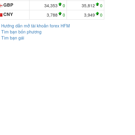
GBP
34,353
0
35,812
0
CNY
3,788
0
3,949
0
Hướng dẫn mở tài khoản forex HFM
Tìm bạn bốn phương
Tìm bạn gái