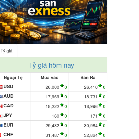
Tỷ giá
Tỷ giá hôm nay
Ngoại Tệ
Mua vào
Bán Ra
USD
26,000
0
26,410
0
AUD
17,969
0
18,731
0
CAD
18,222
0
18,996
0
JPY
160
0
171
0
EUR
29,432
0
30,984
0
CHF
31,487
0
32,824
0