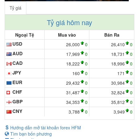
Tỷ giá
Tỷ giá hôm nay
Ngoại Tệ
Mua vào
Bán Ra
USD
26,000
0
26,410
0
AUD
17,969
0
18,731
0
CAD
18,222
0
18,996
0
JPY
160
0
171
0
EUR
29,432
0
30,984
0
CHF
31,487
0
32,824
0
GBP
34,353
0
35,812
0
CNY
3,788
0
3,949
0
Hướng dẫn mở tài khoản forex HFM
Tìm bạn bốn phương