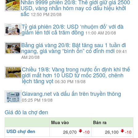
Nhẫn 9999 phiên 20/8: Thế giới giữ giá 2500
USD, vàng nhẫn hôm nay có dấu hiệu khởi
sắc
12:50 PM 20/08
Tỷ giá phiên 20/8: USD ‘nhuộm đỏ’ với đà
giảm lên tới cả trăm đồng
11:00 AM 20/08
Bảng giá vàng 20/8: Bật tăng sau 1 tuần đi
ngang, giá vàng “bình ổn” có đỉnh mới
09:41
AM 20/08
Chiều 19/8: Vàng trong nước ổn định khi thế
giới mất hơn 10 USD từ mốc 2500, chênh
lệch tăng vọt
06:30 PM 19/08
Giavang.net và dấu ấn trên truyền thông
05:25 PM 19/08
Giá đô la chợ đen
Mua vào
Bán ra
USD chợ đen
26,070
-10
26,100
-10