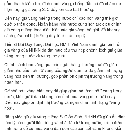
gồm thanh kiểm tra, định danh vàng, chống đầu cơ đã chấm dứt
hiện tượng giá vàng SJC đẩy lên cao bất thường.
Đến nay, giá vàng miếng trong nước chỉ cao hơn vàng thế giới
dưới 5 triệu đồng. Ngân hàng nhà nước cũng liên tục điều chỉnh
giá vàng miếng theo diễn biến của giá vàng thế giới, để khoảng
cách giữa hai thị trường duy trì ở mức hợp lý.
Tiến sĩ Bùi Duy Tùng, Đại học RMIT Việt Nam đánh giá, bình ổn
giá vàng của NHNN đã đạt mục tiêu thu hẹp chênh lệch giá giữa
vàng trong nước và vàng thế giới.
Chính sách bán vàng qua các ngân hàng thương mại đã giúp
giảm nhu cầu tích trữ vàng của người dân, từ đó giảm tình trạng
vàng hóa trên thị trường, góp phần ổn định thị trường vàng trong
ngắn hạn.
Cơ chế bán vàng hiện nay đã giúp giảm bớt “cơn sốt” vàng trong
nước, khi người dân không còn ồ ạt mua vàng như trước đây.
Điều này giúp ổn định thị trường và ngăn chặn tình trạng “vàng
hóa”.
Bằng việc giữ giá vàng miếng SJC ổn định, NHNN đã giúp ổn định
tâm lý của người tiêu dùng và nhà đầu tư trong nước, tránh được
tình trạng đổ xô mua vàng dẫn đến các cơn sốt vàng không kiểm