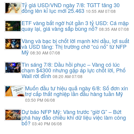
Tỷ giá USD/VND ngày 7/8: TGTT tăng 30
đồng lên kỉ lục mới 25.463
10:55 AM 07/08
ETF vàng bất ngờ hút gần 3 tỷ USD: Cá mập
quay lại, giá vàng sắp bùng nổ?
08:35 AM 07/08
Vàng và bạc bị chốt lời mạnh khi dầu, lợi suất
và USD tăng: Thị trường chờ “cú nổ” từ NFP
Mỹ
08:30 AM 07/08
Tin sáng 7/8: Dầu hồi phục – Vàng có lúc
chạm $4300 nhưng gặp áp lực chốt lời, Phố
Wall rời đỉnh
08:20 AM 07/08
Muốn đầu tư hiệu quả ngày 6/8: Số đơn xin
trợ cấp thất nghiệp lần đầu hàng tuần Mỹ
03:50 PM 06/08
Dự báo NFP Mỹ: Vàng trước “giờ G” – Bứt
phá hay đảo chiều khi dữ liệu việc làm công
bố?
03:40 PM 06/08