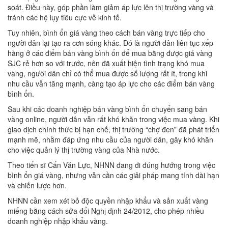
soát. Điều này, góp phần làm giảm áp lực lên thị trường vàng và
tránh các hệ lụy tiêu cực về kinh tế.
Tuy nhiên, bình ổn giá vàng theo cách bán vàng trực tiếp cho
người dân lại tạo ra cơn sóng khác. Đó là người dân liên tục xếp
hàng ở các điểm bán vàng bình ổn để mua bằng được giá vàng
SJC rẻ hơn so với trước, nên đã xuất hiện tình trạng khó mua
vàng, người dân chỉ có thể mua được số lượng rất ít, trong khi
nhu cầu vẫn tăng mạnh, càng tạo áp lực cho các điểm bán vàng
bình ổn.
Sau khi các doanh nghiệp bán vàng bình ổn chuyển sang bán
vàng online, người dân vẫn rất khó khăn trong việc mua vàng. Khi
giao dịch chính thức bị hạn chế, thị trường “chợ đen” đã phát triển
mạnh mẽ, nhằm đáp ứng nhu cầu của người dân, gây khó khăn
cho việc quản lý thị trường vàng của Nhà nước.
Theo tiến sĩ Cấn Văn Lực, NHNN đang đi đúng hướng trong việc
bình ổn giá vàng, nhưng vẫn cần các giải pháp mang tính dài hạn
và chiến lược hơn.
NHNN cần xem xét bỏ độc quyền nhập khẩu và sản xuất vàng
miếng bằng cách sửa đổi Nghị định 24/2012, cho phép nhiều
doanh nghiệp nhập khẩu vàng.