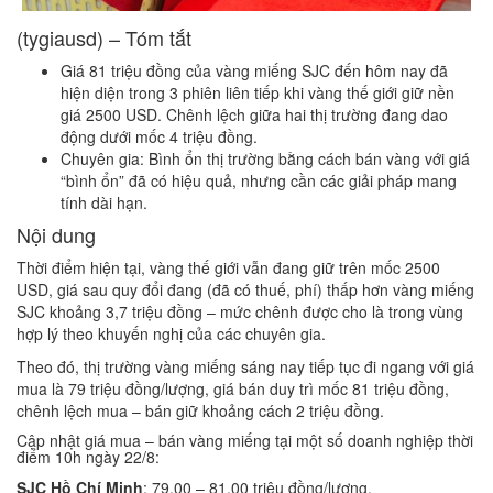
(tygiausd) – Tóm tắt
Giá 81 triệu đồng của vàng miếng SJC đến hôm nay đã
hiện diện trong 3 phiên liên tiếp khi vàng thế giới giữ nền
giá 2500 USD. Chênh lệch giữa hai thị trường đang dao
động dưới mốc 4 triệu đồng.
Chuyên gia: Bình ổn thị trường bằng cách bán vàng với giá
“bình ổn” đã có hiệu quả, nhưng cần các giải pháp mang
tính dài hạn.
Nội dung
Thời điểm hiện tại, vàng thế giới vẫn đang giữ trên mốc 2500
USD, giá sau quy đổi đang (đã có thuế, phí) thấp hơn vàng miếng
SJC khoảng 3,7 triệu đồng – mức chênh được cho là trong vùng
hợp lý theo khuyến nghị của các chuyên gia.
Theo đó, thị trường vàng miếng sáng nay tiếp tục đi ngang với giá
mua là 79 triệu đồng/lượng, giá bán duy trì mốc 81 triệu đồng,
chênh lệch mua – bán giữ khoảng cách 2 triệu đồng.
Cập nhật giá mua – bán vàng miếng tại một số doanh nghiệp thời
điểm 10h ngày 22/8:
SJC Hồ Chí Minh
: 79,00 – 81,00 triệu đồng/lượng.