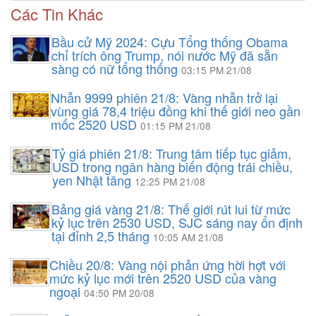
Các Tin Khác
Bầu cử Mỹ 2024: Cựu Tổng thống Obama
chỉ trích ông Trump, nói nước Mỹ đã sẵn
sàng có nữ tổng thống
03:15 PM 21/08
Nhẫn 9999 phiên 21/8: Vàng nhẫn trở lại
vùng giá 78,4 triệu đồng khi thế giới neo gần
mốc 2520 USD
01:15 PM 21/08
Tỷ giá phiên 21/8: Trung tâm tiếp tục giảm,
USD trong ngân hàng biến động trái chiều,
yen Nhật tăng
12:25 PM 21/08
Bảng giá vàng 21/8: Thế giới rút lui từ mức
kỷ lục trên 2530 USD, SJC sáng nay ổn định
tại đỉnh 2,5 tháng
10:05 AM 21/08
Chiều 20/8: Vàng nội phản ứng hời hợt với
mức kỷ lục mới trên 2520 USD của vàng
ngoại
04:50 PM 20/08