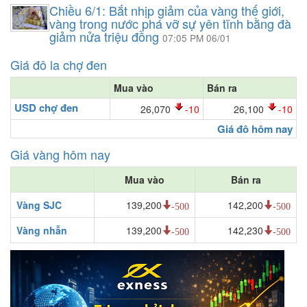
Chiều 6/1: Bắt nhịp giảm của vàng thế giới,
vàng trong nước phá vỡ sự yên tĩnh bằng đà
giảm nửa triệu đồng
07:05 PM 06/01
Giá đô la chợ đen
Mua vào
Bán ra
USD chợ đen
26,070
-10
26,100
-10
Giá đô hôm nay
Giá vàng hôm nay
Mua vào
Bán ra
Vàng SJC
139,200
142,200
-500
-500
Vàng nhẫn
139,200
142,230
-500
-500