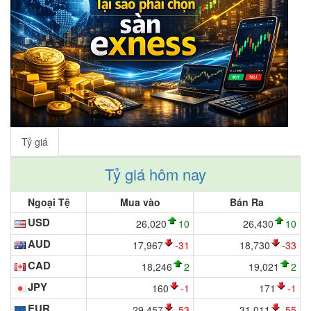
Tỷ giá
Tỷ giá hôm nay
Ngoại Tệ
Mua vào
Bán Ra
USD
26,020
10
26,430
10
AUD
17,967
-31
18,730
-33
CAD
18,246
2
19,021
2
JPY
160
-1
171
-1
EUR
29,457
-53
31,011
-55