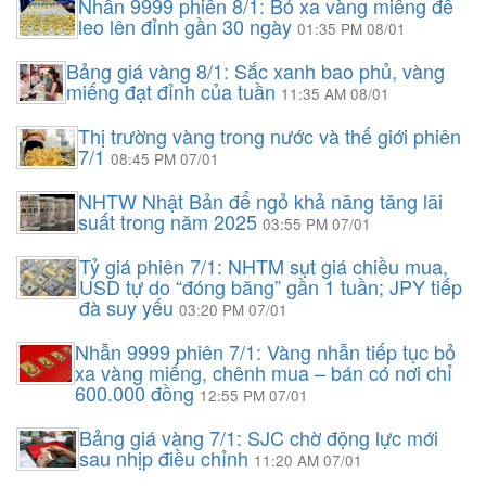
Nhẫn 9999 phiên 8/1: Bỏ xa vàng miếng để
leo lên đỉnh gần 30 ngày
01:35 PM 08/01
Bảng giá vàng 8/1: Sắc xanh bao phủ, vàng
miếng đạt đỉnh của tuần
11:35 AM 08/01
Thị trường vàng trong nước và thế giới phiên
7/1
08:45 PM 07/01
NHTW Nhật Bản để ngỏ khả năng tăng lãi
suất trong năm 2025
03:55 PM 07/01
Tỷ giá phiên 7/1: NHTM sụt giá chiều mua,
USD tự do “đóng băng” gần 1 tuần; JPY tiếp
đà suy yếu
03:20 PM 07/01
Nhẫn 9999 phiên 7/1: Vàng nhẫn tiếp tục bỏ
xa vàng miếng, chênh mua – bán có nơi chỉ
600.000 đồng
12:55 PM 07/01
Bảng giá vàng 7/1: SJC chờ động lực mới
sau nhịp điều chỉnh
11:20 AM 07/01