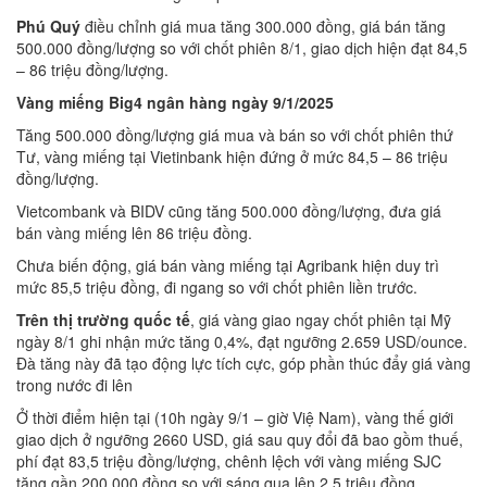
Phú Quý
điều chỉnh giá mua tăng 300.000 đồng, giá bán tăng
500.000 đồng/lượng so với chốt phiên 8/1, giao dịch hiện đạt 84,5
– 86 triệu đồng/lượng.
Vàng miếng Big4 ngân hàng ngày 9/1/2025
Tăng 500.000 đồng/lượng giá mua và bán so với chốt phiên thứ
Tư, vàng miếng tại Vietinbank hiện đứng ở mức 84,5 – 86 triệu
đồng/lượng.
Vietcombank và BIDV cũng tăng 500.000 đồng/lượng, đưa giá
bán vàng miếng lên 86 triệu đồng.
Chưa biến động, giá bán vàng miếng tại Agribank hiện duy trì
mức 85,5 triệu đồng, đi ngang so với chốt phiên liền trước.
Trên thị trường quốc tế
, giá vàng giao ngay chốt phiên tại Mỹ
ngày 8/1 ghi nhận mức tăng 0,4%, đạt ngưỡng 2.659 USD/ounce.
Đà tăng này đã tạo động lực tích cực, góp phần thúc đẩy giá vàng
trong nước đi lên
Ở thời điểm hiện tại (10h ngày 9/1 – giờ Việ Nam), vàng thế giới
giao dịch ở ngưỡng 2660 USD, giá sau quy đổi đã bao gồm thuế,
phí đạt 83,5 triệu đồng/lượng, chênh lệch với vàng miếng SJC
tăng gần 200.000 đồng so với sáng qua lên 2,5 triệu đồng.