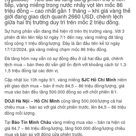
tiếp, vàng miếng trong nước nhảy vọt lên mốc 86
triệu đồng – cao nhất gần 1 tháng – khi giá vàng thế
giới đang giao dịch quanh 2660 USD, chênh lệch
giữa hai thị trường duy trì trên mốc 2 triệu đồng.
Sự hưng phấn vẫn đang thể hiện rõ trên thị trường vàng. Với 3
phiên đi lên liên tiếp từ ngày 7/1 đến nay, vàng miếng đã tăng
tổng cộng 1 triệu đồng/lượng. Đây là lần đầu tiên kể từ ngày
17/12/2024, giá vàng miếng chạm mốc 86 triệu đồng.
Đà tăng hôm nay vẫn có sự đồng đều ở cả hai đầu giá, chênh
lệch mua – bán theo đó vẫn giữ ổn định với khoảng cách từ 1,3-
1,5 triệu đồng tại các đơn vị.
Cập nhật lúc 10h ngày 9/1, vàng miếng
SJC Hồ Chí Minh
niêm
yết giao dịch mua – bán ở mức 84,5 – 86 triệu đồng/lượng, giá
mua vào bán đều tăng 500.000 đồng so với chốt phiên 8/1.
DOJI Hà Nội – Hồ Chí Minh
cũng tăng 500.000/lượng cả hai
chiều mua – bán so với giá chốt phiên trước, lên 84,5 – 86 triệu
đồng mỗi lượng.
Tại
Bảo Tín Minh Châu
vàng miếng mua vào – bán ra hiện có
giá 84,7 – 86 triệu đồng/lượng, tăng 500.000 đồng/lượng chiều
mua và bán so với đóng cửa phiên trước.