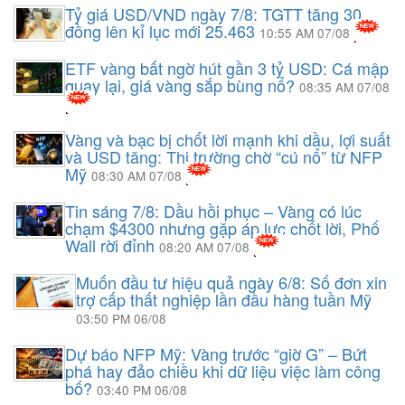
Tỷ giá USD/VND ngày 7/8: TGTT tăng 30
đồng lên kỉ lục mới 25.463
10:55 AM 07/08
ETF vàng bất ngờ hút gần 3 tỷ USD: Cá mập
quay lại, giá vàng sắp bùng nổ?
08:35 AM 07/08
Vàng và bạc bị chốt lời mạnh khi dầu, lợi suất
và USD tăng: Thị trường chờ “cú nổ” từ NFP
Mỹ
08:30 AM 07/08
Tin sáng 7/8: Dầu hồi phục – Vàng có lúc
chạm $4300 nhưng gặp áp lực chốt lời, Phố
Wall rời đỉnh
08:20 AM 07/08
Muốn đầu tư hiệu quả ngày 6/8: Số đơn xin
trợ cấp thất nghiệp lần đầu hàng tuần Mỹ
03:50 PM 06/08
Dự báo NFP Mỹ: Vàng trước “giờ G” – Bứt
phá hay đảo chiều khi dữ liệu việc làm công
bố?
03:40 PM 06/08