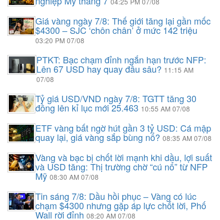
nghiệp Mỹ tháng 7
04:25 PM 07/08
Giá vàng ngày 7/8: Thế giới tăng lại gần mốc
$4300 – SJC ‘chôn chân’ ở mức 142 triệu
03:20 PM 07/08
PTKT: Bạc chạm đỉnh ngắn hạn trước NFP:
Lên 67 USD hay quay đầu sâu?
11:15 AM
07/08
Tỷ giá USD/VND ngày 7/8: TGTT tăng 30
đồng lên kỉ lục mới 25.463
10:55 AM 07/08
ETF vàng bất ngờ hút gần 3 tỷ USD: Cá mập
quay lại, giá vàng sắp bùng nổ?
08:35 AM 07/08
Vàng và bạc bị chốt lời mạnh khi dầu, lợi suất
và USD tăng: Thị trường chờ “cú nổ” từ NFP
Mỹ
08:30 AM 07/08
Tin sáng 7/8: Dầu hồi phục – Vàng có lúc
chạm $4300 nhưng gặp áp lực chốt lời, Phố
Wall rời đỉnh
08:20 AM 07/08