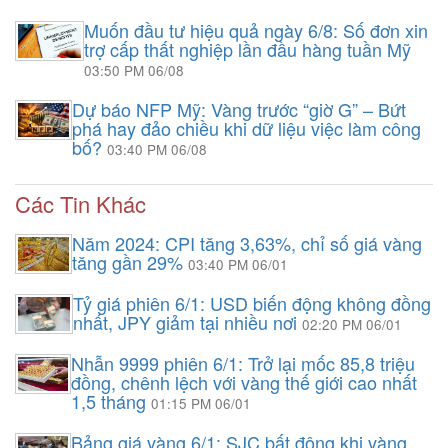
Muốn đầu tư hiệu quả ngày 6/8: Số đơn xin
trợ cấp thất nghiệp lần đầu hàng tuần Mỹ
03:50 PM 06/08
Dự báo NFP Mỹ: Vàng trước “giờ G” – Bứt
phá hay đảo chiều khi dữ liệu việc làm công
bố?
03:40 PM 06/08
Các Tin Khác
Năm 2024: CPI tăng 3,63%, chỉ số giá vàng
tăng gần 29%
03:40 PM 06/01
Tỷ giá phiên 6/1: USD biến động không đồng
nhất, JPY giảm tại nhiều nơi
02:20 PM 06/01
Nhẫn 9999 phiên 6/1: Trở lại mốc 85,8 triệu
đồng, chênh lệch với vàng thế giới cao nhất
1,5 tháng
01:15 PM 06/01
Bảng giá vàng 6/1: SJC bất động khi vàng