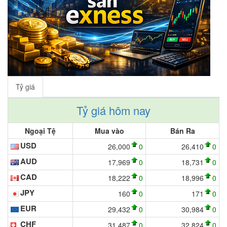
Tỷ giá
Tỷ giá hôm nay
Ngoại Tệ
Mua vào
Bán Ra
USD
26,000
0
26,410
0
AUD
17,969
0
18,731
0
CAD
18,222
0
18,996
0
JPY
160
0
171
0
EUR
29,432
0
30,984
0
CHF
31,487
0
32,824
0