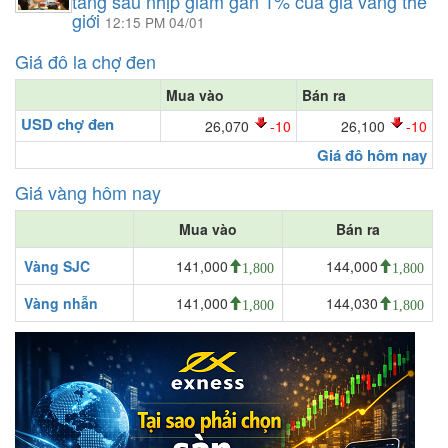
tăng sau nhịp giảm gần 1% của giá vàng thế
giới
12:15 PM 04/01
Giá đô la chợ đen
Mua vào
Bán ra
USD chợ đen
26,070
-10
26,100
-10
Giá đô hôm nay
Giá vàng hôm nay
Mua vào
Bán ra
Vàng SJC
141,000
144,000
1,800
1,800
Vàng nhẫn
141,000
144,030
1,800
1,800