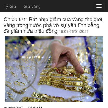
Tỷ Giá
Giá vàng
Chiều 6/1: Bắt nhịp giảm của vàng thế giới,
vàng trong nước phá vỡ sự yên tĩnh bằng
đà giảm nửa triệu đồng
19:05 06/01/2025
(tygiausd) – Tóm tắt