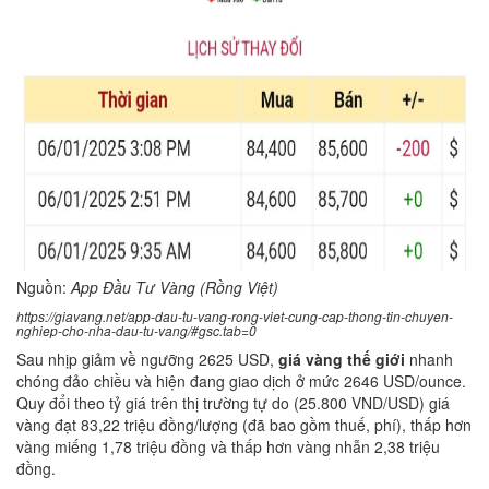
Nguồn:
App Đầu Tư Vàng (Rồng Việt)
https://giavang.net/app-dau-tu-vang-rong-viet-cung-cap-thong-tin-chuyen-
nghiep-cho-nha-dau-tu-vang/#gsc.tab=0
Sau nhịp giảm về ngưỡng 2625 USD,
giá vàng thế giới
nhanh
chóng đảo chiều và hiện đang giao dịch ở mức 2646 USD/ounce.
Quy đổi theo tỷ giá trên thị trường tự do (25.800 VND/USD) giá
vàng đạt 83,22 triệu đồng/lượng (đã bao gồm thuế, phí), thấp hơn
vàng miếng 1,78 triệu đồng và thấp hơn vàng nhẫn 2,38 triệu
đồng.