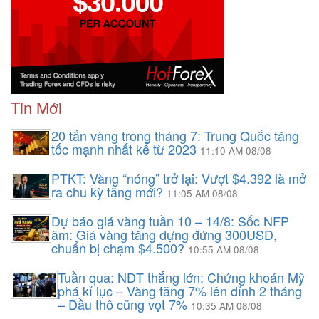
Tin Mới
20 tấn vàng trong tháng 7: Trung Quốc tăng
tốc mạnh nhất kể từ 2023
11:10 AM 08/08
PTKT: Vàng “nóng” trở lại: Vượt $4.392 là mở
ra chu kỳ tăng mới?
11:05 AM 08/08
Dự báo giá vàng tuần 10 – 14/8: Sốc NFP
âm: Giá vàng tăng dựng đứng 300USD,
chuẩn bị chạm $4.500?
10:55 AM 08/08
Tuần qua: NĐT thắng lớn: Chứng khoán Mỹ
phá kỉ lục – Vàng tăng 7% lên đỉnh 2 tháng
– Dầu thô cũng vọt 7%
10:35 AM 08/08