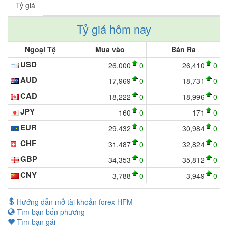
Tỷ giá
Tỷ giá hôm nay
Ngoại Tệ
Mua vào
Bán Ra
USD
26,000
0
26,410
0
AUD
17,969
0
18,731
0
CAD
18,222
0
18,996
0
JPY
160
0
171
0
EUR
29,432
0
30,984
0
CHF
31,487
0
32,824
0
GBP
34,353
0
35,812
0
CNY
3,788
0
3,949
0
Hướng dẫn mở tài khoản forex HFM
Tìm bạn bốn phương
Tìm bạn gái