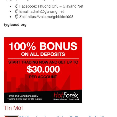
📫 Facebook: Phuong Chu – Giavang Net
📫 Email:
admin@giavang.net
📫 Zalo:https://zalo.me/g/hbkfmi008
tygiausd.org
Tin Mới