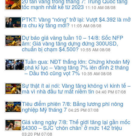
20 tấn vàng trong tháng 7: Trung Quốc tăng
tốc mạnh nhất kể từ 2023
11:10 AM 08/08
PTKT: Vàng “nóng” trở lại: Vượt $4.392 là mở
ra chu kỳ tăng mới?
11:05 AM 08/08
Dự báo giá vàng tuần 10 – 14/8: Sốc NFP
âm: Giá vàng tăng dựng đứng 300USD,
chuẩn bị chạm $4.500?
10:55 AM 08/08
Tuần qua: NĐT thắng lớn: Chứng khoán Mỹ
phá kỉ lục – Vàng tăng 7% lên đỉnh 2 tháng
– Dầu thô cũng vọt 7%
10:35 AM 08/08
Sự thật ít ai nói: Vàng tăng không vì kinh tế –
mà vì nhà đầu tư mất niềm tin
04:40 PM 07/08
Tiêu điểm phiên 7/8: Bảng lương phi nông
nghiệp Mỹ tháng 7
04:25 PM 07/08
Giá vàng ngày 7/8: Thế giới tăng lại gần mốc
$4300 – SJC ‘chôn chân’ ở mức 142 triệu
03:20 PM 07/08