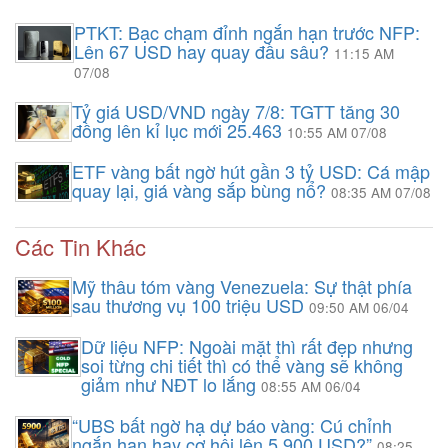
PTKT: Bạc chạm đỉnh ngắn hạn trước NFP:
Lên 67 USD hay quay đầu sâu?
11:15 AM
07/08
Tỷ giá USD/VND ngày 7/8: TGTT tăng 30
đồng lên kỉ lục mới 25.463
10:55 AM 07/08
ETF vàng bất ngờ hút gần 3 tỷ USD: Cá mập
quay lại, giá vàng sắp bùng nổ?
08:35 AM 07/08
Các Tin Khác
Mỹ thâu tóm vàng Venezuela: Sự thật phía
sau thương vụ 100 triệu USD
09:50 AM 06/04
Dữ liệu NFP: Ngoài mặt thì rất đẹp nhưng
soi từng chi tiết thì có thể vàng sẽ không
giảm như NĐT lo lắng
08:55 AM 06/04
“UBS bất ngờ hạ dự báo vàng: Cú chỉnh
ngắn hạn hay cơ hội lên 5.900 USD?”
08:25