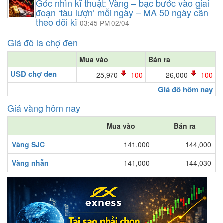
Góc nhìn kĩ thuật: Vàng – bạc bước vào giai
đoạn ‘tàu lượn’ mỗi ngày – MA 50 ngày cần
theo dõi kĩ
03:45 PM 02/04
Giá đô la chợ đen
Mua vào
Bán ra
USD chợ đen
25,970
-100
26,000
-100
Giá đô hôm nay
Giá vàng hôm nay
Mua vào
Bán ra
Vàng SJC
141,000
144,000
Vàng nhẫn
141,000
144,030