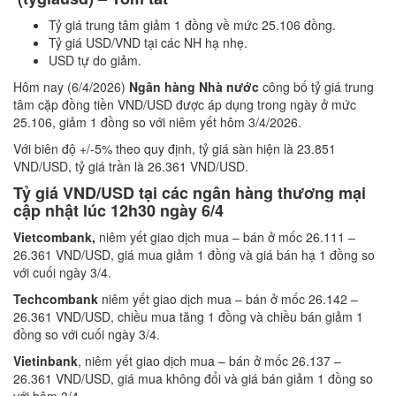
Tỷ giá trung tâm giảm 1 đồng về mức 25.106 đồng.
Tỷ giá USD/VND tại các NH hạ nhẹ.
USD tự do giảm.
Hôm nay (6/4/2026)
Ngân hàng Nhà nước
công bố tỷ giá trung
tâm cặp đồng tiền VND/USD được áp dụng trong ngày ở mức
25.106, giảm 1 đồng so với niêm yết hôm 3/4/2026.
Với biên độ +/-5% theo quy định, tỷ giá sàn hiện là 23.851
VND/USD, tỷ giá trần là 26.361 VND/USD.
Tỷ giá VND/USD tại các ngân hàng thương mại
cập nhật lúc
12h30 ngày 6/4
Vietcombank,
niêm yết giao dịch mua – bán ở mốc 26.111 –
26.361 VND/USD, giá mua giảm 1 đồng và giá bán hạ 1 đồng so
với cuối ngày 3/4.
Techcombank
niêm yết giao dịch mua – bán ở mốc 26.142 –
26.361 VND/USD, chiều mua tăng 1 đồng và chiều bán giảm 1
đồng so với cuối ngày 3/4.
Vietinbank
, niêm yết giao dịch mua – bán ở mốc 26.137 –
26.361 VND/USD, giá mua không đổi và giá bán giảm 1 đồng so
với hôm 3/4.