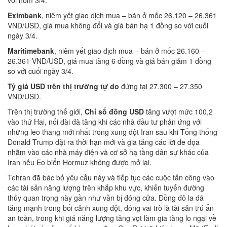
Eximbank
, niêm yết giao dịch mua – bán ở mốc 26.120 – 26.361
VND/USD, giá mua không đổi và giá bán hạ 1 đồng so với cuối
ngày 3/4.
Mari
t
imebank
, niêm yết giao dịch mua – bán ở mốc 26.160 –
26.361 VND/USD, giá mua tăng 6 đồng và giá bán giảm 1 đồng
so với cuối ngày 3/4.
Tỷ giá USD trên thị trường tự do
đứng tại 27.300 – 27.350
VND/USD.
Trên thị trường thế giới,
Chỉ số đồng USD
tăng vượt mức 100,2
vào thứ Hai, nối dài đà tăng khi các nhà đầu tư phản ứng với
những leo thang mới nhất trong xung đột Iran sau khi Tổng thống
Donald Trump đặt ra thời hạn mới và gia tăng các lời đe dọa
nhằm vào các nhà máy điện và cơ sở hạ tầng dân sự khác của
Iran nếu Eo biển Hormuz không được mở lại.
Tehran đã bác bỏ yêu cầu này và tiếp tục các cuộc tấn công vào
các tài sản năng lượng trên khắp khu vực, khiến tuyến đường
thủy quan trọng này gần như vẫn bị đóng cửa. Đồng đô la đã
tăng mạnh trong bối cảnh xung đột, đóng vai trò là tài sản trú ẩn
an toàn, trong khi giá năng lượng tăng vọt làm gia tăng lo ngại về