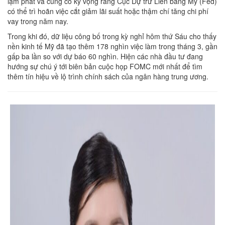
lạm phát và củng cố kỳ vọng rằng Cục Dự trữ Liên bang Mỹ (Fed)
có thể trì hoãn việc cắt giảm lãi suất hoặc thậm chí tăng chi phí
vay trong năm nay.
Trong khi đó, dữ liệu công bố trong kỳ nghỉ hôm thứ Sáu cho thấy
nền kinh tế Mỹ đã tạo thêm 178 nghìn việc làm trong tháng 3, gần
gấp ba lần so với dự báo 60 nghìn. Hiện các nhà đầu tư đang
hướng sự chú ý tới biên bản cuộc họp FOMC mới nhất để tìm
thêm tín hiệu về lộ trình chính sách của ngân hàng trung ương.