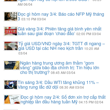
AM 06/04
Đọc gì hôm nay 3/4: Báo cáo NFP Mỹ tháng
3
03:10 PM 03/04
Giá vàng 3/4: Phiên tăng giá bình yên nhất
tuần sau giai đoạn ‘chao đảo’
02:00 PM 03/04
Tỷ giá USD/VND ngày 3/4: TGTT đi ngang –
giá USD tại các NH neo kịch trần
10:20 AM
03/04
Ngân hàng trung ương âm thầm “gom
vàng” giữa bão địa chính trị: Tín hiệu lớn
cho thị trường?
08:45 AM 03/04
Tin sáng 3/4: Dầu WTI tăng khủng 11% –
Vàng rung lắc dữ dội
08:30 AM 03/04
Đọc gì hôm nay 2/4: Số đơn xin trợ cấp thất
nghiệp lần đầu hàng tuần Mỹ
04:15 PM 02/04