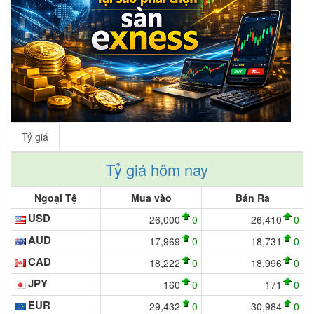
Tỷ giá
Tỷ giá hôm nay
Ngoại Tệ
Mua vào
Bán Ra
USD
26,000
0
26,410
0
AUD
17,969
0
18,731
0
CAD
18,222
0
18,996
0
JPY
160
0
171
0
EUR
29,432
0
30,984
0