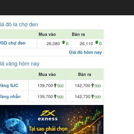
iá đô la chợ đen
Mua vào
Bán ra
USD chợ đen
26,080
0
26,110
0
Giá đô hôm nay
iá vàng hôm nay
Mua vào
Bán ra
Vàng SJC
139,700
142,700
900
900
Vàng nhẫn
139,700
142,730
900
900