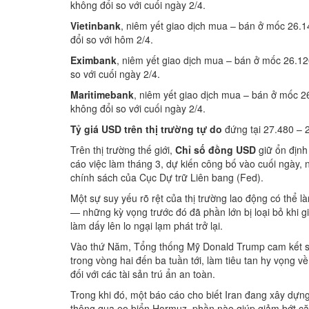
không đổi so với cuối ngày 2/4.
Vietinbank
, niêm yết giao dịch mua – bán ở mốc 26.
đổi so với hôm 2/4.
Eximbank
, niêm yết giao dịch mua – bán ở mốc 26.1
so với cuối ngày 2/4.
Mari
t
imebank
, niêm yết giao dịch mua – bán ở mốc 
không đổi so với cuối ngày 2/4.
Tỷ giá USD trên thị trường tự do
đứng tại 27.480 –
Trên thị trường thế giới,
Chỉ số đồng USD
giữ ổn định
cáo việc làm tháng 3, dự kiến công bố vào cuối ngày, 
chính sách của Cục Dự trữ Liên bang (Fed).
Một sự suy yếu rõ rệt của thị trường lao động có thể l
— những kỳ vọng trước đó đã phần lớn bị loại bỏ khi g
làm dấy lên lo ngại lạm phát trở lại.
Vào thứ Năm, Tổng thống Mỹ Donald Trump cam kết s
trong vòng hai đến ba tuần tới, làm tiêu tan hy vọng 
đối với các tài sản trú ẩn an toàn.
Trong khi đó, một báo cáo cho biết Iran đang xây dựn
thông qua eo biển Hormuz, phần nào giúp giảm bớt că