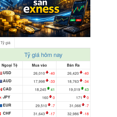
Tỷ giá
Tỷ giá hôm nay
Ngoại Tệ
Mua vào
Bán Ra
USD
26,010
-40
26,420
-40
AUD
17,998
-33
18,763
-34
CAD
18,245
41
19,019
43
JPY
160
0
171
0
EUR
29,510
-7
31,066
-7
CHF
31,643
-17
32,986
-18