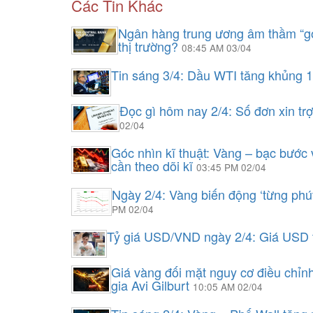
Các Tin Khác
Ngân hàng trung ương âm thầm “gom
thị trường?
08:45 AM 03/04
Tin sáng 3/4: Dầu WTI tăng khủng 
Đọc gì hôm nay 2/4: Số đơn xin tr
02/04
Góc nhìn kĩ thuật: Vàng – bạc bước 
cần theo dõi kĩ
03:45 PM 02/04
Ngày 2/4: Vàng biến động ‘từng phú
PM 02/04
Tỷ giá USD/VND ngày 2/4: Giá USD t
Giá vàng đối mặt nguy cơ điều chỉn
gia Avi Gilburt
10:05 AM 02/04