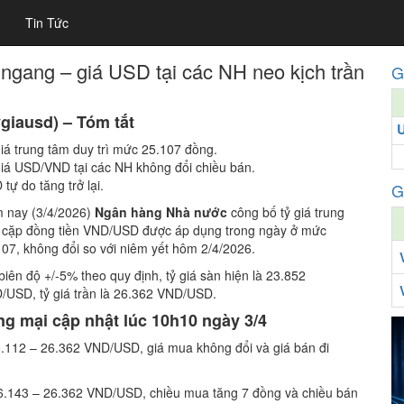
Tin Tức
ngang – giá USD tại các NH neo kịch trần
G
ygiausd) – Tóm tắt
giá trung tâm duy trì mức 25.107 đồng.
giá USD/VND tại các NH không đổi chiều bán.
tự do tăng trở lại.
G
 nay (3/4/2026)
Ngân hàng Nhà nước
công bố tỷ giá trung
 cặp đồng tiền VND/USD được áp dụng trong ngày ở mức
107, không đổi so với niêm yết hôm 2/4/2026.
biên độ +/-5% theo quy định, tỷ giá sàn hiện là 23.852
/USD, tỷ giá trần là 26.362 VND/USD.
ng mại cập nhật lúc
10h10 ngày 3/4
.112 – 26.362 VND/USD, giá mua không đổi và giá bán đi
6.143 – 26.362 VND/USD, chiều mua tăng 7 đồng và chiều bán