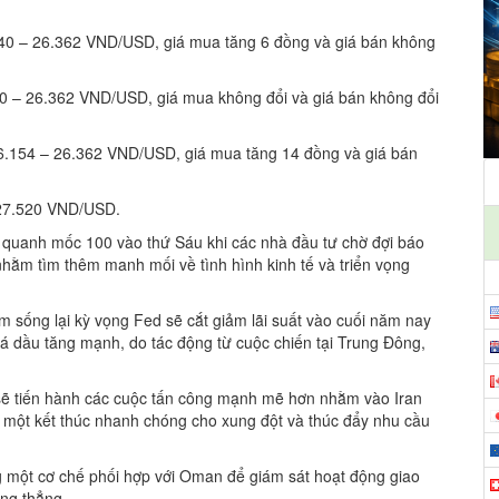
140 – 26.362 VND/USD, giá mua tăng 6 đồng và giá bán không
20 – 26.362 VND/USD, giá mua không đổi và giá bán không đổi
26.154 – 26.362 VND/USD, giá mua tăng 14 đồng và giá bán
 27.520 VND/USD.
 quanh mốc 100 vào thứ Sáu khi các nhà đầu tư chờ đợi báo
nhằm tìm thêm manh mối về tình hình kinh tế và triển vọng
àm sống lại kỳ vọng Fed sẽ cắt giảm lãi suất vào cuối năm nay
iá dầu tăng mạnh, do tác động từ cuộc chiến tại Trung Đông,
ẽ tiến hành các cuộc tấn công mạnh mẽ hơn nhằm vào Iran
về một kết thúc nhanh chóng cho xung đột và thúc đẩy nhu cầu
g một cơ chế phối hợp với Oman để giám sát hoạt động giao
ng thẳng.