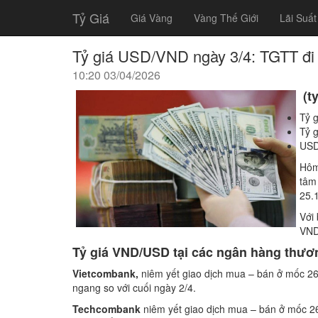
Tỷ Giá
Giá Vàng
Vàng Thế Giới
Lãi Suất
Tỷ giá USD/VND ngày 3/4: TGTT đi 
10:20 03/04/2026
(t
Tỷ 
Tỷ 
USD 
Hôm
tâm
25.
Với 
VND
Tỷ giá VND/USD tại các ngân hàng thươ
Vietcombank,
niêm yết giao dịch mua – bán ở mốc 26
ngang so với cuối ngày 2/4.
Techcombank
niêm yết giao dịch mua – bán ở mốc 2