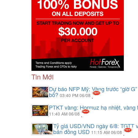
Tin Mới
Dự báo NFP Mỹ: Vàng trước “giờ G” 
bố?
03:40 PM 06/08
PTKT vàng: Hormuz hạ nhiệt, vàng t
11:40 AM 06/08
Tỷ giá USD/VND ngày 6/8: TGTT v
bán đồng USD
11:15 AM 06/08