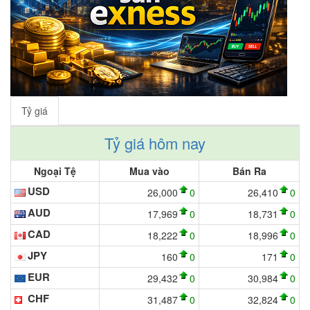
Tỷ giá
Tỷ giá hôm nay
Ngoại Tệ
Mua vào
Bán Ra
USD
26,000
0
26,410
0
AUD
17,969
0
18,731
0
CAD
18,222
0
18,996
0
JPY
160
0
171
0
EUR
29,432
0
30,984
0
CHF
31,487
0
32,824
0