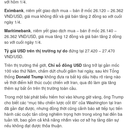
với hôm 1/4.
Eximbank
, niêm yết giao dịch mua – bán ở mốc 26.120 – 26.362
VND/USD, giá mua không đổi và giá bán tăng 2 đồng so với cuối
ngày 1/4.
Mari
t
imebank
, niêm yết giao dịch mua – bán ở mốc 26.140 –
26.362 VND/USD, giá mua tăng 12 đồng và giá bán tăng 2 dồng
so với cuối ngày 1/4.
Tỷ giá USD trên thị trường tự do
đứng tại 27.420 – 27.470
VND/USD.
Trên thị trường thế giới,
Chỉ số đồng USD
tăng trở lại gần mốc
100 vào thứ Năm, chấm dứt chuỗi giảm hai ngày, sau khi Tổng
thống
Donald Trump
không đưa ra bất kỳ dấu hiệu rõ ràng nào
về thời điểm kết thúc cuộc chiến với Iran, qua đó làm gia tăng
thêm sự bất ổn trên thị trường toàn cầu.
Trong một bài phát biểu hiếm hoi vào khung giờ vàng, ông Trump
cho biết các “mục tiêu chiến lược cốt lõi” của Washington tại Iran
đã gần đạt được, nhưng đồng thời cũng cảnh báo sẽ tiếp tục tiến
hành các cuộc tấn công nghiêm trọng hơn trong vòng hai đến ba
tuần tới, bao gồm cả khả năng nhắm vào cơ sở hạ tầng dân sự
nếu không đạt được thỏa thuận.