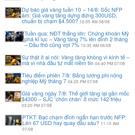
Dự báo giá vàng tuần 10 – 14/8: Sốc NFP
âm: Giá vàng tăng dựng đứng 300USD,
chuẩn bị chạm $4.500?
10:55 AM 08/08
Tuần qua: NĐT thắng lớn: Chứng khoán Mỹ
phá kỉ lục – Vàng tăng 7% lên đỉnh 2 tháng
– Dầu thô cũng vọt 7%
10:35 AM 08/08
Sự thật ít ai nói: Vàng tăng không vì kinh tế –
mà vì nhà đầu tư mất niềm tin
04:40 PM 07/08
Tiêu điểm phiên 7/8: Bảng lương phi nông
nghiệp Mỹ tháng 7
04:25 PM 07/08
Giá vàng ngày 7/8: Thế giới tăng lại gần mốc
$4300 – SJC ‘chôn chân’ ở mức 142 triệu
03:20 PM 07/08
PTKT: Bạc chạm đỉnh ngắn hạn trước NFP:
Lên 67 USD hay quay đầu sâu?
11:15 AM
07/08