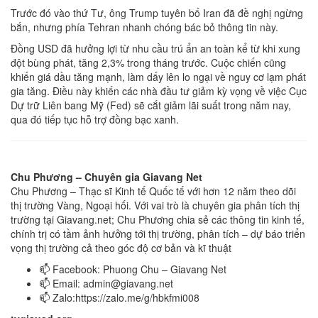
Trước đó vào thứ Tư, ông Trump tuyên bố Iran đã đề nghị ngừng
bắn, nhưng phía Tehran nhanh chóng bác bỏ thông tin này.
Đồng USD đã hưởng lợi từ nhu cầu trú ẩn an toàn kể từ khi xung
đột bùng phát, tăng 2,3% trong tháng trước. Cuộc chiến cũng
khiến giá dầu tăng mạnh, làm dấy lên lo ngại về nguy cơ lạm phát
gia tăng. Điều này khiến các nhà đầu tư giảm kỳ vọng về việc Cục
Dự trữ Liên bang Mỹ (Fed) sẽ cắt giảm lãi suất trong năm nay,
qua đó tiếp tục hỗ trợ đồng bạc xanh.
Chu Phương – Chuyên gia Giavang Net
Chu Phương – Thạc sĩ Kinh tế Quốc tế với hơn 12 năm theo dõi
thị trường Vàng, Ngoại hối. Với vai trò là chuyên gia phân tích thị
trường tại Giavang.net; Chu Phương chia sẻ các thông tin kinh tế,
chính trị có tầm ảnh hưởng tới thị trường, phân tích – dự báo triển
vọng thị trường cả theo góc độ cơ bản và kĩ thuật
📫 Facebook: Phuong Chu – Giavang Net
📫 Email:
admin@giavang.net
📫 Zalo:https://zalo.me/g/hbkfmi008