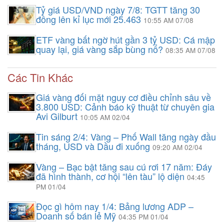
Tỷ giá USD/VND ngày 7/8: TGTT tăng 30
đồng lên kỉ lục mới 25.463
10:55 AM 07/08
ETF vàng bất ngờ hút gần 3 tỷ USD: Cá mập
quay lại, giá vàng sắp bùng nổ?
08:35 AM 07/08
Các Tin Khác
Giá vàng đối mặt nguy cơ điều chỉnh sâu về
3.800 USD: Cảnh báo kỹ thuật từ chuyên gia
Avi Gilburt
10:05 AM 02/04
Tin sáng 2/4: Vàng – Phố Wall tăng ngày đầu
tháng, USD và Dầu đi xuống
09:20 AM 02/04
Vàng – Bạc bật tăng sau cú rơi 17 năm: Đáy
đã hình thành, cơ hội “lên tàu” lộ diện
04:45
PM 01/04
Đọc gì hôm nay 1/4: Bảng lương ADP –
Doanh số bán lẻ Mỹ
04:35 PM 01/04