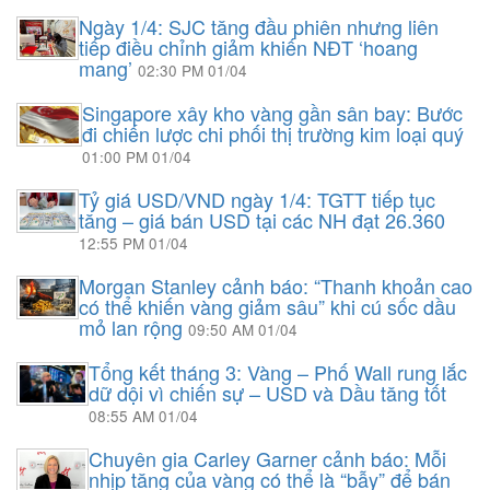
Ngày 1/4: SJC tăng đầu phiên nhưng liên
tiếp điều chỉnh giảm khiến NĐT ‘hoang
mang’
02:30 PM 01/04
Singapore xây kho vàng gần sân bay: Bước
đi chiến lược chi phối thị trường kim loại quý
01:00 PM 01/04
Tỷ giá USD/VND ngày 1/4: TGTT tiếp tục
tăng – giá bán USD tại các NH đạt 26.360
12:55 PM 01/04
Morgan Stanley cảnh báo: “Thanh khoản cao
có thể khiến vàng giảm sâu” khi cú sốc dầu
mỏ lan rộng
09:50 AM 01/04
Tổng kết tháng 3: Vàng – Phố Wall rung lắc
dữ dội vì chiến sự – USD và Dầu tăng tốt
08:55 AM 01/04
Chuyên gia Carley Garner cảnh báo: Mỗi
nhịp tăng của vàng có thể là “bẫy” để bán