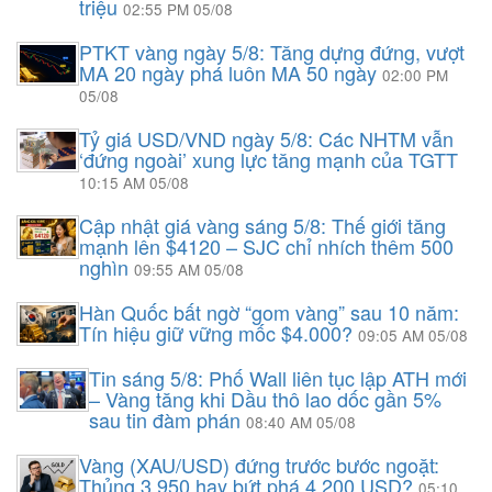
triệu
02:55 PM 05/08
PTKT vàng ngày 5/8: Tăng dựng đứng, vượt
MA 20 ngày phá luôn MA 50 ngày
02:00 PM
05/08
Tỷ giá USD/VND ngày 5/8: Các NHTM vẫn
‘đứng ngoài’ xung lực tăng mạnh của TGTT
10:15 AM 05/08
Cập nhật giá vàng sáng 5/8: Thế giới tăng
mạnh lên $4120 – SJC chỉ nhích thêm 500
nghìn
09:55 AM 05/08
Hàn Quốc bất ngờ “gom vàng” sau 10 năm:
Tín hiệu giữ vững mốc $4.000?
09:05 AM 05/08
Tin sáng 5/8: Phố Wall liên tục lập ATH mới
– Vàng tăng khi Dầu thô lao dốc gần 5%
sau tin đàm phán
08:40 AM 05/08
Vàng (XAU/USD) đứng trước bước ngoặt:
Thủng 3.950 hay bứt phá 4.200 USD?
05:10