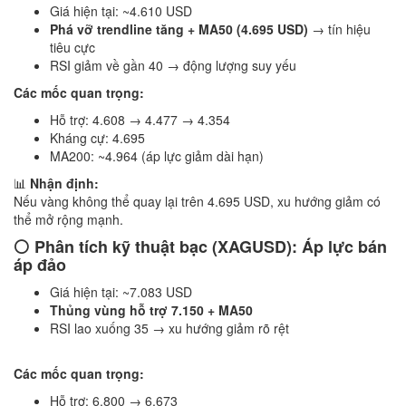
Giá hiện tại: ~4.610 USD
Phá vỡ trendline tăng + MA50 (4.695 USD)
→ tín hiệu
tiêu cực
RSI giảm về gần 40 → động lượng suy yếu
Các mốc quan trọng:
Hỗ trợ: 4.608 → 4.477 → 4.354
Kháng cự: 4.695
MA200: ~4.964 (áp lực giảm dài hạn)
📊
Nhận định:
Nếu vàng không thể quay lại trên 4.695 USD, xu hướng giảm có
thể mở rộng mạnh.
⚪ Phân tích kỹ thuật bạc (XAGUSD): Áp lực bán
áp đảo
Giá hiện tại: ~7.083 USD
Thủng vùng hỗ trợ 7.150 + MA50
RSI lao xuống 35 → xu hướng giảm rõ rệt
Các mốc quan trọng:
Hỗ trợ: 6.800 → 6.673