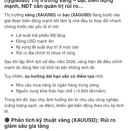
(tygiausd) Thị trường vàng – bạc biến động
mạnh, NĐT cần quản trị rủi ro…
Thị trường
vàng (XAUUSD)
và
bạc (XAGUSD)
đang bước vào
giai đoạn biến động mạnh khi tâm lý nhà đầu tư thay đổi nhanh
chóng trước các yếu tố vĩ mô:
Lợi suất trái phiếu Mỹ tăng
Đồng USD mạnh lên
Kỳ vọng lãi suất duy trì ở mức cao
Rủi ro địa chính trị chưa rõ ràng
Sau khi lập đỉnh lịch sử đầu năm 2026, vàng hiện đã điều chỉnh
mạnh do dòng tiền rút khỏi tài sản không sinh lãi.
Tuy nhiên,
xu hướng dài hạn vẫn có điểm tựa
nhờ:
Nhu cầu mua vàng từ ngân hàng trung ương
Nguồn cung khai thác hạn chế (~3.600 tấn/năm)
Trong khi đó, bạc chịu ảnh hưởng lớn từ nhu cầu công nghiệp
(năng lượng sạch, xe điện), khiến giá biến động theo chu kỳ kinh
tế.
🟡 Phân tích kỹ thuật vàng (XAUUSD): Rủi ro
giảm sâu gia tăng