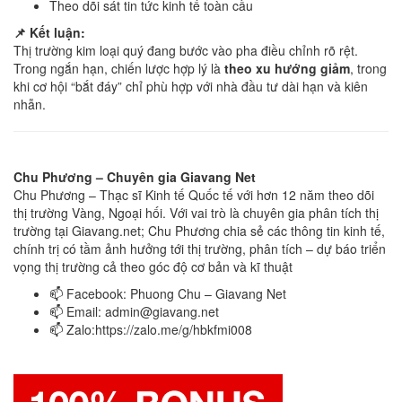
Theo dõi sát tin tức kinh tế toàn cầu
📌 Kết luận:
Thị trường kim loại quý đang bước vào pha điều chỉnh rõ rệt.
Trong ngắn hạn, chiến lược hợp lý là
theo xu hướng giảm
, trong
khi cơ hội “bắt đáy” chỉ phù hợp với nhà đầu tư dài hạn và kiên
nhẫn.
Chu Phương – Chuyên gia Giavang Net
Chu Phương – Thạc sĩ Kinh tế Quốc tế với hơn 12 năm theo dõi
thị trường Vàng, Ngoại hối. Với vai trò là chuyên gia phân tích thị
trường tại Giavang.net; Chu Phương chia sẻ các thông tin kinh tế,
chính trị có tầm ảnh hưởng tới thị trường, phân tích – dự báo triển
vọng thị trường cả theo góc độ cơ bản và kĩ thuật
📫 Facebook: Phuong Chu – Giavang Net
📫 Email:
admin@giavang.net
📫 Zalo:https://zalo.me/g/hbkfmi008