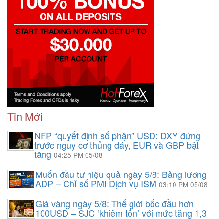
Tin Mới
NFP “quyết định số phận” USD: DXY đứng
trước nguy cơ thủng đáy, EUR và GBP bật
tăng
04:25 PM 05/08
Muốn đầu tư hiệu quả ngày 5/8: Bảng lương
ADP – Chỉ số PMI Dịch vụ ISM
03:10 PM 05/08
Giá vàng ngày 5/8: Thế giới bốc đầu hơn
100USD – SJC ‘khiêm tốn’ với mức tăng 1,3