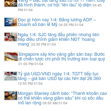
đã hình thành, cơ hội “lên tàu” lộ diện
04:45
PM 01/04
Đọc gì hôm nay 1/4: Bảng lương ADP –
Doanh số bán lẻ Mỹ
04:35 PM 01/04
Ngày 1/4: SJC tăng đầu phiên nhưng liên
tiếp điều chỉnh giảm khiến NĐT ‘hoang
mang’
02:30 PM 01/04
Singapore xây kho vàng gần sân bay: Bước
đi chiến lược chi phối thị trường kim loại quý
01:00 PM 01/04
Tỷ giá USD/VND ngày 1/4: TGTT tiếp tục
tăng – giá bán USD tại các NH đạt 26.360
12:55 PM 01/04
Morgan Stanley cảnh báo: “Thanh khoản cao
có thể khiến vàng giảm sâu” khi cú sốc dầu
mỏ lan rộng
09:50 AM 01/04