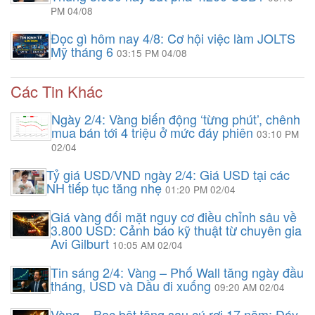
PM 04/08
Đọc gì hôm nay 4/8: Cơ hội việc làm JOLTS
Mỹ tháng 6
03:15 PM 04/08
Các Tin Khác
Ngày 2/4: Vàng biến động ‘từng phút’, chênh
mua bán tới 4 triệu ở mức đáy phiên
03:10 PM
02/04
Tỷ giá USD/VND ngày 2/4: Giá USD tại các
NH tiếp tục tăng nhẹ
01:20 PM 02/04
Giá vàng đối mặt nguy cơ điều chỉnh sâu về
3.800 USD: Cảnh báo kỹ thuật từ chuyên gia
Avi Gilburt
10:05 AM 02/04
Tin sáng 2/4: Vàng – Phố Wall tăng ngày đầu
tháng, USD và Dầu đi xuống
09:20 AM 02/04
Vàng – Bạc bật tăng sau cú rơi 17 năm: Đáy