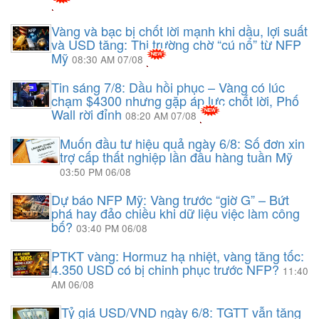
Vàng và bạc bị chốt lời mạnh khi dầu, lợi suất
và USD tăng: Thị trường chờ “cú nổ” từ NFP
Mỹ
08:30 AM 07/08
Tin sáng 7/8: Dầu hồi phục – Vàng có lúc
chạm $4300 nhưng gặp áp lực chốt lời, Phố
Wall rời đỉnh
08:20 AM 07/08
Muốn đầu tư hiệu quả ngày 6/8: Số đơn xin
trợ cấp thất nghiệp lần đầu hàng tuần Mỹ
03:50 PM 06/08
Dự báo NFP Mỹ: Vàng trước “giờ G” – Bứt
phá hay đảo chiều khi dữ liệu việc làm công
bố?
03:40 PM 06/08
PTKT vàng: Hormuz hạ nhiệt, vàng tăng tốc:
4.350 USD có bị chinh phục trước NFP?
11:40
AM 06/08
Tỷ giá USD/VND ngày 6/8: TGTT vẫn tăng