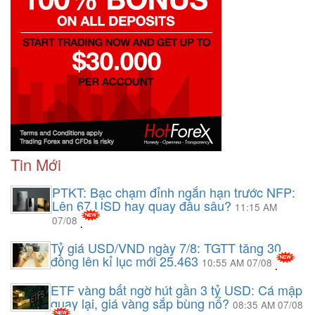
Tin Mới
PTKT: Bạc chạm đỉnh ngắn hạn trước NFP:
Lên 67 USD hay quay đầu sâu?
11:15 AM
07/08
Tỷ giá USD/VND ngày 7/8: TGTT tăng 30
đồng lên kỉ lục mới 25.463
10:55 AM 07/08
ETF vàng bất ngờ hút gần 3 tỷ USD: Cá mập
quay lại, giá vàng sắp bùng nổ?
08:35 AM 07/08