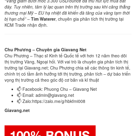
“Vàng giảm dưới mốc 3.300 USD/ounce đã thu hút lực mua bắt
đáy. Tuy nhiên, tâm lý lạc quan trên thị trường sau khi căng thẳng
thương mại Mỹ – EU hạ nhiệt đã khiến đà tăng của vàng tạm thời
bị hạn chế”
–
Tim Waterer
, chuyên gia phân tích thị trường tại
KCM Trade nhận định.
Chu Phương – Chuyên gia Giavang Net
Chu Phương – Thạc sĩ Kinh tế Quốc tế với hơn 12 năm theo dõi
thị trường Vàng, Ngoại hối. Với vai trò là chuyên gia phân tích thị
trường tại Giavang.net; Chu Phương chia sẻ các thông tin kinh tế,
chính trị có tầm ảnh hưởng tới thị trường, phân tích – dự báo triển
vọng thị trường cả theo góc độ cơ bản và kĩ thuật
📫 Facebook: Phuong Chu – Giavang Net
📫 Email:
admin@giavang.net
📫 Zalo:https://zalo.me/g/hbkfmi008
Giavang.net