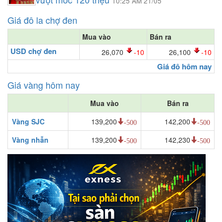
10:25 AM 21/05
Giá đô la chợ đen
Mua vào
Bán ra
USD chợ đen
26,070
-10
26,100
-10
Giá đô hôm nay
Giá vàng hôm nay
Mua vào
Bán ra
Vàng SJC
139,200
142,200
-500
-500
Vàng nhẫn
139,200
142,230
-500
-500