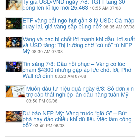
Tỷ giá USD/VND ngày 7/8: TGTT tăng 30
đồng lên kỉ lục mới 25.463
10:55 AM 07/08
ETF vàng bất ngờ hút gần 3 tỷ USD: Cá mập
quay lại, giá vàng sắp bùng nổ?
08:35 AM 07/08
Vàng và bạc bị chốt lời mạnh khi dầu, lợi suất
và USD tăng: Thị trường chờ “cú nổ” từ NFP
Mỹ
08:30 AM 07/08
Tin sáng 7/8: Dầu hồi phục – Vàng có lúc
chạm $4300 nhưng gặp áp lực chốt lời, Phố
Wall rời đỉnh
08:20 AM 07/08
Muốn đầu tư hiệu quả ngày 6/8: Số đơn xin
trợ cấp thất nghiệp lần đầu hàng tuần Mỹ
03:50 PM 06/08
Dự báo NFP Mỹ: Vàng trước “giờ G” – Bứt
phá hay đảo chiều khi dữ liệu việc làm công
bố?
03:40 PM 06/08