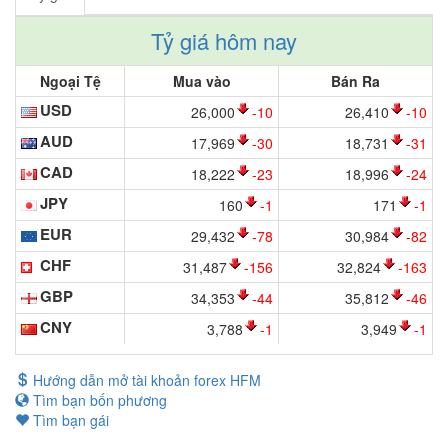
Tỷ giá hôm nay
Ngoại Tệ
Mua vào
Bán Ra
USD
26,000
-10
26,410
-10
AUD
17,969
-30
18,731
-31
CAD
18,222
-23
18,996
-24
JPY
160
-1
171
-1
EUR
29,432
-78
30,984
-82
CHF
31,487
-156
32,824
-163
GBP
34,353
-44
35,812
-46
CNY
3,788
-1
3,949
-1
Hướng dẫn mở tài khoản forex HFM
Tìm bạn bốn phương
Tìm bạn gái