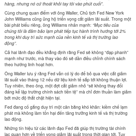
hàng, nhưng nó cứ thoát khỏi tay tôi vào phút cuối”.
Cùng chung quan điểm với ông Waller, Chủ tịch Fed New York
John Williams cũng ủng hộ triển vọng cắt giảm lãi suất. Trong một
bài phát biểu riêng, ông Williams nhấn mạnh:
“Mục tiêu của
chúng tôi là đảm bảo lạm phát tiếp tục hành trình hướng tới 2%
trong khi duy trì sức mạnh của nền kinh tế và thị trường lao
động”.
Cả hai lãnh đạo đều khẳng định rằng Fed sẽ không “đạp phanh”
mạnh như trước, mà thay vào đó sẽ dần điều chỉnh chính sách
theo hướng linh hoạt hơn.
Ông Waller lưu ý rằng Fed vẫn có lý do để bỏ qua việc cắt giảm
lãi suất vào tháng 12 nếu dữ liệu kinh tế sắp tới không thuận lợi.
Tuy nhiên, theo ông, một đợt cắt giảm nhỏ “sẽ không thay đổi
đáng kể lập trường chính sách tiền tệ” mà chỉ đơn thuần làm giảm
bớt mức độ thắt chặt hiện tại.
Fed đang cố gắng duy trì một cân bằng khó khăn: kiềm chế lạm
phát mà không làm tổn hại đến tăng trưởng kinh tế và thị trường
lao động.
Những tín hiệu từ các lãnh đạo Fed đã giúp thị trường tài chính
lạc quan hơn về triển vọng giảm lãi suất trong thời gian tới. Tuy