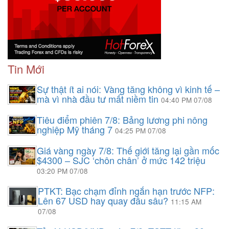
Tin Mới
Sự thật ít ai nói: Vàng tăng không vì kinh tế –
mà vì nhà đầu tư mất niềm tin
04:40 PM 07/08
Tiêu điểm phiên 7/8: Bảng lương phi nông
nghiệp Mỹ tháng 7
04:25 PM 07/08
Giá vàng ngày 7/8: Thế giới tăng lại gần mốc
$4300 – SJC ‘chôn chân’ ở mức 142 triệu
03:20 PM 07/08
PTKT: Bạc chạm đỉnh ngắn hạn trước NFP:
Lên 67 USD hay quay đầu sâu?
11:15 AM
07/08