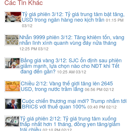
Các Tin Khác
Tỷ giá phiên 3/12: Tỷ giá trung tâm bật tăng,
USD trong ngân hàng neo kịch trần
01:15 PM
03/12
Nhẫn 9999 phiên 3/12: Tăng khiêm tốn, vàng
nhẫn lình xình quanh vùng đáy nửa tháng
12:25 PM 03/12
Bảng giá vàng 3/12: SJC ổn định sau phiên
giảm mạnh, lựa chọn nào cho NĐT khi Tết
đang đến gần?
10:25 AM 03/12
Chiều 2/12: Vàng thế giới tăng lên 2645
USD, trong nước trầm lắng
06:56 PM 02/12
Cuộc chiến thương mại mới? Trump nhắm tới
BRICS với thuế quan 100%
03:40 PM 02/12
Tỷ giá phiên 2/12: Tỷ giá trung tâm xuống
thấp nhất hơn 1 tháng, đồng yen tăng/giảm
trái chiều
02:10 PM 02/12