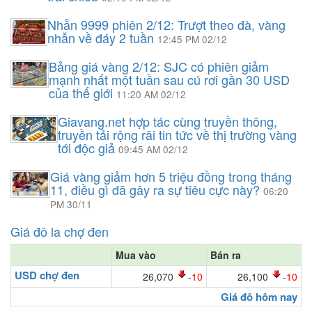
Nhẫn 9999 phiên 2/12: Trượt theo đà, vàng
nhẫn về đáy 2 tuần
12:45 PM 02/12
Bảng giá vàng 2/12: SJC có phiên giảm
mạnh nhất một tuần sau cú rơi gần 30 USD
của thế giới
11:20 AM 02/12
Giavang.net hợp tác cùng truyền thông,
truyền tải rộng rãi tin tức về thị trường vàng
tới độc giả
09:45 AM 02/12
Giá vàng giảm hơn 5 triệu đồng trong tháng
11, điều gì đã gây ra sự tiêu cực này?
06:20
PM 30/11
Giá đô la chợ đen
Mua vào
Bán ra
USD chợ đen
26,070
-10
26,100
-10
Giá đô hôm nay