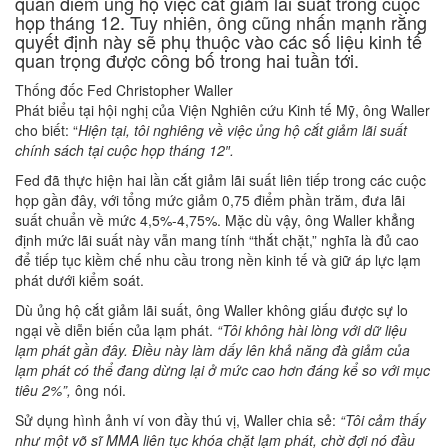
quan điểm ủng hộ việc cắt giảm lãi suất trong cuộc
họp tháng 12. Tuy nhiên, ông cũng nhấn mạnh rằng
quyết định này sẽ phụ thuộc vào các số liệu kinh tế
quan trọng được công bố trong hai tuần tới.
Thống đốc Fed Christopher Waller
Phát biểu tại hội nghị của Viện Nghiên cứu Kinh tế Mỹ, ông Waller
cho biết: “
Hiện tại, tôi nghiêng về việc ủng hộ cắt giảm lãi suất
chính sách tại cuộc họp tháng 12″.
Fed đã thực hiện hai lần cắt giảm lãi suất liên tiếp trong các cuộc
họp gần đây, với tổng mức giảm 0,75 điểm phần trăm, đưa lãi
suất chuẩn về mức 4,5%-4,75%. Mặc dù vậy, ông Waller khẳng
định mức lãi suất này vẫn mang tính “thắt chặt,” nghĩa là đủ cao
để tiếp tục kiềm chế nhu cầu trong nền kinh tế và giữ áp lực lạm
phát dưới kiểm soát.
Dù ủng hộ cắt giảm lãi suất, ông Waller không giấu được sự lo
ngại về diễn biến của lạm phát.
“Tôi không hài lòng với dữ liệu
lạm phát gần đây. Điều này làm dấy lên khả năng đà giảm của
lạm phát có thể đang dừng lại ở mức cao hơn đáng kể so với mục
tiêu 2%”,
ông nói.
Sử dụng hình ảnh ví von đầy thú vị, Waller chia sẻ:
“Tôi cảm thấy
như một võ sĩ MMA liên tục khóa chặt lạm phát, chờ đợi nó đầu