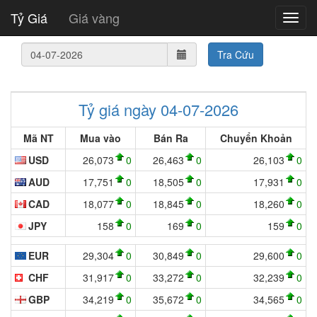
Tỷ Giá
Giá vàng
Tra Cứu
Tỷ giá ngày 04-07-2026
Mã NT
Mua vào
Bán Ra
Chuyển Khoản
USD
26,073
0
26,463
0
26,103
0
AUD
17,751
0
18,505
0
17,931
0
CAD
18,077
0
18,845
0
18,260
0
JPY
158
0
169
0
159
0
EUR
29,304
0
30,849
0
29,600
0
CHF
31,917
0
33,272
0
32,239
0
GBP
34,219
0
35,672
0
34,565
0