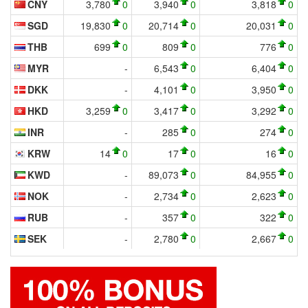
CNY
3,780
0
3,940
0
3,818
0
SGD
19,830
0
20,714
0
20,031
0
THB
699
0
809
0
776
0
MYR
-
6,543
0
6,404
0
DKK
-
4,101
0
3,950
0
HKD
3,259
0
3,417
0
3,292
0
INR
-
285
0
274
0
KRW
14
0
17
0
16
0
KWD
-
89,073
0
84,955
0
NOK
-
2,734
0
2,623
0
RUB
-
357
0
322
0
SEK
-
2,780
0
2,667
0