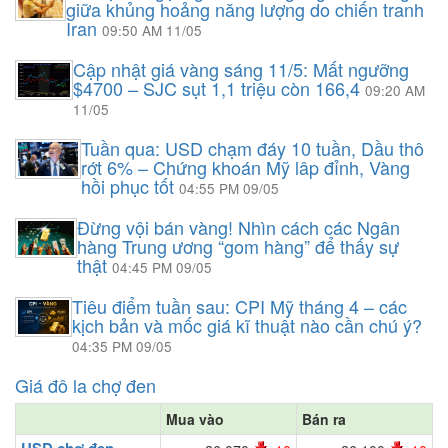
giữa khủng hoảng năng lượng do chiến tranh
Iran
09:50 AM 11/05
Cập nhật giá vàng sáng 11/5: Mất ngưỡng
$4700 – SJC sụt 1,1 triệu còn 166,4
09:20 AM
11/05
Tuần qua: USD chạm đáy 10 tuần, Dầu thô
rớt 6% – Chứng khoán Mỹ lâp đỉnh, Vàng
hồi phục tốt
04:55 PM 09/05
Đừng vội bán vàng! Nhìn cách các Ngân
hàng Trung ương “gom hàng” để thấy sự
thật
04:45 PM 09/05
Tiêu điểm tuần sau: CPI Mỹ tháng 4 – các
kịch bản và mốc giá kĩ thuật nào cần chú ý?
04:35 PM 09/05
Giá đô la chợ đen
Mua vào
Bán ra
USD chợ đen