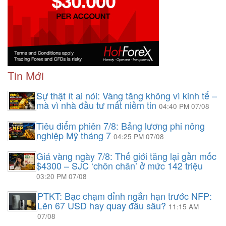
Tin Mới
Sự thật ít ai nói: Vàng tăng không vì kinh tế –
mà vì nhà đầu tư mất niềm tin
04:40 PM 07/08
Tiêu điểm phiên 7/8: Bảng lương phi nông
nghiệp Mỹ tháng 7
04:25 PM 07/08
Giá vàng ngày 7/8: Thế giới tăng lại gần mốc
$4300 – SJC ‘chôn chân’ ở mức 142 triệu
03:20 PM 07/08
PTKT: Bạc chạm đỉnh ngắn hạn trước NFP:
Lên 67 USD hay quay đầu sâu?
11:15 AM
07/08