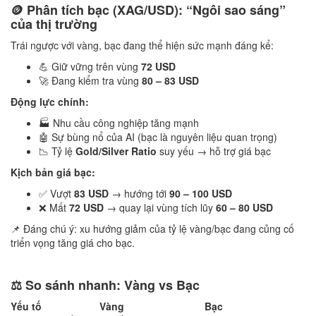
🪙 Phân tích bạc (XAG/USD): “Ngôi sao sáng”
của thị trường
Trái ngược với vàng, bạc đang thể hiện sức mạnh đáng kể:
💪 Giữ vững trên vùng
72 USD
🚀 Đang kiểm tra vùng
80 – 83 USD
Động lực chính:
🏭 Nhu cầu công nghiệp tăng mạnh
🤖 Sự bùng nổ của AI (bạc là nguyên liệu quan trọng)
📉 Tỷ lệ
Gold/Silver Ratio
suy yếu → hỗ trợ giá bạc
Kịch bản giá bạc:
✅ Vượt
83 USD
→ hướng tới
90 – 100 USD
❌ Mất
72 USD
→ quay lại vùng tích lũy
60 – 80 USD
📌 Đáng chú ý: xu hướng giảm của tỷ lệ vàng/bạc đang củng cố
triển vọng tăng giá cho bạc.
⚖️ So sánh nhanh: Vàng vs Bạc
Yếu tố
Vàng
Bạc