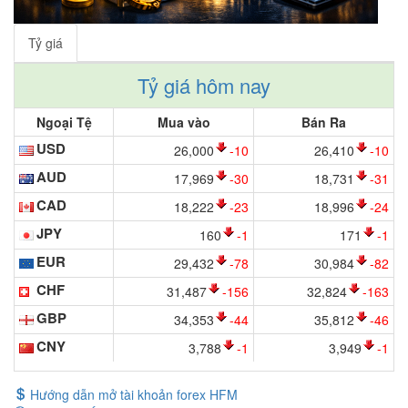
Tỷ giá
Tỷ giá hôm nay
Ngoại Tệ
Mua vào
Bán Ra
USD
26,000
-10
26,410
-10
AUD
17,969
-30
18,731
-31
CAD
18,222
-23
18,996
-24
JPY
160
-1
171
-1
EUR
29,432
-78
30,984
-82
CHF
31,487
-156
32,824
-163
GBP
34,353
-44
35,812
-46
CNY
3,788
-1
3,949
-1
Hướng dẫn mở tài khoản forex HFM