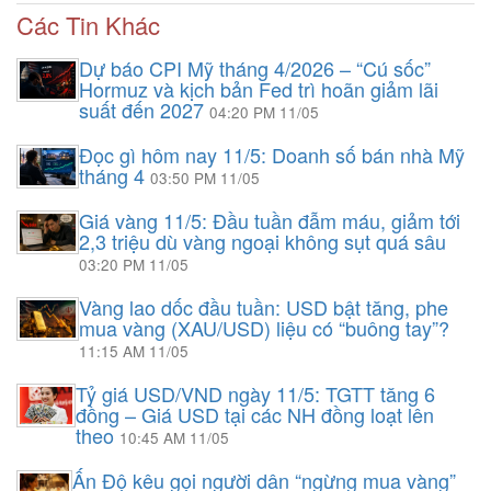
Các Tin Khác
Dự báo CPI Mỹ tháng 4/2026 – “Cú sốc”
Hormuz và kịch bản Fed trì hoãn giảm lãi
suất đến 2027
04:20 PM 11/05
Đọc gì hôm nay 11/5: Doanh số bán nhà Mỹ
tháng 4
03:50 PM 11/05
Giá vàng 11/5: Đầu tuần đẫm máu, giảm tới
2,3 triệu dù vàng ngoại không sụt quá sâu
03:20 PM 11/05
Vàng lao dốc đầu tuần: USD bật tăng, phe
mua vàng (XAU/USD) liệu có “buông tay”?
11:15 AM 11/05
Tỷ giá USD/VND ngày 11/5: TGTT tăng 6
đồng – Giá USD tại các NH đồng loạt lên
theo
10:45 AM 11/05
Ấn Độ kêu gọi người dân “ngừng mua vàng”