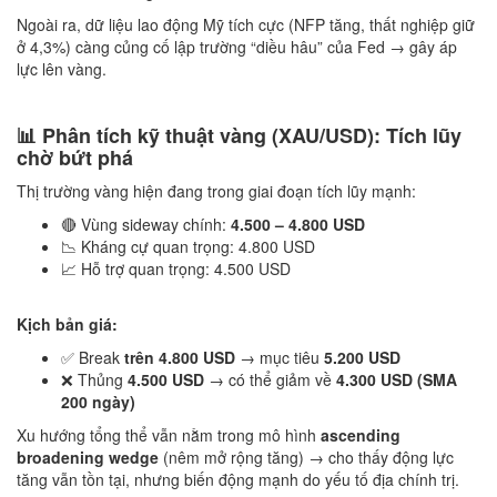
Ngoài ra, dữ liệu lao động Mỹ tích cực (NFP tăng, thất nghiệp giữ
ở 4,3%) càng củng cố lập trường “diều hâu” của Fed → gây áp
lực lên vàng.
📊 Phân tích kỹ thuật vàng (XAU/USD): Tích lũy
chờ bứt phá
Thị trường vàng hiện đang trong giai đoạn tích lũy mạnh:
🔴 Vùng sideway chính:
4.500 – 4.800 USD
📉 Kháng cự quan trọng: 4.800 USD
📈 Hỗ trợ quan trọng: 4.500 USD
Kịch bản giá:
✅ Break
trên 4.800 USD
→ mục tiêu
5.200 USD
❌ Thủng
4.500 USD
→ có thể giảm về
4.300 USD (SMA
200 ngày)
Xu hướng tổng thể vẫn nằm trong mô hình
ascending
broadening wedge
(nêm mở rộng tăng) → cho thấy động lực
tăng vẫn tồn tại, nhưng biến động mạnh do yếu tố địa chính trị.