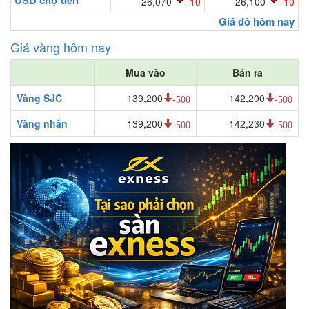
26,070
-10
26,100
-10
Giá đô hôm nay
Giá vàng hôm nay
Mua vào
Bán ra
Vàng SJC
139,200
142,200
-500
-500
Vàng nhẫn
139,200
142,230
-500
-500