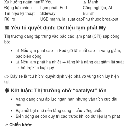
Xu hướng ngắn hạn
🔻 Yếu
🔼 Mạnh
Động lực chính
Lạm phát, Fed
Công nghiệp, AI
Tín hiệu kỹ thuật
Sideway
Bullish
Rủi ro
USD mạnh, lãi suất cao
Phụ thuộc breakout
📅 Yếu tố quyết định: Dữ liệu lạm phát Mỹ
Thị trường đang tập trung vào báo cáo lạm phát (CPI) sắp công
bố:
📊 Nếu lạm phát cao → Fed giữ lãi suất cao → vàng giảm,
bạc biến động
📊 Nếu lạm phát hạ nhiệt → tăng khả năng cắt giảm lãi suất
→ hỗ trợ kim loại quý
👉 Đây sẽ là “cú hích” quyết định việc phá vỡ vùng tích lũy hiện
tại.
🧠 Kết luận: Thị trường chờ “catalyst” lớn
Vàng đang chịu áp lực ngắn hạn nhưng vẫn tích cực dài
hạn
Bạc nổi bật nhờ nền tảng cung – cầu vững chắc
Biến động sẽ còn duy trì cao trước khi có dữ liệu lạm phát
📌
Chiến lược: