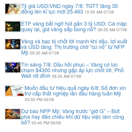
Tỷ giá USD/VND ngày 7/8: TGTT tăng 30
đồng lên kỉ lục mới 25.463
10:55 AM 07/08
ETF vàng bất ngờ hút gần 3 tỷ USD: Cá mập
quay lại, giá vàng sắp bùng nổ?
08:35 AM 07/08
Vàng và bạc bị chốt lời mạnh khi dầu, lợi suất
và USD tăng: Thị trường chờ “cú nổ” từ NFP
Mỹ
08:30 AM 07/08
Tin sáng 7/8: Dầu hồi phục – Vàng có lúc
chạm $4300 nhưng gặp áp lực chốt lời, Phố
Wall rời đỉnh
08:20 AM 07/08
Muốn đầu tư hiệu quả ngày 6/8: Số đơn xin
trợ cấp thất nghiệp lần đầu hàng tuần Mỹ
03:50 PM 06/08
Dự báo NFP Mỹ: Vàng trước “giờ G” – Bứt
phá hay đảo chiều khi dữ liệu việc làm công
bố?
03:40 PM 06/08