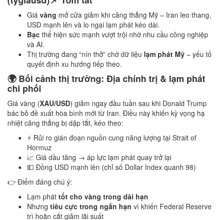
Giá
vàng
mở cửa giảm khi căng thẳng Mỹ – Iran leo thang,
USD mạnh lên và lo ngại lạm phát kéo dài.
Bạc
thể hiện sức mạnh vượt trội nhờ nhu cầu công nghiệp
và AI.
Thị trường đang “nín thở” chờ dữ liệu
lạm phát Mỹ
– yếu tố
quyết định xu hướng tiếp theo.
🌍 Bối cảnh thị trường: Địa chính trị & lạm phát
chi phối
Giá vàng (
XAU/USD
) giảm ngay đầu tuần sau khi Donald Trump
bác bỏ đề xuất hòa bình mới từ Iran. Điều này khiến kỳ vọng hạ
nhiệt căng thẳng bị dập tắt, kéo theo:
⚡ Rủi ro gián đoạn nguồn cung năng lượng tại Strait of
Hormuz
📈 Giá dầu tăng → áp lực lạm phát quay trở lại
💵 Đồng USD mạnh lên (chỉ số Dollar Index quanh 98)
👉 Điểm đáng chú ý:
Lạm phát
tốt cho vàng trong dài hạn
Nhưng
tiêu cực trong ngắn hạn
vì khiến Federal Reserve
trì hoãn cắt giảm lãi suất