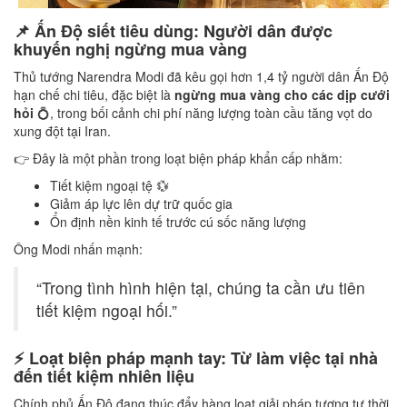
📌 Ấn Độ siết tiêu dùng: Người dân được
khuyến nghị ngừng mua vàng
Thủ tướng Narendra Modi đã kêu gọi hơn 1,4 tỷ người dân Ấn Độ
hạn chế chi tiêu, đặc biệt là
ngừng mua vàng cho các dịp cưới
hỏi
💍, trong bối cảnh chi phí năng lượng toàn cầu tăng vọt do
xung đột tại Iran.
👉 Đây là một phần trong loạt biện pháp khẩn cấp nhằm:
Tiết kiệm ngoại tệ 💱
Giảm áp lực lên dự trữ quốc gia
Ổn định nền kinh tế trước cú sốc năng lượng
Ông Modi nhấn mạnh:
“Trong tình hình hiện tại, chúng ta cần ưu tiên
tiết kiệm ngoại hối.”
⚡ Loạt biện pháp mạnh tay: Từ làm việc tại nhà
đến tiết kiệm nhiên liệu
Chính phủ Ấn Độ đang thúc đẩy hàng loạt giải pháp tương tự thời