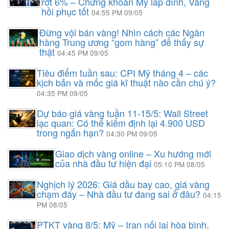
rớt 6% – Chứng khoán Mỹ lâp đỉnh, Vàng
hồi phục tốt
04:55 PM 09/05
Đừng vội bán vàng! Nhìn cách các Ngân
hàng Trung ương “gom hàng” để thấy sự
thật
04:45 PM 09/05
Tiêu điểm tuần sau: CPI Mỹ tháng 4 – các
kịch bản và mốc giá kĩ thuật nào cần chú ý?
04:35 PM 09/05
Dự báo giá vàng tuần 11-15/5: Wall Street
lạc quan: Có thể kiểm định lại 4.900 USD
trong ngắn hạn?
04:30 PM 09/05
Giao dịch vàng online – Xu hướng mới
của nhà đầu tư hiện đại
05:10 PM 08/05
Nghịch lý 2026: Giá dầu bay cao, giá vàng
chạm đáy – Nhà đầu tư đang sai ở đâu?
04:15
PM 08/05
PTKT vàng 8/5: Mỹ – Iran nối lại hòa bình,