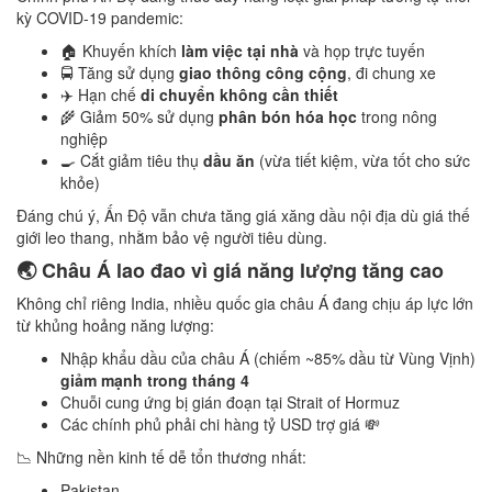
kỳ COVID-19 pandemic:
🏠 Khuyến khích
làm việc tại nhà
và họp trực tuyến
🚍 Tăng sử dụng
giao thông công cộng
, đi chung xe
✈️ Hạn chế
di chuyển không cần thiết
🌾 Giảm 50% sử dụng
phân bón hóa học
trong nông
nghiệp
🍳 Cắt giảm tiêu thụ
dầu ăn
(vừa tiết kiệm, vừa tốt cho sức
khỏe)
Đáng chú ý, Ấn Độ vẫn chưa tăng giá xăng dầu nội địa dù giá thế
giới leo thang, nhằm bảo vệ người tiêu dùng.
🌏 Châu Á lao đao vì giá năng lượng tăng cao
Không chỉ riêng India, nhiều quốc gia châu Á đang chịu áp lực lớn
từ khủng hoảng năng lượng:
Nhập khẩu dầu của châu Á (chiếm ~85% dầu từ Vùng Vịnh)
giảm mạnh trong tháng 4
Chuỗi cung ứng bị gián đoạn tại Strait of Hormuz
Các chính phủ phải chi hàng tỷ USD trợ giá 💸
📉 Những nền kinh tế dễ tổn thương nhất:
Pakistan