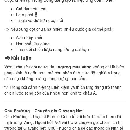
Cuộc chiến tại Trung Đông đang tạo ra hiệu ứng domino lên:
Giá dầu toàn cầu
Lạm phát 🌡️
Tỷ giá và dự trữ ngoại hối
👉 Nếu xung đột chưa hạ nhiệt, nhiều quốc gia có thể phải:
Siết nhập khẩu
Hạn chế tiêu dùng
Thay đổi chiến lược năng lượng dài hạn
📢 Kết luận
Việc India kêu gọi người dân
ngừng mua vàng
không chỉ là biện
pháp kinh tế ngắn hạn, mà còn phản ánh mức độ nghiêm trọng
của cuộc khủng hoảng năng lượng toàn cầu.
💡 Trong bối cảnh hiện tại, tiết kiệm và thích ứng đang trở thành
chiến lược sống còn của nhiều nền kinh tế châu Á.
Chu Phương – Chuyên gia Giavang Net
Chu Phương – Thạc sĩ Kinh tế Quốc tế với hơn 12 năm theo dõi
thị trường Vàng, Ngoại hối. Với vai trò là chuyên gia phân tích thị
trường tại Giavang.net; Chu Phương chia sẻ các thông tin kinh tế,