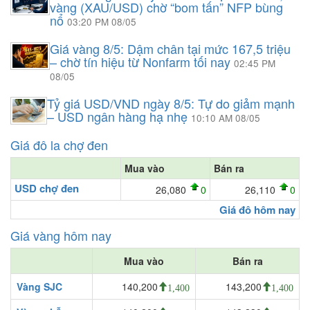
vàng (XAU/USD) chờ “bom tấn” NFP bùng
nổ
03:20 PM 08/05
Giá vàng 8/5: Dậm chân tại mức 167,5 triệu
– chờ tín hiệu từ Nonfarm tối nay
02:45 PM
08/05
Tỷ giá USD/VND ngày 8/5: Tự do giảm mạnh
– USD ngân hàng hạ nhẹ
10:10 AM 08/05
Giá đô la chợ đen
Mua vào
Bán ra
USD chợ đen
26,080
0
26,110
0
Giá đô hôm nay
Giá vàng hôm nay
Mua vào
Bán ra
Vàng SJC
140,200
143,200
1,400
1,400