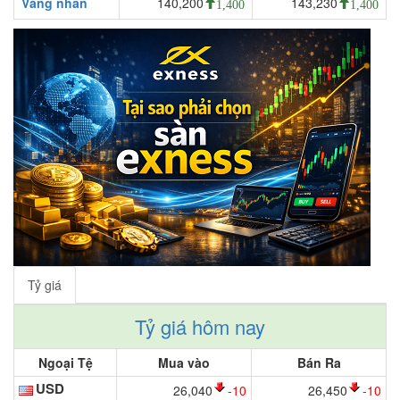
Vàng nhẫn
140,200
143,230
1,400
1,400
Tỷ giá
Tỷ giá hôm nay
Ngoại Tệ
Mua vào
Bán Ra
USD
26,040
-10
26,450
-10