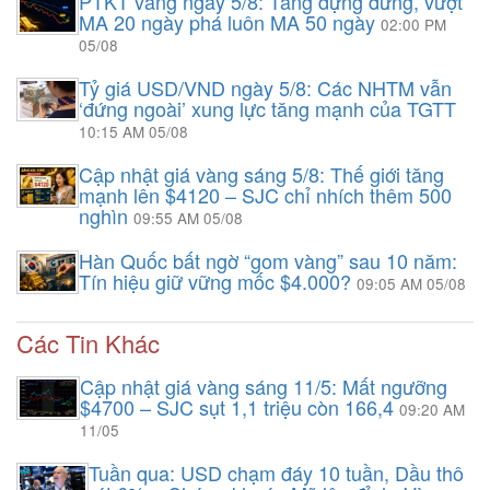
PTKT vàng ngày 5/8: Tăng dựng đứng, vượt
MA 20 ngày phá luôn MA 50 ngày
02:00 PM
05/08
Tỷ giá USD/VND ngày 5/8: Các NHTM vẫn
‘đứng ngoài’ xung lực tăng mạnh của TGTT
10:15 AM 05/08
Cập nhật giá vàng sáng 5/8: Thế giới tăng
mạnh lên $4120 – SJC chỉ nhích thêm 500
nghìn
09:55 AM 05/08
Hàn Quốc bất ngờ “gom vàng” sau 10 năm:
Tín hiệu giữ vững mốc $4.000?
09:05 AM 05/08
Các Tin Khác
Cập nhật giá vàng sáng 11/5: Mất ngưỡng
$4700 – SJC sụt 1,1 triệu còn 166,4
09:20 AM
11/05
Tuần qua: USD chạm đáy 10 tuần, Dầu thô