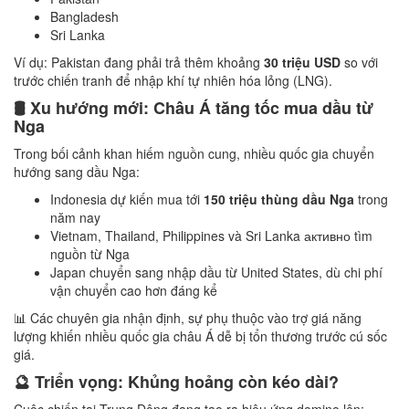
Bangladesh
Sri Lanka
Ví dụ: Pakistan đang phải trả thêm khoảng
30 triệu USD
so với
trước chiến tranh để nhập khí tự nhiên hóa lỏng (LNG).
🛢️ Xu hướng mới: Châu Á tăng tốc mua dầu từ
Nga
Trong bối cảnh khan hiếm nguồn cung, nhiều quốc gia chuyển
hướng sang dầu Nga:
Indonesia dự kiến mua tới
150 triệu thùng dầu Nga
trong
năm nay
Vietnam, Thailand, Philippines và Sri Lanka активно tìm
nguồn từ Nga
Japan chuyển sang nhập dầu từ United States, dù chi phí
vận chuyển cao hơn đáng kể
📊 Các chuyên gia nhận định, sự phụ thuộc vào trợ giá năng
lượng khiến nhiều quốc gia châu Á dễ bị tổn thương trước cú sốc
giá.
🔮 Triển vọng: Khủng hoảng còn kéo dài?