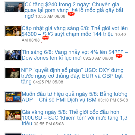
Cú tăng $240 trong 2 ngày: Chuyên gia
quay lại gom vàng, hé lộ mốc giá gây bất
ngờ
10:55 AM 06/08
Cập nhật giá vàng sáng 6/8: Thế giới vọt lên
$4300 – SJC suýt chạm mốc 144 triệu
10:40
AM 06/08
Tin sáng 6/8: Vàng nhảy vọt 4% lên $4300 –
Dow Jones lên kỉ lục mới
09:20 AM 06/08
NFP “quyết định số phận” USD: DXY đứng
trước nguy cơ thủng đáy, EUR và GBP bật
tăng
04:25 PM 05/08
Muốn đầu tư hiệu quả ngày 5/8: Bảng lương
ADP – Chỉ số PMI Dịch vụ ISM
03:10 PM 05/08
Giá vàng ngày 5/8: Thế giới bốc đầu hơn
100USD – SJC ‘khiêm tốn’ với mức tăng 1,3
triệu
02:55 PM 05/08