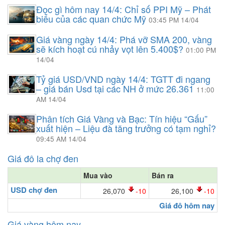
Đọc gì hôm nay 14/4: Chỉ số PPI Mỹ – Phát
biểu của các quan chức Mỹ
03:45 PM 14/04
Giá vàng ngày 14/4: Phá vỡ SMA 200, vàng
sẽ kích hoạt cú nhảy vọt lên 5.400$?
01:00 PM
14/04
Tỷ giá USD/VND ngày 14/4: TGTT đi ngang
– giá bán Usd tại các NH ở mức 26.361
11:00
AM 14/04
Phân tích Giá Vàng và Bạc: Tín hiệu “Gấu”
xuất hiện – Liệu đà tăng trưởng có tạm nghỉ?
09:45 AM 14/04
Giá đô la chợ đen
Mua vào
Bán ra
USD chợ đen
26,070
-10
26,100
-10
Giá đô hôm nay
Giá vàng hôm nay