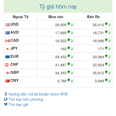
Tỷ giá hôm nay
Ngoại Tệ
Mua vào
Bán Ra
USD
26,000
0
26,410
0
AUD
17,969
0
18,731
0
CAD
18,222
0
18,996
0
JPY
160
0
171
0
EUR
29,432
0
30,984
0
CHF
31,487
0
32,824
0
GBP
34,353
0
35,812
0
CNY
3,788
0
3,949
0
Hướng dẫn mở tài khoản forex HFM
Tìm bạn bốn phương
Tìm bạn gái