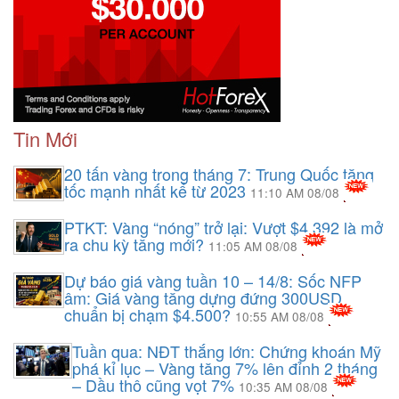
Tin Mới
20 tấn vàng trong tháng 7: Trung Quốc tăng
tốc mạnh nhất kể từ 2023
11:10 AM 08/08
PTKT: Vàng “nóng” trở lại: Vượt $4.392 là mở
ra chu kỳ tăng mới?
11:05 AM 08/08
Dự báo giá vàng tuần 10 – 14/8: Sốc NFP
âm: Giá vàng tăng dựng đứng 300USD,
chuẩn bị chạm $4.500?
10:55 AM 08/08
Tuần qua: NĐT thắng lớn: Chứng khoán Mỹ
phá kỉ lục – Vàng tăng 7% lên đỉnh 2 tháng
– Dầu thô cũng vọt 7%
10:35 AM 08/08