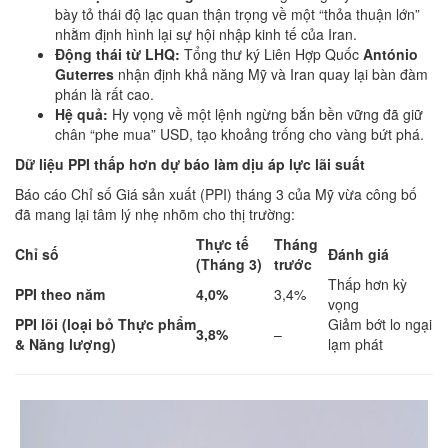
bày tỏ thái độ lạc quan thận trọng về một “thỏa thuận lớn”
nhằm định hình lại sự hội nhập kinh tế của Iran.
Động thái từ LHQ:
Tổng thư ký Liên Hợp Quốc
António
Guterres
nhận định khả năng Mỹ và Iran quay lại bàn đàm
phán là rất cao.
Hệ quả:
Hy vọng về một lệnh ngừng bắn bền vững đã giữ
chân “phe mua” USD, tạo khoảng trống cho vàng bứt phá.
Dữ liệu PPI thấp hơn dự báo làm dịu áp lực lãi suất
Báo cáo Chỉ số Giá sản xuất (PPI) tháng 3 của Mỹ vừa công bố
đã mang lại tâm lý nhẹ nhõm cho thị trường:
Thực tế
Tháng
Chỉ số
Đánh giá
(Tháng 3)
trước
Thấp hơn kỳ
PPI theo năm
4,0%
3,4%
vọng
PPI lõi (loại bỏ Thực phẩm
Giảm bớt lo ngại
3,8%
–
& Năng lượng)
lạm phát