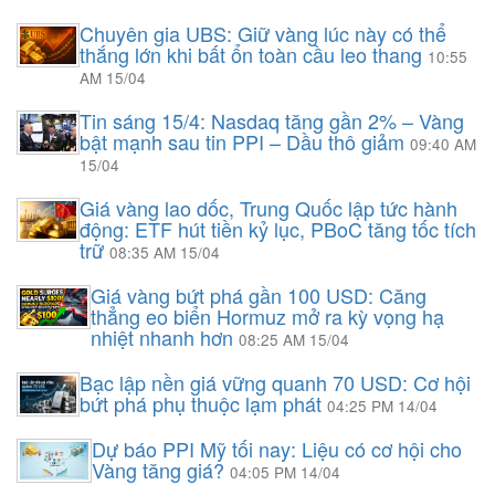
Chuyên gia UBS: Giữ vàng lúc này có thể
thắng lớn khi bất ổn toàn cầu leo thang
10:55
AM 15/04
Tin sáng 15/4: Nasdaq tăng gần 2% – Vàng
bật mạnh sau tin PPI – Dầu thô giảm
09:40 AM
15/04
Giá vàng lao dốc, Trung Quốc lập tức hành
động: ETF hút tiền kỷ lục, PBoC tăng tốc tích
trữ
08:35 AM 15/04
Giá vàng bứt phá gần 100 USD: Căng
thẳng eo biển Hormuz mở ra kỳ vọng hạ
nhiệt nhanh hơn
08:25 AM 15/04
Bạc lập nền giá vững quanh 70 USD: Cơ hội
bứt phá phụ thuộc lạm phát
04:25 PM 14/04
Dự báo PPI Mỹ tối nay: Liệu có cơ hội cho
Vàng tăng giá?
04:05 PM 14/04