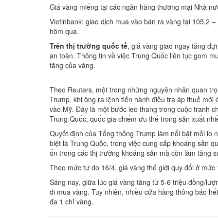
Giá vàng miếng tại các ngân hàng thương mại Nhà nư
Vietinbank: giao dịch mua vào bán ra vàng tại 105,2 – 
hôm qua.
Trên thị trường quốc tế
, giá vàng giao ngay tăng dự
an toàn. Thông tin về việc Trung Quốc liên tục gom m
tăng của vàng.
Theo Reuters, một trong những nguyên nhân quan trọn
Trump, khi ông ra lệnh tiến hành điều tra áp thuế mới
vào Mỹ. Đây là một bước leo thang trong cuộc tranh ch
Trung Quốc, quốc gia chiếm ưu thế trong sản xuất nh
Quyết định của Tổng thống Trump làm nổi bật mối lo n
biệt là Trung Quốc, trong việc cung cấp khoáng sản qu
ổn trong các thị trường khoáng sản mà còn làm tăng s
Theo mức tự do 16/4, giá vàng thế giới quy đổi ở mức 
Sáng nay, giữa lúc giá vàng tăng từ 5-6 triệu đồng/l
đi mua vàng. Tuy nhiên, nhiều cửa hàng thông báo hế
đa 1 chỉ vàng.