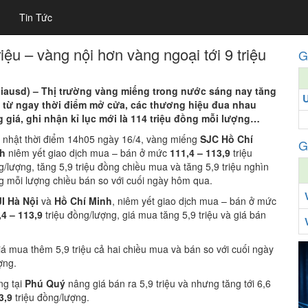
Tin Tức
iệu – vàng nội hơn vàng ngoại tới 9 triệu
G
giausd) –
Thị trường vàng miếng trong nước sáng nay tăng
 từ ngay thời điểm mở cửa, các thương hiệu đua nhau
g giá, ghi nhận kỉ lục mới là 114 triệu đồng mỗi lượng…
 nhật thời điểm 14h05 ngày 16/4, vàng miếng
SJC Hồ Chí
G
h
niêm yết giao dịch mua – bán ở mức
111,4 – 1
13,9
triệu
/lượng, tăng 5,9 triệu đồng chiều mua và tăng 5,9 triệu nghìn
g mỗi lượng chiều bán so với cuối ngày hôm qua.
I Hà Nội
và
Hồ Chí Minh
, niêm yết giao dịch mua – bán ở mức
,4 – 1
13,9
triệu đồng/lượng, giá mua tăng 5,9 triệu và giá bán
á mua thêm 5,9 triệu cả hai chiều mua và bán so với cuối ngày
ợng.
ng tại
Phú Quý
nâng giá bán ra 5,9 triệu và nhưng tăng tới 6,6
3,9
triệu đồng/lượng.