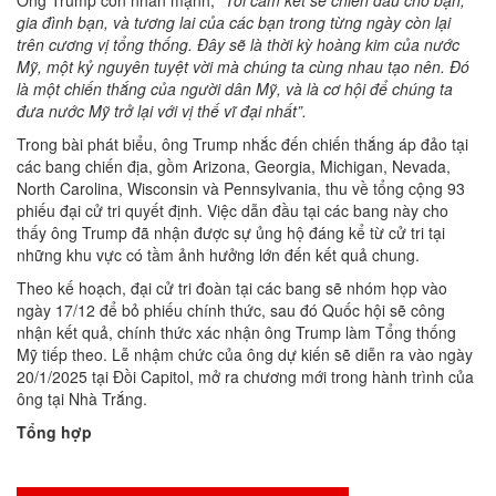
gia đình bạn, và tương lai của các bạn trong từng ngày còn lại
trên cương vị tổng thống. Đây sẽ là thời kỳ hoàng kim của nước
Mỹ, một kỷ nguyên tuyệt vời mà chúng ta cùng nhau tạo nên. Đó
là một chiến thắng của người dân Mỹ, và là cơ hội để chúng ta
đưa nước Mỹ trở lại với vị thế vĩ đại nhất”.
Trong bài phát biểu, ông Trump nhắc đến chiến thắng áp đảo tại
các bang chiến địa, gồm Arizona, Georgia, Michigan, Nevada,
North Carolina, Wisconsin và Pennsylvania, thu về tổng cộng 93
phiếu đại cử tri quyết định. Việc dẫn đầu tại các bang này cho
thấy ông Trump đã nhận được sự ủng hộ đáng kể từ cử tri tại
những khu vực có tầm ảnh hưởng lớn đến kết quả chung.
Theo kế hoạch, đại cử tri đoàn tại các bang sẽ nhóm họp vào
ngày 17/12 để bỏ phiếu chính thức, sau đó Quốc hội sẽ công
nhận kết quả, chính thức xác nhận ông Trump làm Tổng thống
Mỹ tiếp theo. Lễ nhậm chức của ông dự kiến sẽ diễn ra vào ngày
20/1/2025 tại Đồi Capitol, mở ra chương mới trong hành trình của
ông tại Nhà Trắng.
Tổng hợp