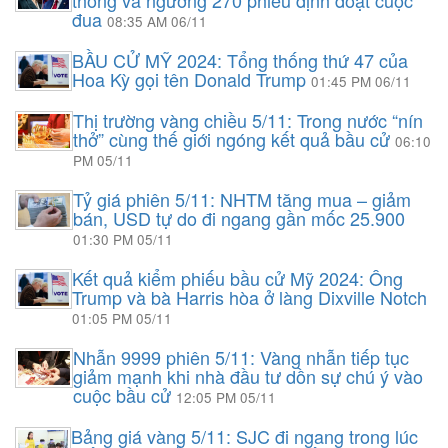
đua
08:35 AM 06/11
BẦU CỬ MỸ 2024: Tổng thống thứ 47 của
Hoa Kỳ gọi tên Donald Trump
01:45 PM 06/11
Thị trường vàng chiều 5/11: Trong nước “nín
thở” cùng thế giới ngóng kết quả bầu cử
06:10
PM 05/11
Tỷ giá phiên 5/11: NHTM tăng mua – giảm
bán, USD tự do đi ngang gần mốc 25.900
01:30 PM 05/11
Kết quả kiểm phiếu bầu cử Mỹ 2024: Ông
Trump và bà Harris hòa ở làng Dixville Notch
01:05 PM 05/11
Nhẫn 9999 phiên 5/11: Vàng nhẫn tiếp tục
giảm mạnh khi nhà đầu tư dồn sự chú ý vào
cuộc bầu cử
12:05 PM 05/11
Bảng giá vàng 5/11: SJC đi ngang trong lúc