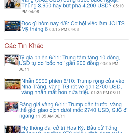
Thủng 3.950 hay bứt phá 4.200 USD?
05:10
PM 04/08
Đọc gì hôm nay 4/8: Cơ hội việc làm JOLTS
Mỹ tháng 6
03:15 PM 04/08
Các Tin Khác
Tỷ giá phiên 6/11: Trung tâm tăng 10 đồng,
USD tự do ‘bốc hơi’ gần 200 đồng
03:05 PM
06/11
Nhẫn 9999 phiên 6/10: Trump rộng cửa vào
Nhà Trắng, vàng TG rớt về gần 2700 USD,
vàng nhẫn mất hơn nửa triệu
01:35 PM 06/11
Bảng giá vàng 6/11: Trump dẫn trước, vàng
thế giới giao dịch dưới mốc 2740 USD, SJC đi
ngang
11:05 AM 06/11
Hệ thống đại cử tri Hoa Kỳ: Bầu cử Tổng
thống và ngưỡng 270 phiếu định đoạt cuộc