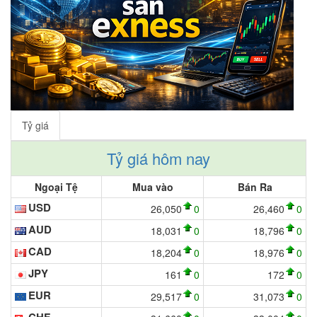
Tỷ giá
Tỷ giá hôm nay
Ngoại Tệ
Mua vào
Bán Ra
USD
26,050
0
26,460
0
AUD
18,031
0
18,796
0
CAD
18,204
0
18,976
0
JPY
161
0
172
0
EUR
29,517
0
31,073
0
CHF