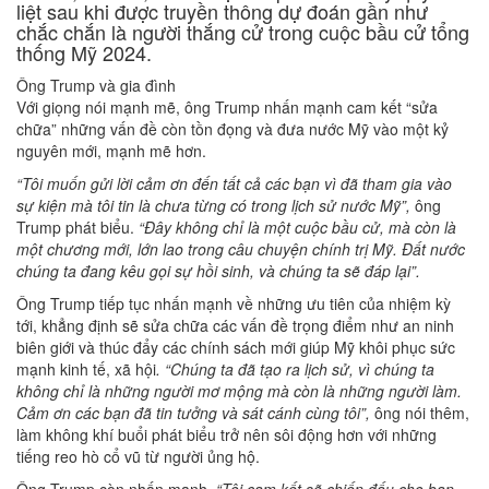
liệt sau khi được truyền thông dự đoán gần như
chắc chắn là người thắng cử trong cuộc bầu cử tổng
thống Mỹ 2024.
Ông Trump và gia đình
Với giọng nói mạnh mẽ, ông Trump nhấn mạnh cam kết “sửa
chữa” những vấn đề còn tồn đọng và đưa nước Mỹ vào một kỷ
nguyên mới, mạnh mẽ hơn.
“Tôi muốn gửi lời cảm ơn đến tất cả các bạn vì đã tham gia vào
sự kiện mà tôi tin là chưa từng có trong lịch sử nước Mỹ”,
ông
Trump phát biểu.
“Đây không chỉ là một cuộc bầu cử, mà còn là
một chương mới, lớn lao trong câu chuyện chính trị Mỹ. Đất nước
chúng ta đang kêu gọi sự hồi sinh, và chúng ta sẽ đáp lại”.
Ông Trump tiếp tục nhấn mạnh về những ưu tiên của nhiệm kỳ
tới, khẳng định sẽ sửa chữa các vấn đề trọng điểm như an ninh
biên giới và thúc đẩy các chính sách mới giúp Mỹ khôi phục sức
mạnh kinh tế, xã hội
. “Chúng ta đã tạo ra lịch sử, vì chúng ta
không chỉ là những người mơ mộng mà còn là những người làm.
Cảm ơn các bạn đã tin tưởng và sát cánh cùng tôi”,
ông nói thêm,
làm không khí buổi phát biểu trở nên sôi động hơn với những
tiếng reo hò cổ vũ từ người ủng hộ.
Ông Trump còn nhấn mạnh,
“Tôi cam kết sẽ chiến đấu cho bạn,