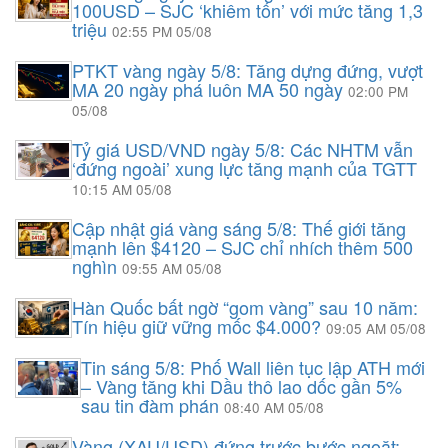
100USD – SJC ‘khiêm tốn’ với mức tăng 1,3
triệu
02:55 PM 05/08
PTKT vàng ngày 5/8: Tăng dựng đứng, vượt
MA 20 ngày phá luôn MA 50 ngày
02:00 PM
05/08
Tỷ giá USD/VND ngày 5/8: Các NHTM vẫn
‘đứng ngoài’ xung lực tăng mạnh của TGTT
10:15 AM 05/08
Cập nhật giá vàng sáng 5/8: Thế giới tăng
mạnh lên $4120 – SJC chỉ nhích thêm 500
nghìn
09:55 AM 05/08
Hàn Quốc bất ngờ “gom vàng” sau 10 năm:
Tín hiệu giữ vững mốc $4.000?
09:05 AM 05/08
Tin sáng 5/8: Phố Wall liên tục lập ATH mới
– Vàng tăng khi Dầu thô lao dốc gần 5%
sau tin đàm phán
08:40 AM 05/08
Vàng (XAU/USD) đứng trước bước ngoặt: