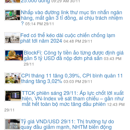
25.000 đồng
09:29 AM 30/11
Nhấp vào đường link thư mục tin nhắn ngân
hàng, mất gần 3 tỉ đồng, ai chịu trách nhiệm
?
05:14 PM 29/11
Fed có thể kéo dài cuộc chiến chống lạm
phát tới năm 2024
04:48 PM 29/11
BlockFi: Công ty tiền ảo từng được định giá
gần 5 tỷ USD đã nộp đơn phá sản
03:43 PM
29/11
CPI tháng 11 tăng 0,39%, CPI bình quân 11
tháng tăng 3,02%
03:03 PM 29/11
TTCK phiên sáng 29/11: Áp lực chốt lời xuất
hiện, VN-Index về sát tham chiếu – gần như
mất hết toàn bộ mức tăng đầu phiên
12:43 PM
29/11
Tỷ giá VND/USD 29/11: Thị trường tự do
quay đầu giảm mạnh, NHTM biến động