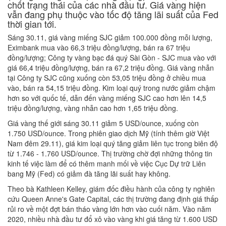
chốt trạng thái của các nhà đầu tư. Giá vàng hiện
vẫn đang phụ thuộc vào tốc độ tăng lãi suất của Fed
thời gian tới.
Sáng 30.11, giá vàng miếng SJC giảm 100.000 đồng mỗi lượng,
Eximbank mua vào 66,3 triệu đồng/lượng, bán ra 67 triệu
đồng/lượng; Công ty vàng bạc đá quý Sài Gòn - SJC mua vào với
giá 66,4 triệu đồng/lượng, bán ra 67,2 triệu đồng. Giá vàng nhẫn
tại Công ty SJC cũng xuống còn 53,05 triệu đồng ở chiều mua
vào, bán ra 54,15 triệu đồng. Kim loại quý trong nước giảm chậm
hơn so với quốc tế, dẫn đến vàng miếng SJC cao hơn lên 14,5
triệu đồng/lượng, vàng nhẫn cao hơn 1,65 triệu đồng.
Giá vàng thế giới sáng 30.11 giảm 5 USD/ounce, xuống còn
1.750 USD/ounce. Trong phiên giao dịch Mỹ (tính thêm giờ Việt
Nam đêm 29.11), giá kim loại quý tăng giảm liên tục trong biên độ
từ 1.746 - 1.760 USD/ounce. Thị trường chờ đợi những thông tin
kinh tế việc làm để có thêm manh mối về việc Cục Dự trữ Liên
bang Mỹ (Fed) có giảm đà tăng lãi suất hay không.
Theo bà Kathleen Kelley, giám đốc điều hành của công ty nghiên
cứu Queen Anne's Gate Capital, các thị trường đang định giá thấp
rủi ro về một đợt bán tháo vàng lớn hơn vào cuối năm. Vào năm
2020, nhiều nhà đầu tư đổ xô vào vàng khi giá tăng từ 1.600 USD