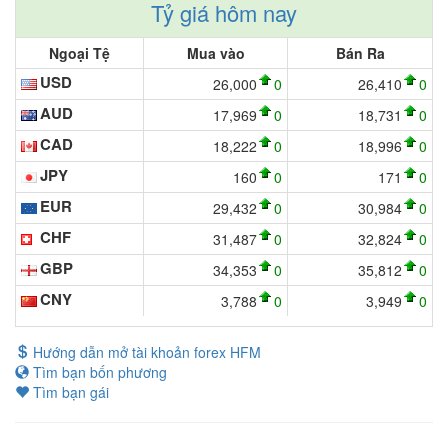
Tỷ giá hôm nay
Ngoại Tệ
Mua vào
Bán Ra
USD
26,000
0
26,410
0
AUD
17,969
0
18,731
0
CAD
18,222
0
18,996
0
JPY
160
0
171
0
EUR
29,432
0
30,984
0
CHF
31,487
0
32,824
0
GBP
34,353
0
35,812
0
CNY
3,788
0
3,949
0
Hướng dẫn mở tài khoản forex HFM
Tìm bạn bốn phương
Tìm bạn gái