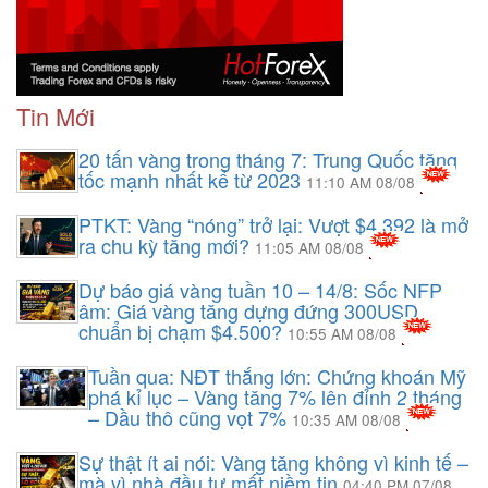
Tin Mới
20 tấn vàng trong tháng 7: Trung Quốc tăng
tốc mạnh nhất kể từ 2023
11:10 AM 08/08
PTKT: Vàng “nóng” trở lại: Vượt $4.392 là mở
ra chu kỳ tăng mới?
11:05 AM 08/08
Dự báo giá vàng tuần 10 – 14/8: Sốc NFP
âm: Giá vàng tăng dựng đứng 300USD,
chuẩn bị chạm $4.500?
10:55 AM 08/08
Tuần qua: NĐT thắng lớn: Chứng khoán Mỹ
phá kỉ lục – Vàng tăng 7% lên đỉnh 2 tháng
– Dầu thô cũng vọt 7%
10:35 AM 08/08
Sự thật ít ai nói: Vàng tăng không vì kinh tế –
mà vì nhà đầu tư mất niềm tin
04:40 PM 07/08