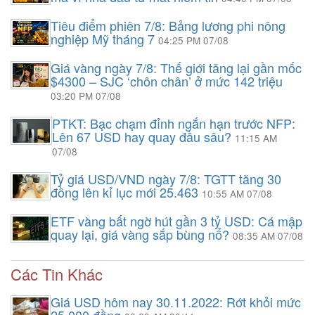
Tiêu điểm phiên 7/8: Bảng lương phi nông
nghiệp Mỹ tháng 7
04:25 PM 07/08
Giá vàng ngày 7/8: Thế giới tăng lại gần mốc
$4300 – SJC ‘chôn chân’ ở mức 142 triệu
03:20 PM 07/08
PTKT: Bạc chạm đỉnh ngắn hạn trước NFP:
Lên 67 USD hay quay đầu sâu?
11:15 AM
07/08
Tỷ giá USD/VND ngày 7/8: TGTT tăng 30
đồng lên kỉ lục mới 25.463
10:55 AM 07/08
ETF vàng bất ngờ hút gần 3 tỷ USD: Cá mập
quay lại, giá vàng sắp bùng nổ?
08:35 AM 07/08
Các Tin Khác
Giá USD hôm nay 30.11.2022: Rớt khỏi mức