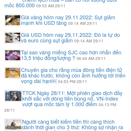
mốc 800.000
09:53 AM 29/11
Giá vàng hôm nay 29.11.2022: Sụt giảm
mạnh khi USD tăng
09:14 AM 29/11
Giá USD hôm nay 29.11.2022: Đô la tự do
và euro cùng sụt giảm
09:14 AM 29/11
Tại sao vàng miếng SJC cao hơn nhẫn đến
13,5 triệu đồng/lượng ?
06:44 AM 29/11
Chuyên gia cho rằng mùa đông tiền điện tử
đã khác trước, không còn ảnh hưởng tới triển
vọng dài hạn￼
04:53 PM 28/11
TTCK Ngày 28/11: Một phiên giao dịch đầy
khởi sắc với dòng tiền bùng nổ, VN-Index
vượt qua mốc tâm lý 1.000 điểm
04:13 PM
28/11
Người càng biết kiếm tiền thì càng thích
dành thời gian cho 3 thứ: Không sợ nhận ra