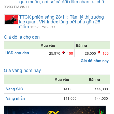
quá muộn, chỉ sợ cả đời dậm chân tại chỗ
03:03 PM 28/11
TTCK phiên sáng 28/11: Tâm lý thị trường
lạc quan, VN-Index tăng bứt phá gần 28
điểm
12:28 PM 28/11
Giá đô la chợ đen
Mua vào
Bán ra
USD chợ đen
25,970
-100
26,000
-100
Giá đô hôm nay
Giá vàng hôm nay
Mua vào
Bán ra
Vàng SJC
141,000
144,000
Vàng nhẫn
141,000
144,030