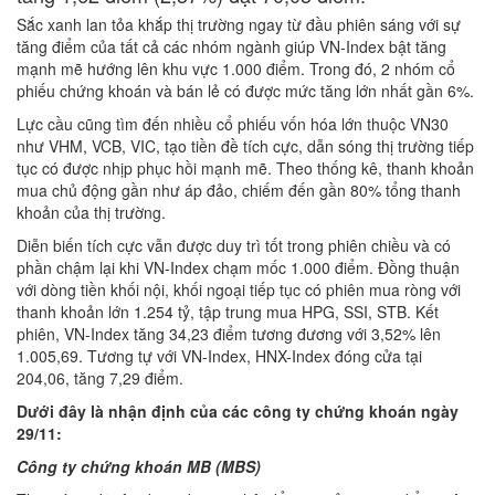
Sắc xanh lan tỏa khắp thị trường ngay từ đầu phiên sáng với sự
tăng điểm của tất cả các nhóm ngành giúp VN-Index bật tăng
mạnh mẽ hướng lên khu vực 1.000 điểm. Trong đó, 2 nhóm cổ
phiếu chứng khoán và bán lẻ có được mức tăng lớn nhất gần 6%.
Lực cầu cũng tìm đến nhiều cổ phiếu vốn hóa lớn thuộc VN30
như VHM, VCB, VIC, tạo tiền đề tích cực, dẫn sóng thị trường tiếp
tục có được nhịp phục hồi mạnh mẽ. Theo thống kê, thanh khoản
mua chủ động gần như áp đảo, chiếm đến gần 80% tổng thanh
khoản của thị trường.
Diễn biến tích cực vẫn được duy trì tốt trong phiên chiều và có
phần chậm lại khi VN-Index chạm mốc 1.000 điểm. Đồng thuận
với dòng tiền khối nội, khối ngoại tiếp tục có phiên mua ròng với
thanh khoản lớn 1.254 tỷ, tập trung mua HPG, SSI, STB. Kết
phiên, VN-Index tăng 34,23 điểm tương đương với 3,52% lên
1.005,69. Tương tự với VN-Index, HNX-Index đóng cửa tại
204,06, tăng 7,29 điểm.
Dưới đây là nhận định của các công ty chứng khoán ngày
29/11:
Công ty chứng khoán MB (MBS)