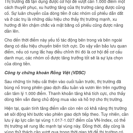
Thị trường đã tận dụng được cơ hội để vượt cản 1.000 điểm một
cách thuyết phục, xu hướng tăng của thị trường càng được củng
cố. Sự luân chuyển của dòng tiền ở các nhóm cổ phiếu dẫn dắt
và ở các trụ là những dấu hiệu cho thấy thị trường mạnh, xu
hướng đi lên chậm chắc và mặt bằng cổ phiếu cũng được nâng
dần lên.
Cho đến thời điểm này yếu tố tác động bên trong và bên ngoài
đang có dấu hiệu chuyển biến tích cực. Do vậy vẫn bảo lưu quan
điểm, nếu có rung lắc hay điều chỉnh thì đó là cơ hội để cơ cấu
danh mục, các nhóm cổ được tăng trưởng tốt sẽ là sự lựa chọn
của dòng tiền.
Công ty chứng khoán Rồng Việt (VDSC)
Sau những tín hiệu cải thiện vào cuối tuần trước, thị trường đã
bùng nổ trong phiên giao dịch đầu tuần và vươn lên trên ngưỡng
cản tâm lý 1.000 điểm. Thanh khoản tăng khá tích cực, cho thấy
dòng tiền vẫn đang chủ động mua vào và hỗ trợ cho thị trường.
Hiện tại, quán tính tăng điểm vẫn còn nên có khả năng thị trường
sẽ sôi động khi bước vào phiên giao dịch tiếp theo. Tuy nhiên, cần
lưu ý áp lực cản tại vùng 1.017-1.027 điểm của VN-Index, có thể
thị trường sẽ rung lắc mạnh tại vùng này. Đồng thời, đây cũng là
vùng thử thách cần vượt qua trong thời gian tới để thị trường có