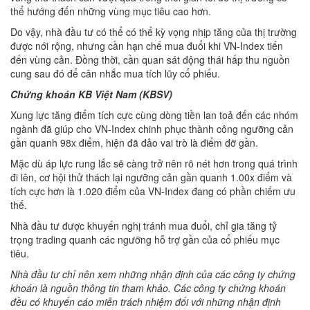
thể hướng đến những vùng mục tiêu cao hơn.
Do vậy, nhà đầu tư có thể có thể kỳ vọng nhịp tăng của thị trường
được nới rộng, nhưng cần hạn chế mua đuổi khi VN-Index tiến
đến vùng cản. Đồng thời, cần quan sát động thái hấp thu nguồn
cung sau đó để cân nhắc mua tích lũy cổ phiếu.
Chứng khoán KB Việt Nam (KBSV)
Xung lực tăng điểm tích cực cùng dòng tiền lan toả đến các nhóm
ngành đã giúp cho VN-Index chinh phục thành công ngưỡng cản
gần quanh 98x điểm, hiện đã đảo vai trò là điểm đỡ gần.
Mặc dù áp lực rung lắc sẽ càng trở nên rõ nét hơn trong quá trình
đi lên, cơ hội thử thách lại ngưỡng cản gần quanh 1.00x điểm và
tích cực hơn là 1.020 điểm của VN-Index đang có phần chiếm ưu
thế.
Nhà đầu tư được khuyến nghị tránh mua đuổi, chỉ gia tăng tỷ
trọng trading quanh các ngưỡng hỗ trợ gần của cổ phiếu mục
tiêu.
Nhà đầu tư chỉ nên xem những nhận định của các công ty chứng
khoán là nguồn thông tin tham khảo. Các công ty chứng khoán
đều có khuyến cáo miễn trách nhiệm đối với những nhận định