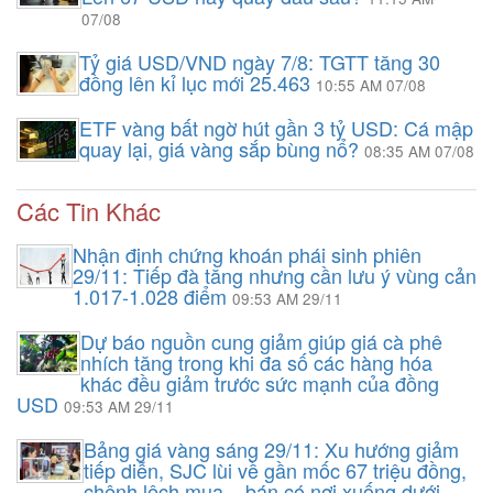
07/08
Tỷ giá USD/VND ngày 7/8: TGTT tăng 30
đồng lên kỉ lục mới 25.463
10:55 AM 07/08
ETF vàng bất ngờ hút gần 3 tỷ USD: Cá mập
quay lại, giá vàng sắp bùng nổ?
08:35 AM 07/08
Các Tin Khác
Nhận định chứng khoán phái sinh phiên
29/11: Tiếp đà tăng nhưng cần lưu ý vùng cản
1.017-1.028 điểm
09:53 AM 29/11
Dự báo nguồn cung giảm giúp giá cà phê
nhích tăng trong khi đa số các hàng hóa
khác đều giảm trước sức mạnh của đồng
USD
09:53 AM 29/11
Bảng giá vàng sáng 29/11: Xu hướng giảm
tiếp diễn, SJC lùi về gần mốc 67 triệu đồng,
chênh lệch mua – bán có nơi xuống dưới