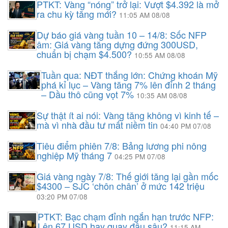
PTKT: Vàng “nóng” trở lại: Vượt $4.392 là mở
ra chu kỳ tăng mới?
11:05 AM 08/08
Dự báo giá vàng tuần 10 – 14/8: Sốc NFP
âm: Giá vàng tăng dựng đứng 300USD,
chuẩn bị chạm $4.500?
10:55 AM 08/08
Tuần qua: NĐT thắng lớn: Chứng khoán Mỹ
phá kỉ lục – Vàng tăng 7% lên đỉnh 2 tháng
– Dầu thô cũng vọt 7%
10:35 AM 08/08
Sự thật ít ai nói: Vàng tăng không vì kinh tế –
mà vì nhà đầu tư mất niềm tin
04:40 PM 07/08
Tiêu điểm phiên 7/8: Bảng lương phi nông
nghiệp Mỹ tháng 7
04:25 PM 07/08
Giá vàng ngày 7/8: Thế giới tăng lại gần mốc
$4300 – SJC ‘chôn chân’ ở mức 142 triệu
03:20 PM 07/08
PTKT: Bạc chạm đỉnh ngắn hạn trước NFP:
Lên 67 USD hay quay đầu sâu?
11:15 AM