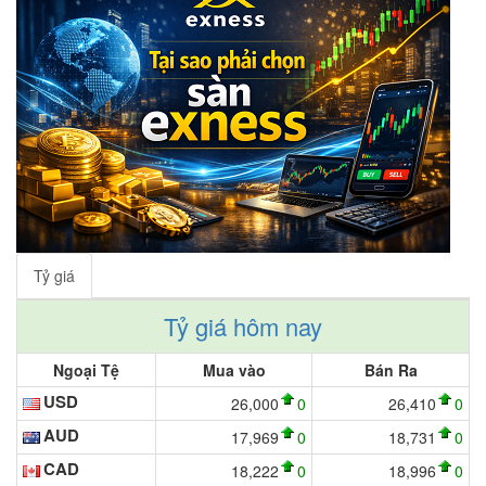
Tỷ giá
Tỷ giá hôm nay
Ngoại Tệ
Mua vào
Bán Ra
USD
26,000
0
26,410
0
AUD
17,969
0
18,731
0
CAD
18,222
0
18,996
0