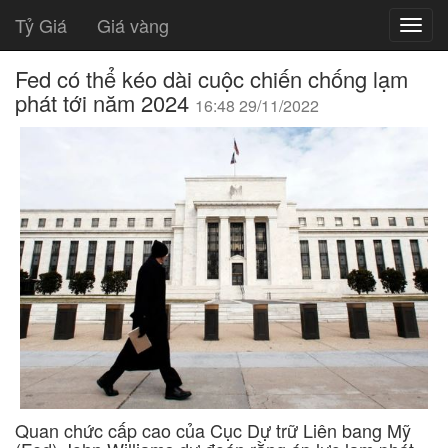
Tỷ Giá
Giá vàng
Fed có thể kéo dài cuộc chiến chống lạm
phát tới năm 2024
16:48 29/11/2022
Quan chức cấp cao của Cục Dự trữ Liên bang Mỹ