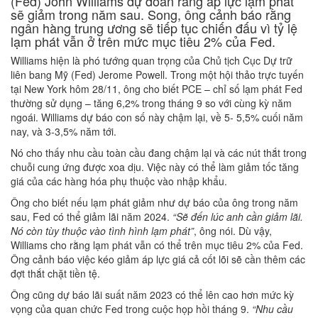
(Fed) John Williams dự đoán rằng áp lực lạm phát
sẽ giảm trong năm sau. Song, ông cảnh báo rằng
ngân hàng trung ương sẽ tiếp tục chiến đấu vì tỷ lệ
lạm phát vẫn ở trên mức mục tiêu 2% của Fed.
Williams hiện là phó tướng quan trọng của Chủ tịch Cục Dự trữ
liên bang Mỹ (Fed) Jerome Powell. Trong một hội thảo trực tuyến
tại New York hôm 28/11, ông cho biết PCE – chỉ số lạm phát Fed
thường sử dụng – tăng 6,2% trong tháng 9 so với cùng kỳ năm
ngoái. Williams dự báo con số này chậm lại, về 5- 5,5% cuối năm
nay, và 3-3,5% năm tới.
Nó cho thấy nhu cầu toàn cầu đang chậm lại và các nút thắt trong
chuỗi cung ứng được xoa dịu. Việc này có thể làm giảm tốc tăng
giá của các hàng hóa phụ thuộc vào nhập khẩu.
Ông cho biết nếu lạm phát giảm như dự báo của ông trong năm
sau, Fed có thể giảm lãi năm 2024.
“Sẽ đến lúc anh cần giảm lãi.
Nó còn tùy thuộc vào tình hình lạm phát”
, ông nói. Dù vậy,
Williams cho rằng lạm phát vẫn có thể trên mục tiêu 2% của Fed.
Ông cảnh báo việc kéo giảm áp lực giá cả cốt lõi sẽ cần thêm các
đợt thắt chặt tiền tệ.
Ông cũng dự báo lãi suất năm 2023 có thể lên cao hơn mức kỳ
vọng của quan chức Fed trong cuộc họp hồi tháng 9.
“Nhu cầu