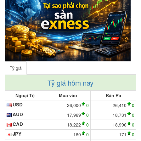
Tỷ giá
Tỷ giá hôm nay
Ngoại Tệ
Mua vào
Bán Ra
USD
26,000
0
26,410
0
AUD
17,969
0
18,731
0
CAD
18,222
0
18,996
0
JPY
160
0
171
0