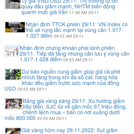
Tỷ giá VND/USD 29/11: Thị trường tự do
quay đầu giảm mạnh, NHTM biến động
quanh mức giá trần
11:38 AM 29/11
Nhận định TTCK phiên 29/11: VN-Index có
thể sẽ rung lắc mạnh tại vùng cản 1.017-
1.027 điểm
09:53 AM 29/11
Nhận định chứng khoán phái sinh phiên
29/11: Tiếp đà tăng nhưng cần lưu ý vùng cản
1.017-1.028 điểm
09:53 AM 29/11
Dự báo nguồn cung giảm giúp giá cà phê
nhích tăng trong khi đa số các hàng hóa
khác đều giảm trước sức mạnh của đồng
USD
09:53 AM 29/11
Bảng giá vàng sáng 29/11: Xu hướng giảm
tiếp diễn, SJC lùi về gần mốc 67 triệu đồng,
chênh lệch mua – bán có nơi xuống dưới
mốc 800.000
09:53 AM 29/11
Giá vàng hôm nay 29.11.2022: Sụt giảm