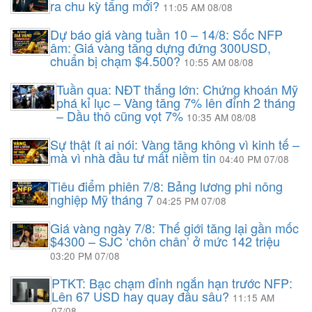
ra chu kỳ tăng mới?
11:05 AM 08/08
Dự báo giá vàng tuần 10 – 14/8: Sốc NFP
âm: Giá vàng tăng dựng đứng 300USD,
chuẩn bị chạm $4.500?
10:55 AM 08/08
Tuần qua: NĐT thắng lớn: Chứng khoán Mỹ
phá kỉ lục – Vàng tăng 7% lên đỉnh 2 tháng
– Dầu thô cũng vọt 7%
10:35 AM 08/08
Sự thật ít ai nói: Vàng tăng không vì kinh tế –
mà vì nhà đầu tư mất niềm tin
04:40 PM 07/08
Tiêu điểm phiên 7/8: Bảng lương phi nông
nghiệp Mỹ tháng 7
04:25 PM 07/08
Giá vàng ngày 7/8: Thế giới tăng lại gần mốc
$4300 – SJC ‘chôn chân’ ở mức 142 triệu
03:20 PM 07/08
PTKT: Bạc chạm đỉnh ngắn hạn trước NFP:
Lên 67 USD hay quay đầu sâu?
11:15 AM
07/08