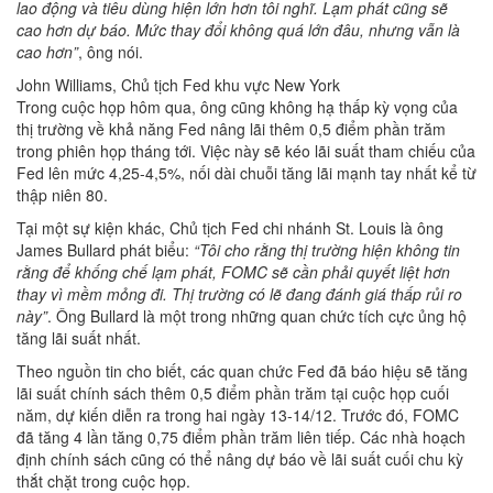
lao động và tiêu dùng hiện lớn hơn tôi nghĩ. Lạm phát cũng sẽ
cao hơn dự báo. Mức thay đổi không quá lớn đâu, nhưng vẫn là
cao hơn”
, ông nói.
John Williams, Chủ tịch Fed khu vực New York
Trong cuộc họp hôm qua, ông cũng không hạ thấp kỳ vọng của
thị trường về khả năng Fed nâng lãi thêm 0,5 điểm phần trăm
trong phiên họp tháng tới. Việc này sẽ kéo lãi suất tham chiếu của
Fed lên mức 4,25-4,5%, nối dài chuỗi tăng lãi mạnh tay nhất kể từ
thập niên 80.
Tại một sự kiện khác, Chủ tịch Fed chi nhánh St. Louis là ông
James Bullard phát biểu:
“Tôi cho rằng thị trường hiện không tin
rằng để khống chế lạm phát, FOMC sẽ cần phải quyết liệt hơn
thay vì mềm mỏng đi. Thị trường có lẽ đang đánh giá thấp rủi ro
này”
. Ông Bullard là một trong những quan chức tích cực ủng hộ
tăng lãi suất nhất.
Theo nguồn tin cho biết, các quan chức Fed đã báo hiệu sẽ tăng
lãi suất chính sách thêm 0,5 điểm phần trăm tại cuộc họp cuối
năm, dự kiến diễn ra trong hai ngày 13-14/12. Trước đó, FOMC
đã tăng 4 lần tăng 0,75 điểm phần trăm liên tiếp. Các nhà hoạch
định chính sách cũng có thể nâng dự báo về lãi suất cuối chu kỳ
thắt chặt trong cuộc họp.