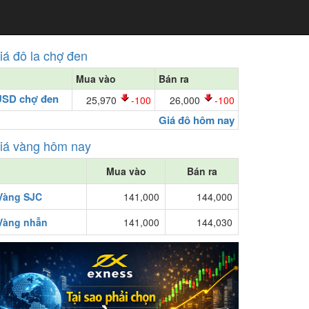
iá đô la chợ đen
Mua vào
Bán ra
USD chợ đen
25,970
-100
26,000
-100
Giá đô hôm nay
iá vàng hôm nay
Mua vào
Bán ra
Vàng SJC
141,000
144,000
Vàng nhẫn
141,000
144,030