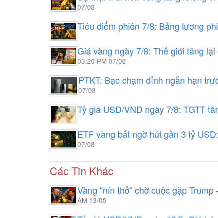
07/08
Tiêu điểm phiên 7/8: Bảng lương ph
Giá vàng ngày 7/8: Thế giới tăng lạ
03:20 PM 07/08
PTKT: Bạc chạm đỉnh ngắn hạn tr
07/08
Tỷ giá USD/VND ngày 7/8: TGTT tăn
ETF vàng bất ngờ hút gần 3 tỷ USD
07/08
Các Tin Khác
Vàng “nín thở” chờ cuộc gặp Trump 
AM 13/05