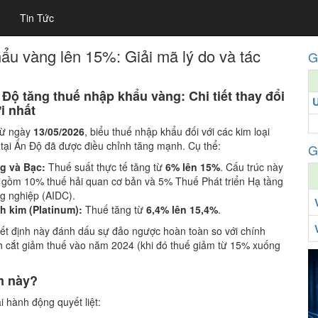
Tin Tức
ẩu vàng lên 15%: Giải mã lý do và tác
G
 Độ tăng thuế nhập khẩu vàng: Chi tiết thay đổi
i nhất
từ ngày
13/05/2026
, biểu thuế nhập khẩu đối với các kim loại
 tại Ấn Độ đã được điều chỉnh tăng mạnh.
Cụ thể:
G
g và Bạc:
Thuế suất thực tế tăng từ
6% lên 15%
. Cấu trúc này
 gồm 10% thuế hải quan cơ bản và 5% Thuế Phát triển Hạ tầng
g nghiệp (AIDC).
h kim (Platinum):
Thuế tăng từ
6,4% lên 15,4%
.
ết định này đánh dấu sự đảo ngược hoàn toàn so với chính
h cắt giảm thuế vào năm 2024 (khi đó thuế giảm từ 15% xuống
ểm này?
 hành động quyết liệt: