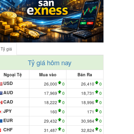
Tỷ giá
Tỷ giá hôm nay
Ngoại Tệ
Mua vào
Bán Ra
USD
26,000
0
26,410
0
AUD
17,969
0
18,731
0
CAD
18,222
0
18,996
0
JPY
160
0
171
0
EUR
29,432
0
30,984
0
CHF
31,487
0
32,824
0