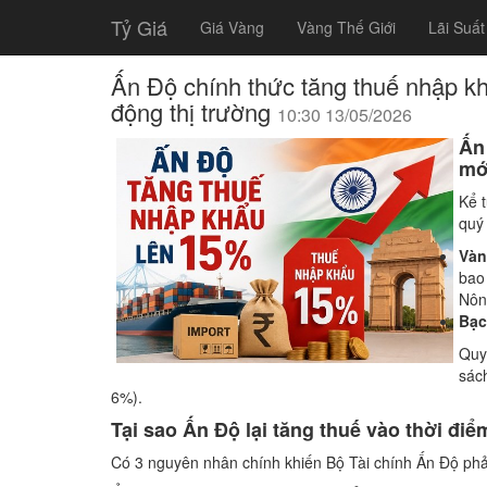
Tỷ Giá
Giá Vàng
Vàng Thế Giới
Lãi Suất
Ấn Độ chính thức tăng thuế nhập kh
động thị trường
10:30 13/05/2026
Ấn
mớ
Kể 
quý
Vàn
bao
Nôn
Bạc
Quy
sác
6%).
Tại sao Ấn Độ lại tăng thuế vào thời đi
Có 3 nguyên nhân chính khiến Bộ Tài chính Ấn Độ phải