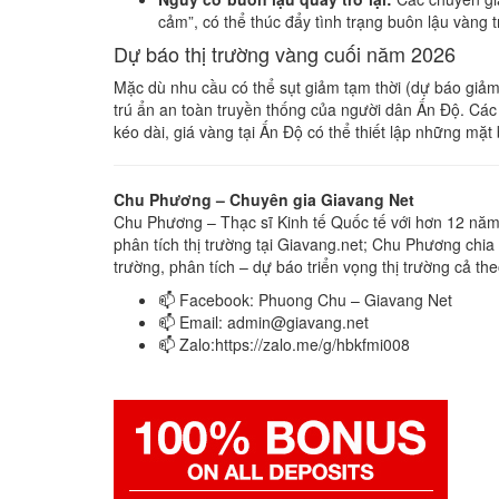
cảm”, có thể thúc đẩy tình trạng buôn lậu vàng 
Dự báo thị trường vàng cuối năm 2026
Mặc dù nhu cầu có thể sụt giảm tạm thời (dự báo giảm
trú ẩn an toàn truyền thống của người dân Ấn Độ. Các 
kéo dài, giá vàng tại Ấn Độ có thể thiết lập những mặ
Chu Phương – Chuyên gia Giavang Net
Chu Phương – Thạc sĩ Kinh tế Quốc tế với hơn 12 năm t
phân tích thị trường tại Giavang.net; Chu Phương chia s
trường, phân tích – dự báo triển vọng thị trường cả th
📫 Facebook: Phuong Chu – Giavang Net
📫 Email:
admin@giavang.net
📫 Zalo:https://zalo.me/g/hbkfmi008