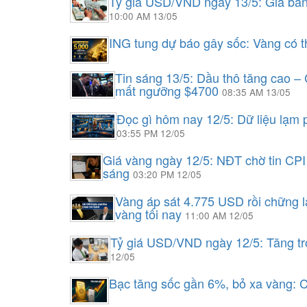
Tỷ giá USD/VND ngày 13/5: Giá bán
10:00 AM 13/05
ING tung dự báo gây sốc: Vàng có
Tin sáng 13/5: Dầu thô tăng cao – 
mất ngưỡng $4700
08:35 AM 13/05
Đọc gì hôm nay 12/5: Dữ liệu lạm 
03:55 PM 12/05
Giá vàng ngày 12/5: NĐT chờ tin CPI
sáng
03:20 PM 12/05
Vàng áp sát 4.775 USD rồi chững l
vàng tối nay
11:00 AM 12/05
Tỷ giá USD/VND ngày 12/5: Tăng tro
12/05
Bạc tăng sốc gần 6%, bỏ xa vàng: 