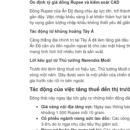
Ổn định tỷ giá đồng Rupee và kiểm soát CAD
Đồng Rupee của Ấn Độ đang chịu áp lực lớn, trở thàn
gần đây.
Việc nhập khẩu vàng ồ ạt khiến thâm hụt tài 
hy vọng giảm lượng nhập khẩu không thiết yếu để giảm
Tác động từ khủng hoảng Tây Á
Căng thẳng địa chính trị tại Tây Á đã làm tăng giá dầ
Ấn Độ cần ưu tiên nguồn ngoại tệ cho các mặt hàng t
mang tính tích trữ nhiều hơn là sản xuất.
Lời kêu gọi từ Thủ tướng Narendra Modi
Trước khi lệnh tăng thuế có hiệu lực, Thủ tướng Modi
vòng một năm.
Đây được xem là một phần của chiến dị
gia trước các rủi ro bên ngoài.
Tác động của việc tăng thuế đến thị tr
Động thái này ngay lập tức gây ra những biến động đán
Giá vàng nội địa tăng vọt:
Ngay sau thông báo,
khoảng 1.500 Rupee mỗi 10 gram.
Cổ phiếu ngành trang sức lao dốc:
Các công 
3-6% do lo ngại nhu cầu tiêu thụ giảm sút.
Nguy cơ buôn lậu quay trở lại:
Các chuyên gi