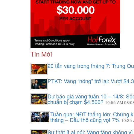
Tin Mới
20 tấn vàng trong tháng 7: Trung Q
PTKT: Vàng “nóng” trở lại: Vượt $4.
Dự báo giá vàng tuần 10 – 14/8: S
chuẩn bị chạm $4.500?
10:55 AM 08/0
Tuần qua: NĐT thắng lớn: Chứng k
tháng – Dầu thô cũng vọt 7%
10:35
Sự thật ít ai nói: Vàng tăng không v