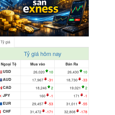
Tỷ giá
Tỷ giá hôm nay
Ngoại Tệ
Mua vào
Bán Ra
USD
26,020
10
26,430
10
AUD
17,967
-31
18,730
-33
CAD
18,246
2
19,021
2
JPY
160
-1
171
-1
EUR
29,457
-53
31,011
-55
CHF
31,472
-171
32,808
-178