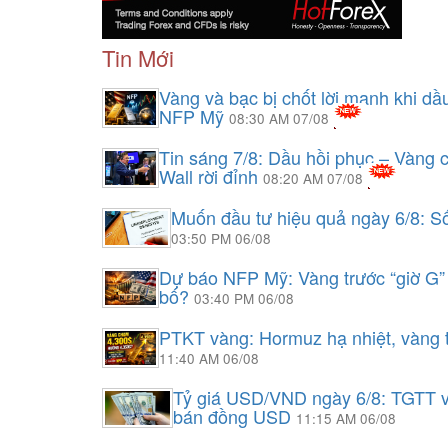
Tin Mới
Vàng và bạc bị chốt lời mạnh khi dầu
NFP Mỹ
08:30 AM 07/08
Tin sáng 7/8: Dầu hồi phục – Vàng 
Wall rời đỉnh
08:20 AM 07/08
Muốn đầu tư hiệu quả ngày 6/8: Số
03:50 PM 06/08
Dự báo NFP Mỹ: Vàng trước “giờ G” 
bố?
03:40 PM 06/08
PTKT vàng: Hormuz hạ nhiệt, vàng t
11:40 AM 06/08
Tỷ giá USD/VND ngày 6/8: TGTT v
bán đồng USD
11:15 AM 06/08