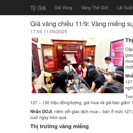
Tỷ Giá
Giá Vàng
Vàng Thế Giới
Lãi Suất
Giá vàng chiều 11/9: Vàng miếng sụ
17:05 11/09/2025
Th
Cập
gia
mua 
chố
Nhẫ
127
nghì
Tro
127 – 130 triệu đồng/lượng, giá mua và giá bán giảm 7
Nhẫn DOJI
, niêm yết giao dịch mua – bán ở mức 127,5
cuối ngày hôm qua.
Thị trường vàng miếng