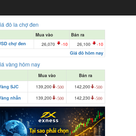
iá đô la chợ đen
Mua vào
Bán ra
USD chợ đen
26,070
-10
26,100
-10
Giá đô hôm nay
iá vàng hôm nay
Mua vào
Bán ra
Vàng SJC
139,200
142,200
-500
-500
Vàng nhẫn
139,200
142,230
-500
-500