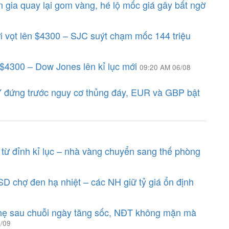
 gia quay lại gom vàng, hé lộ mốc giá gây bất ngờ
ới vọt lên $4300 – SJC suýt chạm mốc 144 triệu
 $4300 – Dow Jones lên kỉ lục mới
09:20 AM 06/08
 đứng trước nguy cơ thủng đáy, EUR và GBP bật
 từ đỉnh kỉ lục – nhà vàng chuyển sang thế phòng
D chợ đen hạ nhiệt – các NH giữ tỷ giá ổn định
hẹ sau chuỗi ngày tăng sốc, NĐT không mặn mà
/09