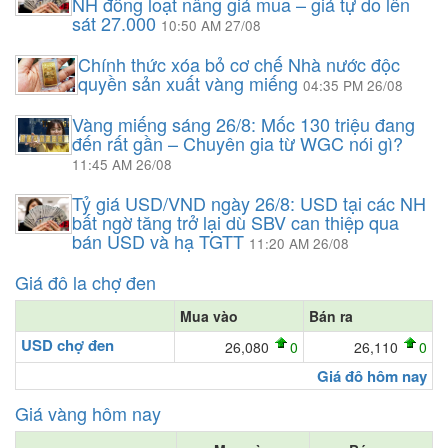
NH đồng loạt nâng giá mua – giá tự do lên
sát 27.000
10:50 AM 27/08
Chính thức xóa bỏ cơ chế Nhà nước độc
quyền sản xuất vàng miếng
04:35 PM 26/08
Vàng miếng sáng 26/8: Mốc 130 triệu đang
đến rất gần – Chuyên gia từ WGC nói gì?
11:45 AM 26/08
Tỷ giá USD/VND ngày 26/8: USD tại các NH
bất ngờ tăng trở lại dù SBV can thiệp qua
bán USD và hạ TGTT
11:20 AM 26/08
Giá đô la chợ đen
Mua vào
Bán ra
USD chợ đen
26,080
0
26,110
0
Giá đô hôm nay
Giá vàng hôm nay