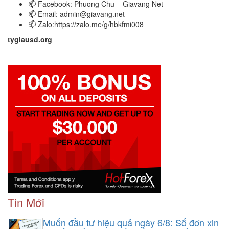
📫 Facebook: Phuong Chu – Giavang Net
📫 Email:
admin@giavang.net
📫 Zalo:https://zalo.me/g/hbkfmi008
tygiausd.org
Tin Mới
Muốn đầu tư hiệu quả ngày 6/8: Số đơn xin