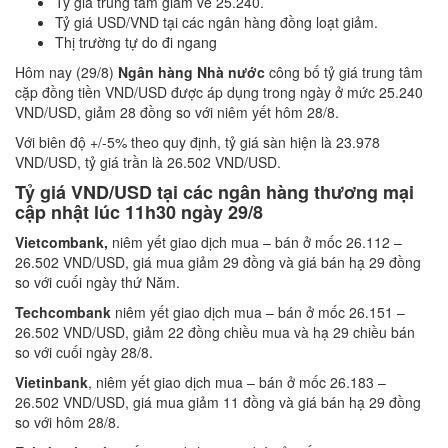
Tỷ giá trung tâm giảm về 25.240.
Tỷ giá USD/VND tại các ngân hàng đồng loạt giảm.
Thị trường tự do đi ngang
Hôm nay (29/8)
Ngân hàng Nhà nước
công bố tỷ giá trung tâm
cặp đồng tiền VND/USD được áp dụng trong ngày ở mức 25.240
VND/USD, giảm 28 đồng so với niêm yết hôm 28/8.
Với biên độ +/-5% theo quy định, tỷ giá sàn hiện là 23.978
VND/USD, tỷ giá trần là 26.502 VND/USD.
Tỷ giá VND/USD tại các ngân hàng thương mại
cập nhật lúc
11h3
0
ngày 29/8
Vietcombank,
niêm yết giao dịch mua – bán ở mốc 26.112 –
26.502 VND/USD, giá mua giảm 29 đồng và giá bán hạ 29 đồng
so với cuối ngày thứ Năm.
Techcombank
niêm yết giao dịch mua – bán ở mốc 26.151 –
26.502 VND/USD, giảm 22 đồng chiều mua và hạ 29 chiều bán
so với cuối ngày 28/8.
Vietinbank
, niêm yết giao dịch mua – bán ở mốc 26.183 –
26.502 VND/USD, giá mua giảm 11 đồng và giá bán hạ 29 đồng
so với hôm 28/8.