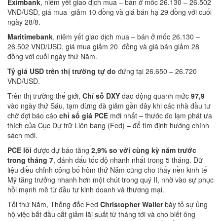
Eximbank
, niêm yết giao dịch mua – bán ở mốc 26.130 – 26.502
VND/USD, giá mua giảm 10 đồng và giá bán hạ 29 đồng với cuối
ngày 28/8.
Mari
t
imebank
, niêm yết giao dịch mua – bán ở mốc 26.130 –
26.502 VND/USD, giá mua giảm 20 đồng và giá bán giảm 28
đồng với cuối ngày thứ Năm.
Tỷ giá USD trên thị trường tự do
đứng tại 26.650 – 26.720
VND/USD.
Trên thị trường thế giới,
Chỉ số DXY
dao động quanh mức
97,9
vào ngày thứ Sáu, tạm dừng đà giảm gần đây khi các nhà đầu tư
chờ đợi báo cáo
chỉ số giá PCE
mới nhất – thước đo lạm phát ưa
thích của Cục Dự trữ Liên bang (Fed) – để tìm định hướng chính
sách mới.
PCE lõi
được dự báo tăng
2,9% so với cùng kỳ năm trước
trong tháng 7
, đánh dấu tốc độ nhanh nhất trong 5 tháng. Dữ
liệu điều chỉnh công bố hôm thứ Năm cũng cho thấy nền kinh tế
Mỹ tăng trưởng nhanh hơn một chút trong quý II, nhờ vào sự phục
hồi mạnh mẽ từ đầu tư kinh doanh và thương mại.
Tối thứ Năm, Thống đốc Fed
Christopher Waller
bày tỏ sự ủng
hộ việc bắt đầu cắt giảm lãi suất từ tháng tới và cho biết ông