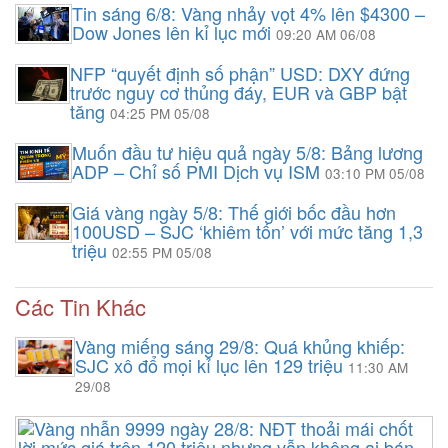
Tin sáng 6/8: Vàng nhảy vọt 4% lên $4300 –
Dow Jones lên kỉ lục mới
09:20 AM 06/08
NFP “quyết định số phận” USD: DXY đứng
trước nguy cơ thủng đáy, EUR và GBP bật
tăng
04:25 PM 05/08
Muốn đầu tư hiệu quả ngày 5/8: Bảng lương
ADP – Chỉ số PMI Dịch vụ ISM
03:10 PM 05/08
Giá vàng ngày 5/8: Thế giới bốc đầu hơn
100USD – SJC ‘khiêm tốn’ với mức tăng 1,3
triệu
02:55 PM 05/08
Các Tin Khác
Vàng miếng sáng 29/8: Quá khủng khiếp:
SJC xô đổ mọi kỉ lục lên 129 triệu
11:30 AM
29/08