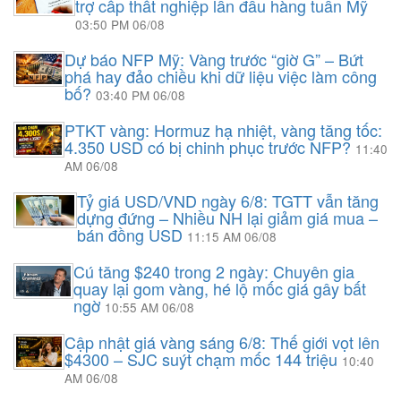
trợ cấp thất nghiệp lần đầu hàng tuần Mỹ
03:50 PM 06/08
Dự báo NFP Mỹ: Vàng trước “giờ G” – Bứt
phá hay đảo chiều khi dữ liệu việc làm công
bố?
03:40 PM 06/08
PTKT vàng: Hormuz hạ nhiệt, vàng tăng tốc:
4.350 USD có bị chinh phục trước NFP?
11:40
AM 06/08
Tỷ giá USD/VND ngày 6/8: TGTT vẫn tăng
dựng đứng – Nhiều NH lại giảm giá mua –
bán đồng USD
11:15 AM 06/08
Cú tăng $240 trong 2 ngày: Chuyên gia
quay lại gom vàng, hé lộ mốc giá gây bất
ngờ
10:55 AM 06/08
Cập nhật giá vàng sáng 6/8: Thế giới vọt lên
$4300 – SJC suýt chạm mốc 144 triệu
10:40
AM 06/08