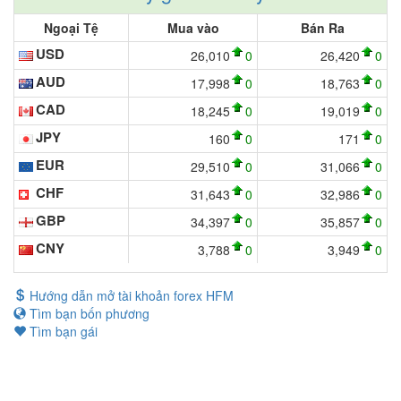
Ngoại Tệ
Mua vào
Bán Ra
USD
26,010
0
26,420
0
AUD
17,998
0
18,763
0
CAD
18,245
0
19,019
0
JPY
160
0
171
0
EUR
29,510
0
31,066
0
CHF
31,643
0
32,986
0
GBP
34,397
0
35,857
0
CNY
3,788
0
3,949
0
Hướng dẫn mở tài khoản forex HFM
Tìm bạn bốn phương
Tìm bạn gái
© 2026 -
tygiausd.org