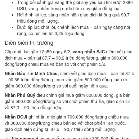
Trong bối cảnh giá vàng thế giới suy yếu sau khi vượt 2880
USD, vàng nhẫn trong nước hôm nay giảm đồng loạt.
Rời đỉnh kỷ lục, vàng nhẫn hiện giao dịch không quá 90,7
triệu đồng mỗi lượng.
Dưới áp lực chốt lời, chênh lệch mua – bán ngày càng nới
rộng, có nơi lên tới 3,25 triệu đồng.
Diễn biến thị trường
Cập nhật lúc gần 12h50 ngày 6/2,
vàng nhẫn SJC
niêm yết giao
dịch mua – bán tại 87,7 – 90,2 triệu đồng/lượng, giảm 300.000
đồng/lượng chiều mua và bán so với chốt phiên 5/2.
Nhẫn Bảo Tín Minh Châu
, niêm yết giao dịch mua – bán tại 87,4
– 90,65 triệu đồng/lượng, mua vào giảm 800.000 đồng, bán ra
giảm 300.000 đồng/lượng so với cuối ngày hôm qua.
Nhẫn Phú Quý
điều chỉnh giá mua giảm 800.000 đồng, giá bán
giảm 500.000 đồng/lượng so với chốt phiên thứ Ba, giao dịch lùi
về 87,3 – 90 triệu đồng/lượng.
Nhẫn DOJI
ghi nhận nhịp giảm 700.000 đồng/lượng chiều mua
và 300.000 đồng/lượng chiều bán so với chốt phiên liền trước,
giao dịch hiện đứng tại 87,5 – 90,7 triệu đồng mỗi lượng.
Tại
Vietnamgold
, vàng nhẫn mua vào giảm 700.000 đồng, bán