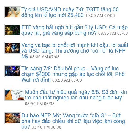
Tỷ giá USD/VND ngày 7/8: TGTT tăng 30
đồng lên kỉ lục mới 25.463
10:55 AM 07/08
ETF vàng bất ngờ hút gần 3 tỷ USD: Cá mập
quay lại, giá vàng sắp bùng nổ?
08:35 AM 07/08
Vàng và bạc bị chốt lời mạnh khi dầu, lợi suất
và USD tăng: Thị trường chờ “cú nổ” từ NFP
Mỹ
08:30 AM 07/08
Tin sáng 7/8: Dầu hồi phục – Vàng có lúc
chạm $4300 nhưng gặp áp lực chốt lời, Phố
Wall rời đỉnh
08:20 AM 07/08
Muốn đầu tư hiệu quả ngày 6/8: Số đơn xin
trợ cấp thất nghiệp lần đầu hàng tuần Mỹ
03:50 PM 06/08
Dự báo NFP Mỹ: Vàng trước “giờ G” – Bứt
phá hay đảo chiều khi dữ liệu việc làm công
bố?
03:40 PM 06/08