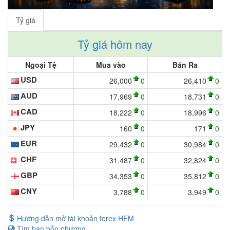
Tỷ giá
Tỷ giá hôm nay
Ngoại Tệ
Mua vào
Bán Ra
USD
26,000
0
26,410
0
AUD
17,969
0
18,731
0
CAD
18,222
0
18,996
0
JPY
160
0
171
0
EUR
29,432
0
30,984
0
CHF
31,487
0
32,824
0
GBP
34,353
0
35,812
0
CNY
3,788
0
3,949
0
Hướng dẫn mở tài khoản forex HFM
Tìm bạn bốn phương