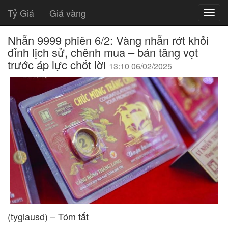
Tỷ Giá
Giá vàng
Nhẫn 9999 phiên 6/2: Vàng nhẫn rớt khỏi
đỉnh lịch sử, chênh mua – bán tăng vọt
trước áp lực chốt lời
13:10 06/02/2025
(tygiausd) – Tóm tắt