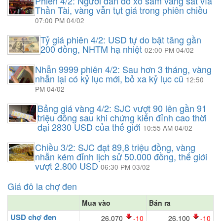
Phiên 4/2: Người dân đổ xô sắm vàng sát vía
Thần Tài, vàng vẫn tụt giá trong phiên chiều
07:00 PM 04/02
Tỷ giá phiên 4/2: USD tự do bật tăng gần
200 đồng, NHTM hạ nhiệt
02:00 PM 04/02
Nhẫn 9999 phiên 4/2: Sau hơn 3 tháng, vàng
nhẫn lại có kỷ lục mới, bỏ xa kỷ lục cũ
12:50
PM 04/02
Bảng giá vàng 4/2: SJC vượt 90 lên gần 91
triệu đồng sau khi chứng kiến đỉnh cao thời
đại 2830 USD của thế giới
10:55 AM 04/02
Chiều 3/2: SJC đạt 89,8 triệu đồng, vàng
nhẫn kém đỉnh lịch sử 50.000 đồng, thế giới
vượt 2.800 USD
06:30 PM 03/02
Giá đô la chợ đen
Mua vào
Bán ra
USD chợ đen
26,070
-10
26,100
-10