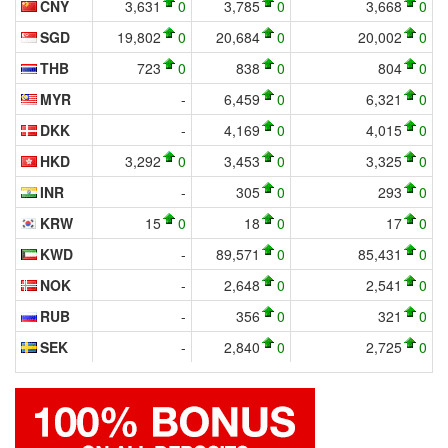
CNY
3,631
0
3,785
0
3,668
0
SGD
19,802
0
20,684
0
20,002
0
THB
723
0
838
0
804
0
MYR
-
6,459
0
6,321
0
DKK
-
4,169
0
4,015
0
HKD
3,292
0
3,453
0
3,325
0
INR
-
305
0
293
0
KRW
15
0
18
0
17
0
KWD
-
89,571
0
85,431
0
NOK
-
2,648
0
2,541
0
RUB
-
356
0
321
0
SEK
-
2,840
0
2,725
0