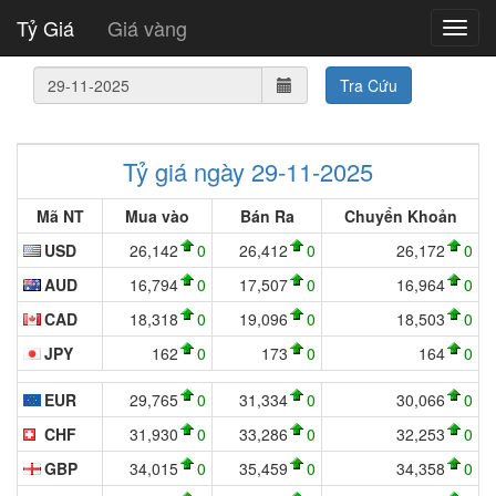
Tỷ Giá
Giá vàng
Tra Cứu
Tỷ giá ngày 29-11-2025
Mã NT
Mua vào
Bán Ra
Chuyển Khoản
USD
26,142
0
26,412
0
26,172
0
AUD
16,794
0
17,507
0
16,964
0
CAD
18,318
0
19,096
0
18,503
0
JPY
162
0
173
0
164
0
EUR
29,765
0
31,334
0
30,066
0
CHF
31,930
0
33,286
0
32,253
0
GBP
34,015
0
35,459
0
34,358
0